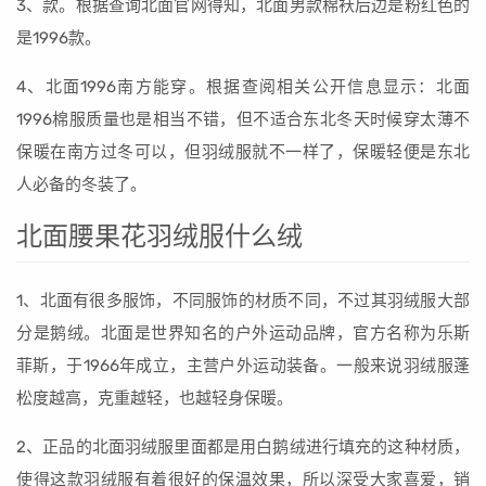
3、款。根据查询北面官网得知，北面男款棉袄后边是粉红色的
是1996款。
4、北面1996南方能穿。根据查阅相关公开信息显示：北面
1996棉服质量也是相当不错，但不适合东北冬天时候穿太薄不
保暖在南方过冬可以，但羽绒服就不一样了，保暖轻便是东北
人必备的冬装了。
北面腰果花羽绒服什么绒
1、北面有很多服饰，不同服饰的材质不同，不过其羽绒服大部
分是鹅绒。北面是世界知名的户外运动品牌，官方名称为乐斯
菲斯，于1966年成立，主营户外运动装备。一般来说羽绒服蓬
松度越高，克重越轻，也越轻身保暖。
2、正品的北面羽绒服里面都是用白鹅绒进行填充的这种材质，
使得这款羽绒服有着很好的保温效果，所以深受大家喜爱，销