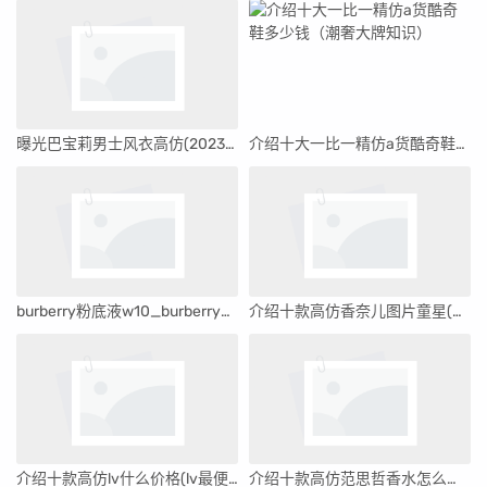
曝光巴宝莉男士风衣高仿(2023更新中)
介绍十大一比一精仿a货酷奇鞋多少钱（潮奢大牌知识）
burberry粉底液w10_burberry的粉底液
介绍十款高仿香奈儿图片童星(演员香奈儿长大图片)
介绍十款高仿lv什么价格(lv最便宜多少钱)
介绍十款高仿范思哲香水怎么样(范思哲香水官网价格)