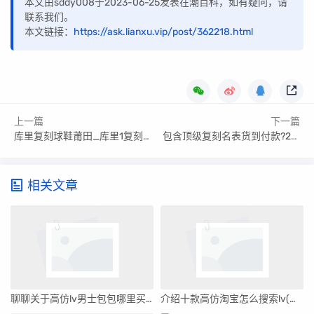
本文由sddy008于2023-06-25发表在潮百科，如有疑问，请
联系我们。
本文链接：
https://ask.lianxu.vip/post/362218.html
上一篇
下一篇
库里复刻球鞋莆田_库里1复刻和原版有什么区别
包含顶级复刻名表货到付款?2023全新渠道和注意事项的词条
相关文章
聊聊关于高仿lv男士包包哪里买(答案揭晓)
介绍十款高仿淘宝怎么搜索lv(淘宝怎么搜索两年前的订单)