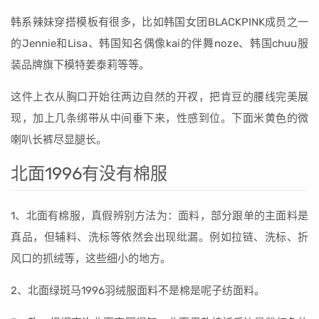
韩系辣妹穿搭模板有很多，比如韩国女团BLACKPINK成员之一
的Jennie和Lisa、韩国知名偶像kai的伴舞noze、韩国chuu服
装品牌旗下模特姜泰莉等等。
这件上衣从胸口开始往两边自然的开衩，把肯豆的腰线完美展
现，加上几条绑带从中间垂下来，性感到位。下面米黄色的微
喇叭长裤尽显腿长。
北面1996有没有棉服
1、北面有棉服，真假辨别方法为：面料，部分跟单的主面料是
真品，但辅料、洗标等依然会出现纰漏。例如拉链、洗标、折
风口的抓绒等，这些细小的地方。
2、北面绿斑马1996羽绒服面料不是棉是呢子纺面料。