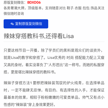
原版复刻微信：
BDXD06
各类奢潮大牌，顶级版本，支持随意对比 鞋子.衣服.包包.饰品关注
微信随时咨询
复制原版复刻微信
辣妹穿搭教科书,还得看Lisa
只要这档节目一开播，除了学员们的黑料是观众们的谈资外，
就是Lisa的教学和穿搭了。Lisa优秀的 时尚 搭配能力配上又瘦
又高的身材，着实没辜负了“人形芭比”这一称号。而她的私服穿
搭，更是堪比辣妹穿搭的教科书。
辣妹子穿搭方法1 要想把辣妹装驾驭的炉火纯青，在选择单品
时，一定不能肆无忌惮，有目的、有选择性的入手，才能保证
最基本的效果，相较于粉粉嫩嫩的可爱类单品，帅气又有点小
性感的“辣妹装”穿上身效果更好。