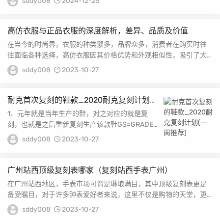
sddy008
2024-12-26
幻灯片2标题
高仿衣服与正品衣服的深度解析，差异、品质及价值
在当今的时尚界，衣服的种类繁多，品牌众多，消费者在购买时往
往面临各种选择，高仿衣服因其价格优势和外观相似性，吸引了大
量消费者的关注，尽管...
sddy008
2023-10-27
耐克首次复刻的鞋款_2020耐克复刻计划
(一周推荐)
1、元年就是当年生产的鞋，对之对应的就是复
刻，也就是之后重新复刻生产该款鞋GS=GRADE
幻灯片3标题
SCHOOL，意思是大童，US尺码带Y，本身...
sddy008
2023-10-27
广州站西顶级复刻表哪家（复刻站西手表广州）
在广州站西地区，手表市场可谓是琳琅满目，其中顶级复刻表更是
备受瞩目，对于许多钟表爱好者来说，这里不仅是购物的天堂，更
是寻找心仪复刻表的绝...
sddy008
2023-10-27