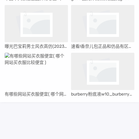
曝光巴宝莉男士风衣高仿(2023更新中)
速看!香奈儿包正品和仿品有区别吗'香奈儿包包高仿跟正品
有哪些网站买衣服便宜( 哪个网站买衣服比较便宜 )
burberry粉底液w10_burberry的粉底液