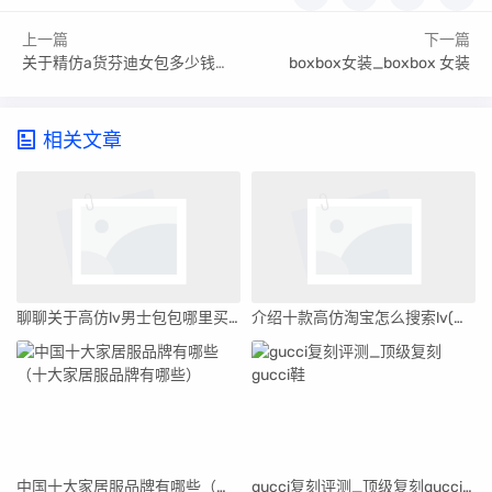
上一篇
下一篇
关于精仿a货芬迪女包多少钱一件-精仿a货芬迪女包多少钱一件啊
boxbox女装_boxbox 女装
相关文章
聊聊关于高仿lv男士包包哪里买(答案揭晓)
介绍十款高仿淘宝怎么搜索lv(淘宝怎么搜索两年前的订单)
中国十大家居服品牌有哪些（十大家居服品牌有哪些）
gucci复刻评测_顶级复刻gucci鞋