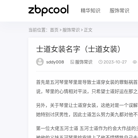
精华知识
服饰常识
当前位置：
首页
>
服饰常识
> 正文
士道女装名字（士道女装）
sddy008
服饰常识
2023-10-27
首先是五河琴里琴里是导致士道穿女装的罪魁祸首
说，琴里的心情相对平淡，只希望士道好运在那之
另外，关于琴里让士道穿女装，这绝对是一个误解
她特别讨厌男性，因此士道怎么努力美九都对他不
第一位大佬五河士道 五河士道作为约会大作战的
被他的义妹五河琴里给安排上了他不惜牺牲自己去