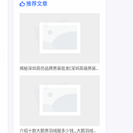
推荐文章
织
并
满
揭秘深圳高仿品牌男装批发(深圳高端男装批发)
，
介绍十款大鹅男羽绒服多少钱_大鹅羽绒服多少钱?