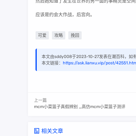
然后她知道了发生在世界的另一面的事精灵是空间
应该是约会大作战，后宫向。
可爱
攻略
挽回
本文由sddy008于2023-10-27发表在潮百科
本文链接：
https://ask.lianxu.vip/post/42551.htm
上一篇
mcm小菜篮子真假辨别 _高仿mcm小菜篮子测评
相关文章