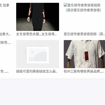
加拿大熊羽绒服标志 加拿大熊羽绒服
女生穿黑色衣服_女生穿黑色衣服好看还是白色
斐乐掠夺者男穿搭视频（高仿斐乐掠夺者男穿
2023:古驰口红金管新色 _古驰口红金管203
超级可爱的换装娃娃怎么画（怎么画换装娃娃的衣服教程）
杭州工联有哪些男装品牌_杭州工联二期什么时候开业