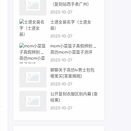
（复刻站西手表广州）
2023-10-27
护
士道女装名字（士道女
装）
，
2023-10-27
mcm小菜篮子真假辨别 _
高仿mcm小菜篮子测评
对
2023-10-27
聊聊关于高仿lv男士包包
哪里买(答案揭晓)
2023-10-27
公开复刻衣服区别内幕 (查
结果)
九
2023-10-27
面