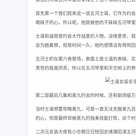
首先第一个我们就来说一说五河士道，它作为约会
萌妹子的心，所以呢，他就被他的干妹妹五河琴里
士道和诚哥是约会大作战里的人物，没啥意思，就
会为她着想，但是时间一久，他的感情没有得到回
五河士织在第六卷登场，表面上是士道的表妹，实
男性的极度厌恶，所以在五河琴里和天空树上的参
第二部最后几集和美九约会的时候，还有剧场版万
当时士道想要攻略美九，可是一直无法克服美九百
的心，但是最终却被美九的独奏技能打败，这个时
二次元女装大佬有小仓朝日日枝田史绪潮田渚五河