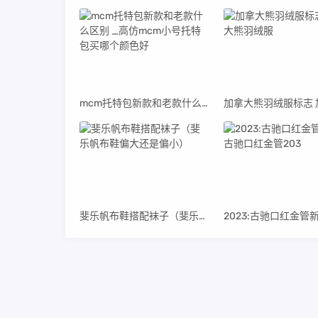
mcm托特包新款和老款什么区别 _高仿mcm小号托特包买哪个颜色好
斐乐帆布鞋搭配袜子（斐乐帆布鞋偏大还是偏小）