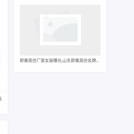
。
即墨高仿厂家女装曝光,山东即墨高仿名牌服装
篇
）