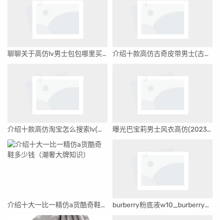
聊聊关于高仿lv男士包包哪里买(答案揭晓)
介绍十款高仿古奇皮带男士(古奇皮带男士多少钱)
介绍十款高仿淘宝怎么搜索lv(淘宝怎么搜索两年前的订单)
曝光巴宝莉男士风衣高仿(2023更新中)
介绍十大一比一精仿a货酷奇鞋多少钱（潮奢大牌知识）
burberry粉底液w10_burberry的粉底液