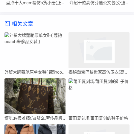
盘点十大mcm精仿a货小册(正版mcm与高仿细节对比)
介绍十款高仿芬迪公文包(芬迪包bythe way)
相关文章
外贸大牌蔻驰原单女鞋( 蔻驰coach奢侈品女鞋 )
揭秘淘宝巴黎世家高仿卫衣(高仿巴黎世家卫衣哪里买)
博览:lv很难精仿a货么,奢侈品牌知识大全
莆田复刻场,莆田复刻的鞋子价格