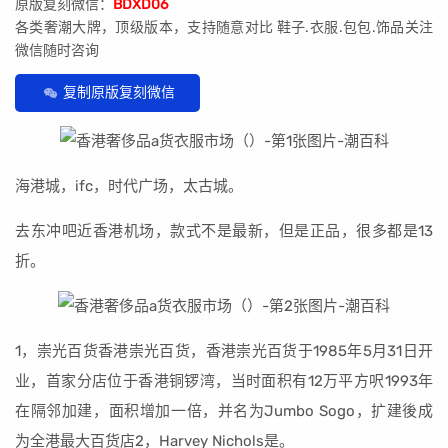
原版复刻微信：
BDXD06
各类奢潮大牌，顶级版本，支持随意对比 鞋子.衣服.包包.饰品关注
微信随时咨询
复制原版复刻微信
海港城，ifc，时代广场，太古城。
去东冲吧近香港机场，款式不是最新，但是正品，很多都是13
折。
1，崇光百货香港崇光百货，香港崇光百货于1985年5月31日开
业，首家分店位于香港铜锣湾，当时面积有12万平方呎1993年
在隔邻加建，面积增加一倍，并名为Jumbo Sogo，扩建後成
为全港最大百货店2，Harvey Nichols是。