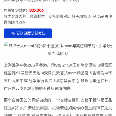
原版复刻微信：
BDXD06
各类奢潮大牌，顶级版本，支持随意对比 鞋子.衣服.包包.饰品关注
微信随时咨询
复制原版复刻微信
上海淮海中路283号香港广场S12 2北京王府半岛酒店 3朝阳区
建国路87号新光天地 4天津乐天百货mcm精品店 5香港岛中环
皇后大道中30号娱乐行地库 6北京华贸中心 最近今年还在开，
广州白云皮具城大把的不过都是精仿的。
那个白痴回答的真够白痴的 一个安检告诉你 安检不管你是正品
还是A货 火车安检没问题，机场安检如果你的包上的铆钉是尖
锐的 会有影响 建议你去托运 你没图片 我不知道具体能不能