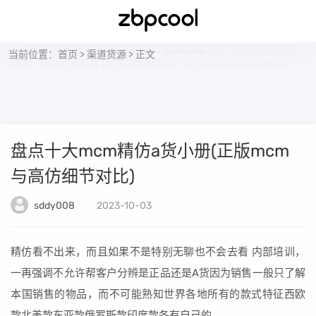
BD潮库终端供应商(客服咨询微信：
BDXD06
主营：各大品牌包包，
当前位置：
首页
>
渠道货源
> 正文
鞋子，服饰以及配饰 )真正的高端货源，欢迎关注浏览具体相册！
盘点十大mcm精仿a货小册(正版mcm
与高仿细节对比)
sddy008
2023-10-03
精仿看不出来，而且如果不是特别无聊也不会去看 内部培训，
一再强调不允许帮客户分辨是正品还是A货因为销售一般只了解
本国销售的物品，而不可能熟知世界各地所有的款式特征西欧
款北美款东亚款俄罗斯款印度款各有自己的。