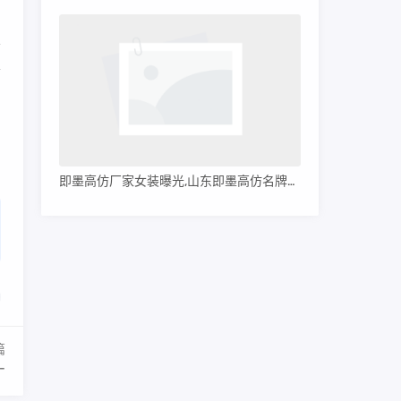
。
不
哥
即墨高仿厂家女装曝光,山东即墨高仿名牌服装
篇
-