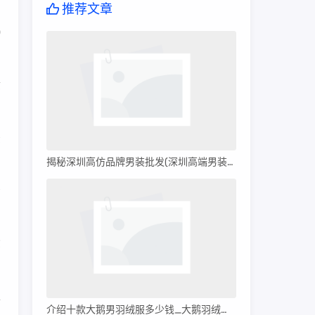
推荐文章
O
质
法
揭秘深圳高仿品牌男装批发(深圳高端男装批发)
资
货
上
介绍十款大鹅男羽绒服多少钱_大鹅羽绒服多少钱?