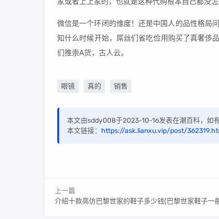
家或者上上家的，也就是这种代购根本自己都没怎
微信是一个环闭的维度！还是中国人的品性格局问
知什么时候开始，屌丝们省吃俭用购买了真奢侈品
们推崇A货，古人云。
眼镜
真的
销售
本文由sddy008于2023-10-16发表在潮百科
本文链接：
https://ask.lianxu.vip/post/362319.ht
上一篇
介绍十款高仿巴黎世家的鞋子多少钱(巴黎世家鞋子一般什么