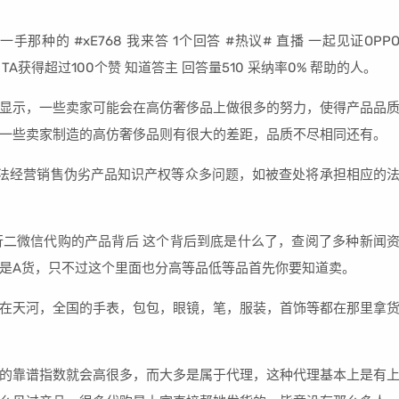
的 #xE768 我来答 1个回答 #热议# 直播 一起见证OPP
 · TA获得超过100个赞 知道答主 回答量510 采纳率0% 帮助的人。
显示，一些卖家可能会在高仿奢侈品上做很多的努力，使得产品品
一些卖家制造的高仿奢侈品则有很大的差距，品质不尽相同还有。
法经营销售伪劣产品知识产权等众多问题，如被查处将承担相应的
二微信代购的产品背后 这个背后到底是什么了，查阅了多种新闻
是A货，只不过这个里面也分高等品低等品首先你要知道卖。
在天河，全国的手表，包包，眼镜，笔，服装，首饰等都在那里拿
的靠谱指数就会高很多，而大多是属于代理，这种代理基本上是有