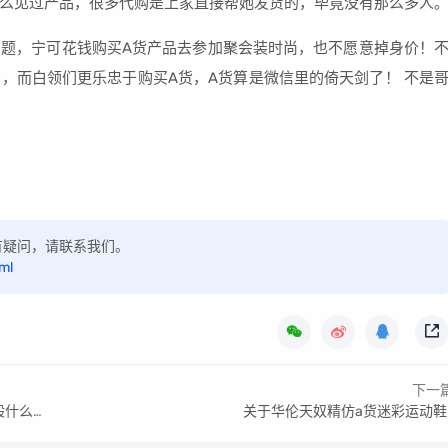
么见过产品，很多代购是上家直接帮她发货的，毕竟没有那么多人
题，宁可花钱购买A货产品去参加聚会装时尚，也不愿意掉身价！
，而白领们更乐忠于购买A货，A货算是微信里的倚天剑了！ 不是
，如有疑问，请联系我们。
ml
下一
价格)
关于华伦天奴精仿a货迷彩运动鞋