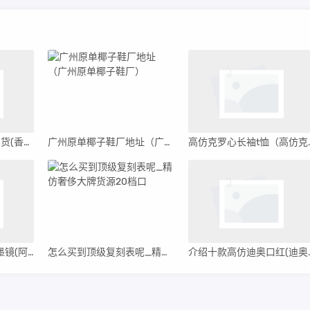
盘点香奈儿背包精仿a货(香奈儿背包精仿a货是真的吗)
广州原单椰子鞋厂地址（广州原单椰子鞋厂）
高仿克罗心长袖
介绍十款高仿阿玛尼墨镜(阿玛尼墨镜怎么样)
怎么买到顶级复刻表呢_精仿奢侈大牌货源20档口
介绍十款高仿迪奥口