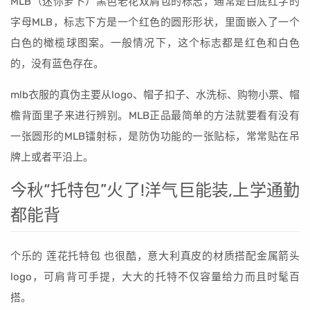
MLB（迷你萝卜）黑色老花双肩包的标志，通常是白底红字的
字母MLB，标志下方是一个红色的圆形形状，里面嵌入了一个
白色的橄榄球图案。一般情况下，这个标志都是红色和白色
的，没有蓝色存在。
mlb衣服的真伪主要从logo、帽子扣子、水洗标、购物小票、帽
檐背面里子来进行辨别。MLB正品最简单的方法就要看有没有
一张圆形的MLB镭射标，是防伪功能的一张贴标，常常贴在吊
牌上或者平沿上。
今秋“托特包”火了!洋气巨能装,上学通勤
都能背
个乐的 莲花托特包 也很酷，意大利真皮的材质搭配金属箭头
logo，可肩背可手提，大大的托特不仅容量给力而且时髦百
搭。