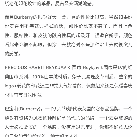
绕老花印花设计的单品，复古又充满潮流感。
而且Burberry的眼影好大一盒，真的性价比很高，当然如果你
说实在用不完就要扔掉的话，那性价比就不高了，而且上色
性、服帖性、和皮肤的融合性真的超级好，很适合新手，颜色
看起来都很不起眼，但涂上去就绝对不是那种涂上去就很突兀
的感觉。
PRECIOUS RABBIT REYKJAVIK 围巾 Reykjavik围巾是LV的经
典围巾系列，100%山羊绒材质，兔子元素是皮革材质，整个的
logo+老花的印花还是非常大气好看的。佩戴起来还是保暖喜庆
也很有节日氛围哦。
巴宝莉(Burberry)，一个几乎能够代表英国的奢侈品品牌，一个
绝对有资格为风衣这种时尚单品代言的品牌，一个去英旅游的
人士必须要买的一个品牌。没有用过巴宝莉，你都不好意思说
自己曾如贵妇般优雅、绅士般迷人过。