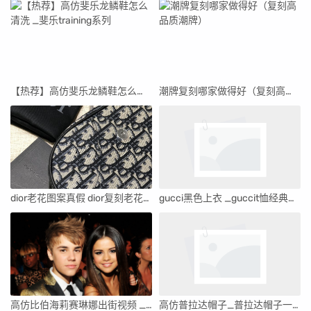
【热荐】高仿斐乐龙鳞鞋怎么清洗 _斐乐training系列
潮牌复刻哪家做得好（复刻高品质潮牌）
dior老花图案真假 dior复刻老花(已更新)
gucci黑色上衣 _guccit恤经典黑色
高仿比伯海莉赛琳娜出街视频 _比伯先认识赛琳娜还是海莉
高仿普拉达帽子_普拉达帽子一般多少钱