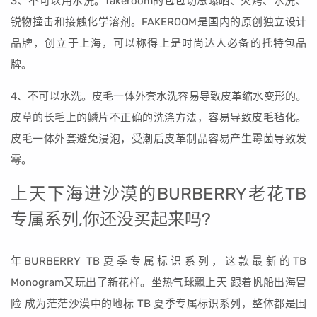
3、不可以用水洗。fakeroom的包包切忌曝晒、火烤、水洗、
锐物撞击和接触化学溶剂。FAKEROOM是国内的原创独立设计
品牌，创立于上海，可以称得上是时尚达人必备的托特包品
牌。
4、不可以水洗。皮毛一体外套水洗容易导致皮革缩水变形的。
皮草的长毛上的鳞片不正确的洗涤方法，容易导致皮毛毡化。
皮毛一体外套避免浸泡，受潮后皮革制品容易产生霉菌导致发
霉。
上天下海进沙漠的BURBERRY老花TB
专属系列,你还没买起来吗?
年BURBERRY TB夏季专属标识系列，这款最新的TB
Monogram又玩出了新花样。坐热气球飘上天 跟着帆船出海冒
险 成为茫茫沙漠中的地标 TB 夏季专属标识系列，整体都是围