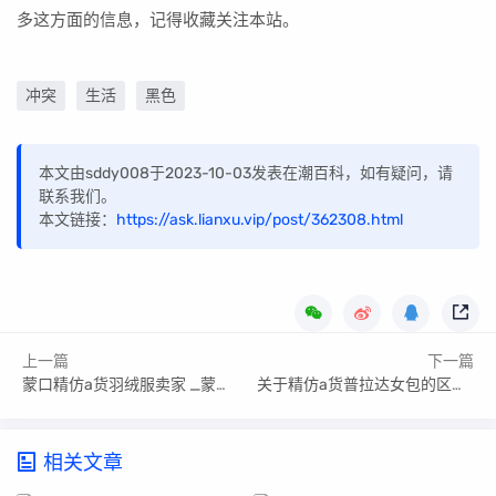
多这方面的信息，记得收藏关注本站。
冲突
生活
黑色
本文由sddy008于2023-10-03发表在潮百科，如有疑问，请
联系我们。
本文链接：
https://ask.lianxu.vip/post/362308.html
上一篇
下一篇
蒙口精仿a货羽绒服卖家 _蒙口精仿a货羽绒服卖家地址
关于精仿a货普拉达女包的区别-普拉达高仿包包一般多少钱一个
相关文章