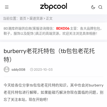
当前位置：
首页
>
渠道货源
> 正文
BD潮库终端供应商(客服咨询微信：
BDXD06
主营：各大品牌包包，
鞋子，服饰以及配饰 )真正的高端货源，欢迎关注浏览具体相册！
burberry老花托特包（tb包包老花托
特）
sddy008
2023-10-03
今天给各位分享tb包包老花托特的知识，其中也会对burberry
老花托特包进行解释，如果能碰巧解决你现在面临的问题，别
忘了关注本站，现在开始吧！