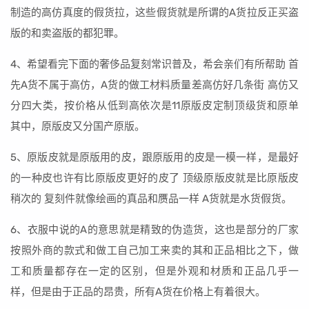
制造的高仿真度的假货拉，这些假货就是所谓的A货拉反正买盗
版的和卖盗版的都犯罪。
4、希望看完下面的奢侈品复刻常识普及，希会亲们有所帮助 首
先A货不属于高仿，A货的做工材料质量差高仿好几条街 高仿又
分四大类，按价格从低到高依次是11原版皮定制顶级货和原单
其中，原版皮又分国产原版。
5、原版皮就是原版用的皮，跟原版用的皮是一模一样，是最好
的一种皮也许有比原版皮更好的皮了 顶级原版皮就是比原版皮
稍次的 复刻件就像绘画的真品和赝品一样 A货就是水货假货。
6、衣服中说的A的意思就是精致的伪造货，这也是部分的厂家
按照外商的款式和做工自己加工来卖的其和正品相比之下，做
工和质量都存在一定的区别，但是外观和材质和正品几乎一
样，但是由于正品的昂贵，所有A货在价格上有着很大。