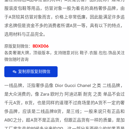
服装皮包鞋等用品，仿冒对象一般为着名的高档奢侈品牌，由
于A货较其仿冒对象而言，价格上非常低廉，因此能满足许多追
求名牌但是资金不多的消费者所谓A货一等，具有以下的特点，
选用材料与正品完全。
原版复刻微信：
BDXD06
各类奢潮大牌，顶级版本，支持随意对比 鞋子.衣服.包包.饰品关注
微信随时咨询
复制原版复刻微信
一线品牌，泛指奢侈品像 Dior Gucci Chanel 之类 二线品牌，
是大众消费的，像 Zara 欧时力 阿迪达斯 耐克 之类 单品不会过
千元A货，B货，也是同样的道理不过商场里的A货不一定的奢
侈品牌，应该是二线品牌B货，是三线；一般来说只有正品和
ABC之分，超A货不是正品货，但跟正品货有一样的质量，是加
工厂家生产的时候多出来的DD，这一部分东西很少的如果真是