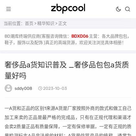
当前位置：
首页
>
精华知识
> 正文
BD潮库终端供应商(客服咨询微信：
BDXD06
主营：各大品牌包包，
鞋子，服饰以及配饰 )真正的高端货源，欢迎关注浏览具体相册！
奢侈品a货知识普及 _奢侈品包包a货质
量好吗
sddy008
2023-10-03
一A货和正品的区别1来源A货是厂家按照外商的款式和做工自己
加工来卖的正品是最严格的完成品，只有在正规代理和渠道才
会卖2质量正品有质量保障，一定有保修单据，一定有正规的质
量检测标志A品非法偷的材料；A货是仿冒产品的统称，通常为