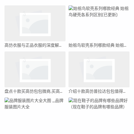
高仿衣服与正品衣服的深度解析，差异、品质及价值
始祖鸟软壳系列哪款经典 始祖鸟硬壳各系列区别(已更新)
盘点十款买高仿包包微商,买高仿包包微商怎么赚钱
介绍十款高仿普拉达包包值得买吗(买普拉达包包都是什么人)