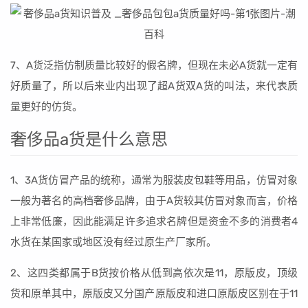
7、A货泛指仿制质量比较好的假名牌，但现在未必A货就一定有
好质量了，所以后来业内出现了超A货双A货的叫法，来代表质
量更好的仿货。
奢侈品a货是什么意思
1、3A货仿冒产品的统称，通常为服装皮包鞋等用品，仿冒对象
一般为著名的高档奢侈品牌，由于A货较其仿冒对象而言，价格
上非常低廉，因此能满足许多追求名牌但是资金不多的消费者4
水货在某国家或地区没有经过原生产厂家所。
2、这四类都属于B货按价格从低到高依次是11，原版皮，顶级
货和原单其中，原版皮又分国产原版皮和进口原版皮区别在于11