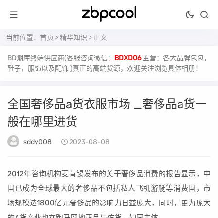
当前位置：
首页
>
精华知识
> 正文
BD潮库终端供应商(客服咨询微信：
BDXD06
主营：各大品牌包包，
鞋子，服饰以及配饰 )真正的高端货源，欢迎关注浏览具体相册！
全国奢侈品a货衣服市场 _奢侈品a货一
般在哪里进货
sddy008
2023-08-08
2012年咨询机构麦肯锡发布的关于奢侈品消费的报告显示，中
国已成为全球最大的奢侈品不包括私人飞机游艇等消费国，市
场规模达1800亿元奢侈品的影响力日益庞大，同时，更为庞大
的A货产业也在跑马圈地正品与仿货，如同主体。