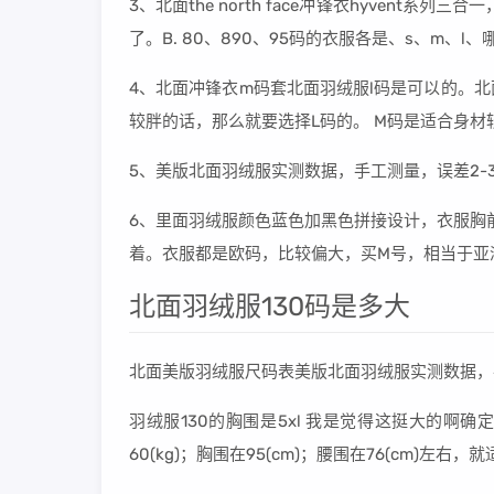
3、北面the north face冲锋衣hyven
了。B. 80、890、95码的衣服各是、s、m、l
4、北面冲锋衣m码套北面羽绒服l码是可以的。北
较胖的话，那么就要选择L码的。 M码是适合身材
5、美版北面羽绒服实测数据，手工测量，误差2-3
6、里面羽绒服颜色蓝色加黑色拼接设计，衣服胸
着。衣服都是欧码，比较偏大，买M号，相当于亚
北面羽绒服130码是多大
北面美版羽绒服尺码表美版北面羽绒服实测数据，手
羽绒服130的胸围是5xl 我是觉得这挺大的啊确
60(kg)；胸围在95(cm)；腰围在76(cm)左