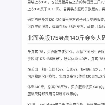
男装上衣130，也就是指男装上衣的胸围是三尺九
上衣130属于ⅩⅩL码。若男装衣服属于欧版的，男
码指的是身高120-130厘米左右孩子可以穿的服装，
可以穿的服装，体重在56-68斤左右。童装 儿
北面美版175身高140斤穿多大
斤身高175，买衣服应该买XL。根据下图男生衣服尺
于区间“175-185厘米”，所以体重140斤，身高1
在美国，都用美国尺码，美国码，16-18码是XL，X
内购物的尺码换算。北面身高175体重130是XL
体重140斤，身高175厘米，买衣服应该买XX
服装尺码都是用号型制来表示的。
XL码。northface是个很漂亮的女孩，身材属于微