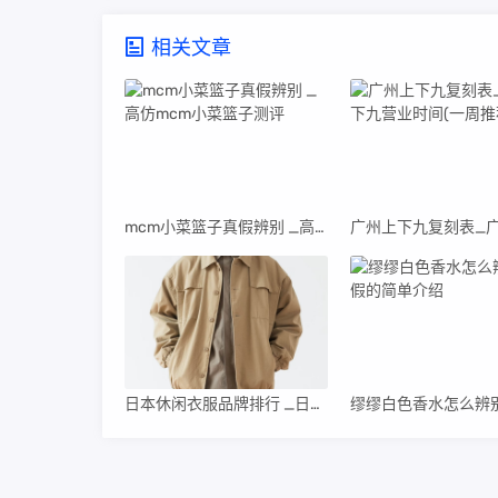
相关文章
mcm小菜篮子真假辨别 _高仿mcm小菜篮子测评
日本休闲衣服品牌排行 _日本休闲服装品牌排行榜