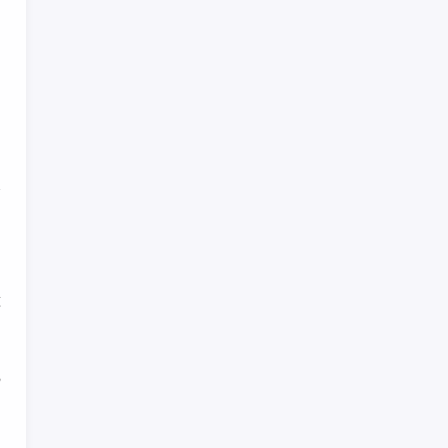
的
、
运
究