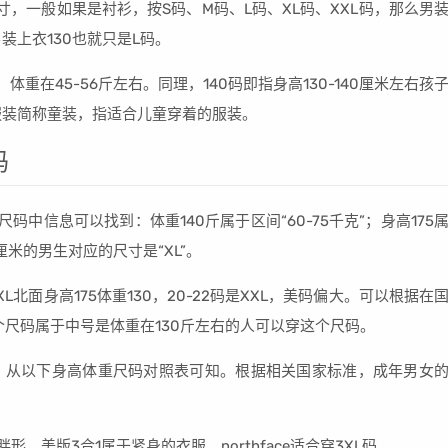
寸，一般如果是衬衫，按S码、M码、L码、XL码、XXL码，那么男
装上衣130也就只是L码。
体重在45-56斤左右。同理，140码即指身高130-140厘米左右孩
童服装简称童装，指适合儿童穿着的服装。
码
码中信息可以找到：体重140斤属于区间“60-75千克”；身高175
75厘米的男生对应的尺寸是“XL”。
L北面身高175体重130，20-22码是XXL，美码偏大。可以根据在
这个尺码属于中号是体重在130斤左右的人可以穿这个尺码。
L的，从以下身高体重尺码对照表可知。根据相关国家标准，成年男女
胖形，美版3合1属于紧身的衣服，northface适合穿3XL码。