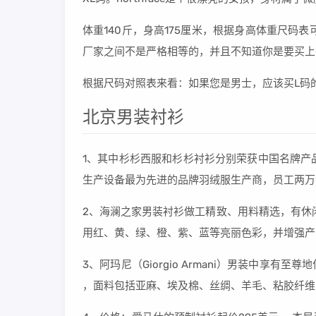
体重140斤，身高175厘米，根据身高体重尺码
厂家之间不是严格相等的，并且不知道你是要买上
根据尺码对照表来看：如果您是男士，应该买L码的
北京男装衬衫
1、其中杉杉西服和杉杉衬衫分别荣获中国名牌产品
生产设备最为先进的品牌羽绒服生产商，员工两万
2、海澜之家男装衬衫做工精致、用料精选，有休
用红、黄、绿、橙、紫、蓝等亮丽色彩，并增强产
3、阿玛尼（Giorgio Armani）男装中享
，面料包括亚麻、埃及棉、丝绸、羊毛、粘胶纤维