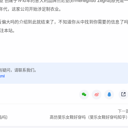
于1910年的意大利品牌杰尼亚(Ermenegildo Zegna)原先是
0年代，这家公司开始涉足制衣业。
版偏大吗的介绍到此就结束了，不知道你从中找到你需要的信息了
注本站。
，如有疑问，请联系我们。
tml
下一
品吗)
高仿斐乐女鞋好穿吗（斐乐女鞋好穿吗知乎