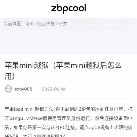
BD潮库终端供应商(客服咨询微信：
BDXD06
主营：各大品牌包包，
当前位置：
首页
>
热点热搜
> 正文
鞋子，服饰以及配饰 )真正的高端货源，欢迎关注浏览具体相册！
苹果mini越狱（苹果mini越狱后怎么
用）
sddy008
2023-06-14
苹果ipad mini 越狱方法1将下载到的ZIP包解压到任意位置，打
开pangu_v121exe请使用管理员身份运行，然后连接设备到电
脑，如果你是第一次与这台PC连接，请点击iOS设备上出现的信
任按钮，才可以继续越狱哦2点。