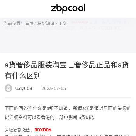
当前位置：
首页
>
精华知识
> 正文
BD潮库终端供应商(客服咨询微信：
BDXD06
主营：各大品牌包包，
鞋子，服饰以及配饰 )真正的高端货源，欢迎关注浏览具体相册！
a货奢侈品服装淘宝 _奢侈品正品和a货
有什么区别
sddy008
2023-07-05
下面的回答连什么是a都不知道，所谓a就是假货里面的最像的
货详细资料可以看香港的一部电影叫 a货b货。
原版复刻微信：
BDXD06