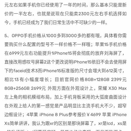
元左右如果手机你已经使用了一年的时间，那么基本只能是新
价的一半左右，也就是说现在只能卖2300元左右手机选择如
今，手机已经成为了我们日常生活中不可缺少的一样。
5、OPPO手机价格从1000多到3000多的都有哦，具体看你需
要购买什么配置的型号不一样价格不一样哦；苹果15手机价格
在6999元左右功能提升1iPhone15将会彻底的放弃刘海屏了，
直接改用感叹号屏幕2这个更改说明iPhone15依旧不会去使用屏
下的faceid技术3而iPhone15标准版的尺寸会增大到612英寸，
相比13有小幅度增长；目前官网价格8GB+128GB 2399元
8GB+256GB 2699元 外观方面在外观设计上，荣耀 X30 Max
左上角的相机模组布局，加上手机背板采用的大弧度曲面设计
在外观上给人的第一感觉是产品明显比主流手机大不少，超窄
边框设计；4苹果 iPhone 8 Plus参考报价￥4699 苹果 iPhone
Xs简单讲讲，我认为跟xr的区别是那块屏幕了，xr是lcd，xs是