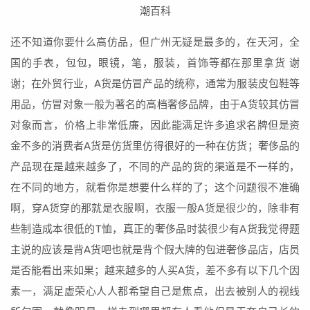
还不知道你要什么高仿品，但广州无疑是最多的，在天河，全
国的手表，包包，眼镜，笔，服装，首饰等都在那里拿货 谢
谢；在外贸行业，A货是仿冒产品的统称，通常为服装皮包鞋等
用品，仿冒对象一般为著名的高档奢侈品牌，由于A货较其仿冒
对象而言，价格上非常低廉，因此能满足许多追求名牌但是资
金不多的消费者A货是仿货里仿得很好的一种在仿货；奢侈品的
产品现在是越来越多了，不同的产品的货的渠道是不一样的，
在不同的地方，就看你是想要什么样的了；这个问题很不准确
啊，穿A货穿的那就是衣服啊，衣服一般A货是很少的，除非有
些制造成本很低的T恤，真正的奢侈品时装很少有A货我觉得题
主说的应该是背A货吧也就是背个假大牌的包进奢侈品店，店员
是否能看出来如果；越来越多的人买A货，差不多有以下几个因
素一，满足虚荣心人人都希望自己是焦点，出去被别人的视线