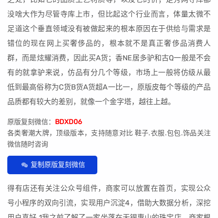
没啥大作为尽管寺库上市，但比起这个行业而言，体量太微不
足道这个垂直领域没有被做起来的根本原因在于供给与需求是
错位的现在网上买奢侈品的，根本就不是真正奢侈品消费人
群，而是炫耀消费，因此买A货；香NE居多驴和古Q一般是不会
有的就拿驴来说，仿品有分几个等级，市场上一般将仿级从最
低到最高俗称为C货B货A货超A一比一，原版皮每个等级的产品
品质都有较大的差别，就像一个金字塔，越往上越。
原版复刻微信：
BDXD06
各类奢潮大牌，顶级版本，支持随意对比 鞋子.衣服.包包.饰品关注
微信随时咨询
复制原版复刻微信
得有店还有关注公众号组件，商家可以放置在首页，实现公众
号小程序的双向引流，实现用户沉淀4，借助大数据分析，深挖
用户喜好 1我之前了解了一家坐落在无锡惠山的珠宝店，商家根