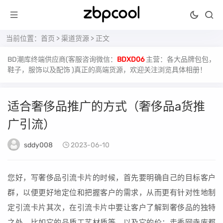
当前位置：
首页
>
渠道货源
> 正文
BD潮库终端供应商(客服咨询微信：
BDXD06
主营：各大品牌包包，
鞋子，服饰以及配饰 )真正的高端货源，欢迎关注浏览具体相册！
适合奢侈品推广的方式（奢侈品a货推
广引流）
sddy008
2023-06-10
您好，写奢侈品引流卡片的时候，首先要明确自己的目标客户
群，以便更好地定位和把握客户的需求，从而更有针对性地制
定引流卡片其次，在引流卡片中要让客户了解到奢侈品的独特
之处，比如它的品质工艺材质等，以及它的价；走秀网寺库都