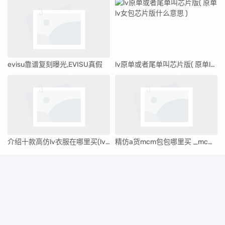
evisu靠谱复刻曝光,EVISU真假
lv原单或者尾单叫芯片版( 原单lv女包芯片版什么意思 )
介绍十款高仿lv衣服在哪里买(lv宠物衣服在哪买)
精仿a货mcm包包哪里买 _mcm女包高仿