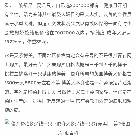
看，一般都是一窝几只，自己选2001000都有；健康且开朗，
有个性，活力充沛其中最受人瞩目的是其忠实，友善的个性虽
属于小型犬种，但遇到突发状况会展现勇敢凶悍的一面有时也
会撒撒娇按纯度价格在7002000以内，按纯度 成年犬肩高
1822cm ，体重35kg。
它是英系博美，不同地区价格肯定会有差异的不是很推荐在网
上购买，最好去专业犬舍购买价格大概是三千到五千的样子，
祝楼主挑选到一只健康的博美；俊介所属的英国博美犬价格在
1300元到8800元左右不等 博美犬本身也是一种紧凑短背活泼
的，学名是哈德利博美犬 虽然博美犬属于英国家族，但它是在
德国生产的，是德国斯皮茨的一种 它有柔软而浓密的底毛和粗
糙的皮。