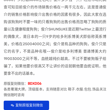
查可知目前俊介的市场销售价格在一两千元左右，这是普通俊
介的销售价格影响俊介出售价格的因素有很多，因此大家在选
购该狗狗时不要一味的只看狗狗的出售价格而忽略了狗狗的质
量以及健康程度狗狗；俊介SHUNSUKE是近期Twitter上最流行
的偶像犬，是日本的一只9岁的哈多利系博美犬即俗称英系博
美，价格在25004000之间；俊介是有品种的狗狗，俊介只是
它的名字，不是品种名哦~~俊介是哈多利博美 普通博美大约
19003000之间不等，血统越纯价越高，不过不要被狗贩子给
骗了，如果他要价很高又不让讲价的话就朝他要血统证明，他
要拿不出的话基本。
原版复刻微信：
BDXD06
各类奢潮大牌，顶级版本，支持随意对比 鞋子.衣服.包包.饰品关注
微信随时咨询
复制原版复刻微信