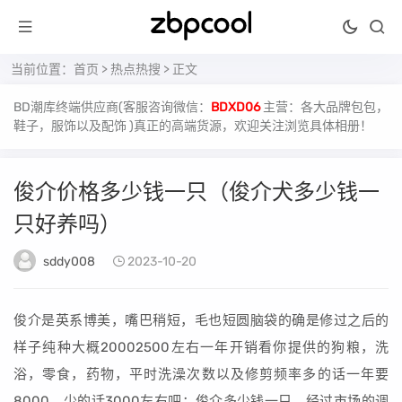
当前位置：
首页
>
热点热搜
> 正文
BD潮库终端供应商(客服咨询微信：
BDXD06
主营：各大品牌包包，
鞋子，服饰以及配饰 )真正的高端货源，欢迎关注浏览具体相册！
俊介价格多少钱一只（俊介犬多少钱一
只好养吗）
sddy008
2023-10-20
俊介是英系博美，嘴巴稍短，毛也短圆脑袋的确是修过之后的
样子纯种大概20002500左右一年开销看你提供的狗粮，洗
浴，零食，药物，平时洗澡次数以及修剪频率多的话一年要
8000，少的话3000左右吧；俊介多少钱一只，经过市场的调