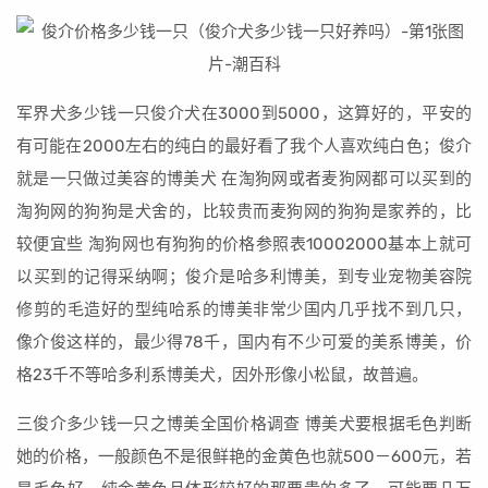
军界犬多少钱一只俊介犬在3000到5000，这算好的，平安的
有可能在2000左右的纯白的最好看了我个人喜欢纯白色；俊介
就是一只做过美容的博美犬 在淘狗网或者麦狗网都可以买到的
淘狗网的狗狗是犬舍的，比较贵而麦狗网的狗狗是家养的，比
较便宜些 淘狗网也有狗狗的价格参照表10002000基本上就可
以买到的记得采纳啊；俊介是哈多利博美，到专业宠物美容院
修剪的毛造好的型纯哈系的博美非常少国内几乎找不到几只，
像介俊这样的，最少得78千，国内有不少可爱的美系博美，价
格23千不等哈多利系博美犬，因外形像小松鼠，故普遍。
三俊介多少钱一只之博美全国价格调查 博美犬要根据毛色判断
她的价格，一般颜色不是很鲜艳的金黄色也就500－600元，若