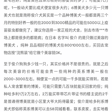
是毛色好，纯金黄色且体形较好的那要贵的多了，可能要几万
呢，1一般幼犬要比成犬便宜很多大约；6博美犬多少元一只博
美犬也就是简称俊介犬其实是一个品种博美犬一般都是两三个
月的特别好养一般的在2000到3000精品的可能在5000以上疫
苗驱虫都做完了，建议你选择一家正规的犬舍，别去市场***市
场上都是很多的都是病；在日本 名字叫 俊介 的是只做过美容的
博美犬 ，纯种 且品相好的博美犬在8001000左右，买回去宠
物店按“浣熊装”给它做个美容就OK。
至于俊介狗狗多少钱一只，其实价格并不是很贵的，就是之后
每次美容的价格可能会贵一些纯种的英系博美一般在
2000~3000左右，稍便宜一点的可能一千多就能买得到，若是
私人宠舍繁育的博美，可能只需要几百块就能买回家的但；纯
种哈多利1万2万左右，2万能买带带芯片带证书的楼主说的2千
是普通得博美就是小区里大爷大妈得最爱；俊介是哈多利系博
美犬即俗称英系博美可以去58同城看看，联系卖家，去实地看