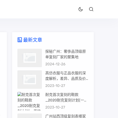
最新文章
探秘广州：奢侈品顶级原
单复刻厂家的聚集地
2024-12-26
到
高仿衣服与正品衣服的深
，
度解析，差异、品质及价
值
2023-10-27
责
耐克首次复刻的鞋款
_2020耐克复刻计划(一周
，
推荐)
2023-10-27
以
广州站西顶级复刻表哪家