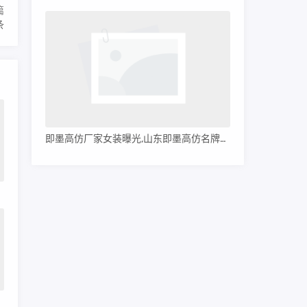
篇
条
即墨高仿厂家女装曝光,山东即墨高仿名牌服装
格)