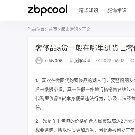
精华知识
服饰常识
当前位置：
首页
>
服饰常识
> 正文
奢侈品a货一般在哪里进货 _奢
sddy008
服饰常识
2023-06-13
1、喜欢在微圈代购奢侈品的潮人们，要警惕朋友
后来慢慢掺假，真一件假一件地混搭销售名牌包衣
代购奢侈品A货本身便是违法行为，涉及非法经
任。
2、光是车里包包的价格约合人民币就高达2万元
想要逃跑，所以性质更加恶劣，因此会被判处三年