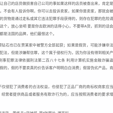
让自己的店员做损害自己公司的事如果这样的店员被查出来，肯定
，不会有人投诉你啊，你可以去投诉卖家，如果你是卖家，那就会
的货物是通过走私或其它违法犯罪手段获得的，则存在犯罪的危险
这个，放心坐吧 要是你去欧洲的话得小心，不要带A货，抓到的话
都是法国的品牌，他们最恨这个。
颗钻石也已在贾某家中被警方全部起获；如果是假货，可能涉嫌非
犯法，但是涉嫌帮信罪，这个属于侵权行为，因为你没有得到相关
刑事犯罪法律依据刑法第二百八十七条 利用计算机实施金融诈骗
假的，假的不要卖真的价告诉客户明明白白消费；假冒伪劣产品，
不仅侵犯了消费者的合法权益，也侵犯了正品厂商的商标权商家应
，经营者提供商品或者服务有欺诈行为的，应当按照消费者的要求