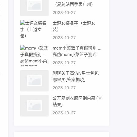
是
（复刻站西手表广州）
2023-10-27
被
请
士道女装名字（士道女
装）
会
2023-10-27
mcm小菜篮子真假辨别 _
法
高仿mcm小菜篮子测评
2023-10-27
产
盗
聊聊关于高仿lv男士包包
哪里买(答案揭晓)
肯
2023-10-27
公开复刻衣服区别内幕 (查
结果)
当
2023-10-27
增