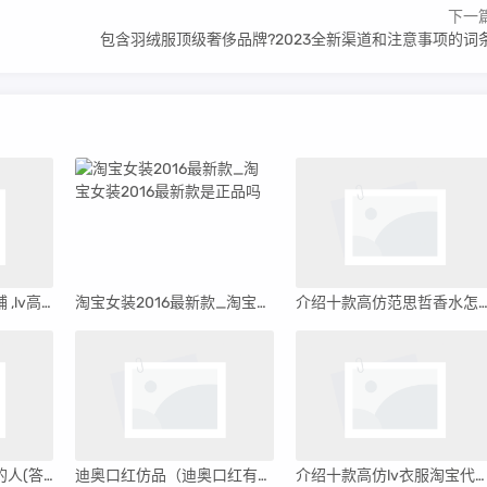
下一
包含羽绒服顶级奢侈品牌?2023全新渠道和注意事项的词
爆料 lv高仿包淘宝店铺 ,lv高仿货源
淘宝女装2016最新款_淘宝女装2016最新款是正品吗
介绍十款高仿范思哲香水怎么样(范思哲香水官网价
聊聊关于买高仿衣服的人(答案揭晓)
迪奥口红仿品（迪奥口红有高仿吗）
介绍十款高仿lv衣服淘宝代理(淘宝lv代购哪家好)