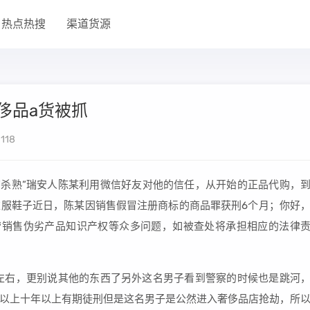
热点热搜
渠道货源
侈品a货被抓
118
“杀熟”瑞安人陈某利用微信好友对他的信任，从开始的正品代购，
服鞋子近日，陈某因销售假冒注册商标的商品罪获刑6个月；你好
营销售伪劣产品知识产权等众多问题，如被查处将承担相应的法律
左右，更别说其他的东西了另外这名男子看到警察的时候也是跳河
以上十年以上有期徒刑但是这名男子是公然进入奢侈品店抢劫，所