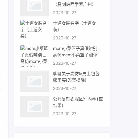
（复刻站西手表广州）
2023-10-27
，
士道女装名字（士道女
装）
2023-10-27
还
mcm小菜篮子真假辨别 _
果
高仿mcm小菜篮子测评
2023-10-27
聊聊关于高仿lv男士包包
疾
哪里买(答案揭晓)
抗
2023-10-27
公开复刻衣服区别内幕 (查
结果)
2023-10-27
排
，