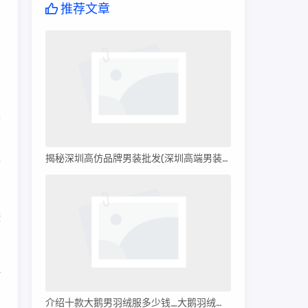
推荐文章
方
。
品
生
揭秘深圳高仿品牌男装批发(深圳高端男装批发)
而
康
。
注
介绍十款大鹅男羽绒服多少钱_大鹅羽绒服多少钱?