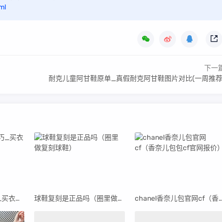
ml
下一
耐克儿童阿甘鞋原单_真假耐克阿甘鞋图片对比(一周推荐
买衣服怎么砍价技巧_买衣服怎样砍价不伤和气
球鞋复刻是正品吗（圈里做复刻球鞋）
chanel香奈儿包官网cf（香奈儿包包cf