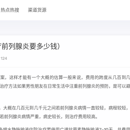
热点热搜
渠道货源
疗前列腺炎要多少钱）
124
方案，这样才能有一个大概的估算一般来说，费用的跨度从几百到
治疗方法如果男性朋友在日常生活中注重前列腺炎的预防，是可以
，大概在几百元到几千元之间若前列腺炎病情一直较轻，病程较短
若前列腺炎病情严重，病史较长，则治疗费用较高。
多喝水静脉输液住院治疗要使用广谱抗菌素静脉输液7~10天，总费