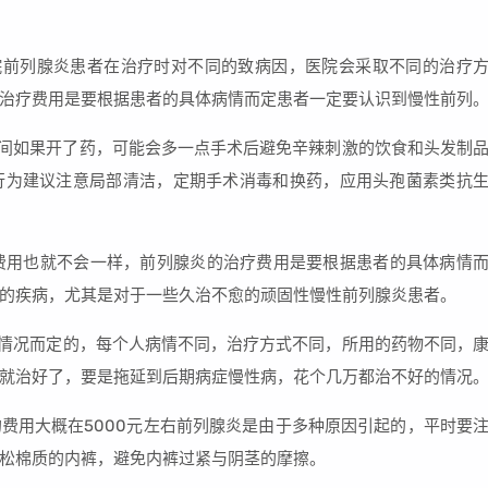
院前列腺炎患者在治疗时对不同的致病因，医院会采取不同的治疗
治疗费用是要根据患者的具体病情而定患者一定要认识到慢性前列
元之间如果开了药，可能会多一点手术后避免辛辣刺激的饮食和头发制
行为建议注意局部清洁，定期手术消毒和换药，应用头孢菌素类抗
费用也就不会一样，前列腺炎的治疗费用是要根据患者的具体病情
的疾病，尤其是对于一些久治不愈的顽固性慢性前列腺炎患者。
身情况而定的，每个人病情不同，治疗方式不同，所用的药物不同，
就治好了，要是拖延到后期病症慢性病，花个几万都治不好的情况
的费用大概在5000元左右前列腺炎是由于多种原因引起的，平时要
松棉质的内裤，避免内裤过紧与阴茎的摩擦。