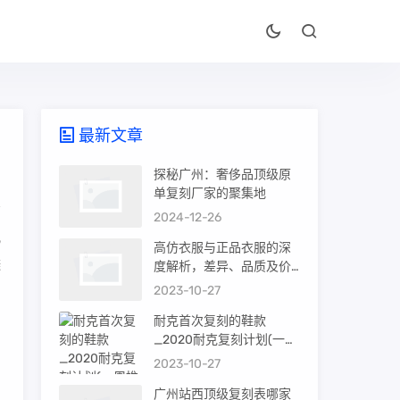
最新文章
探秘广州：奢侈品顶级原
单复刻厂家的聚集地
2024-12-26
几
高仿衣服与正品衣服的深
避
度解析，差异、品质及价
值
2023-10-27
耐克首次复刻的鞋款
，
_2020耐克复刻计划(一周
推荐)
2023-10-27
广州站西顶级复刻表哪家
用