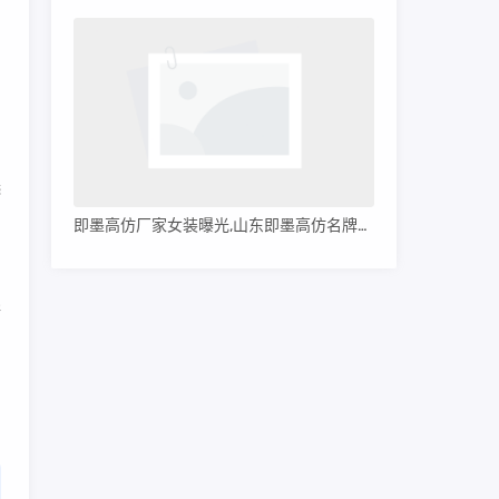
由
由
选
口
即墨高仿厂家女装曝光,山东即墨高仿名牌服装
腺