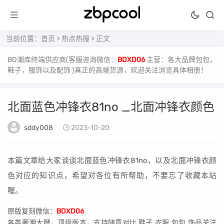
当前位置：
首页
>
热点热搜
> 正文
BD潮库终端供应商(客服咨询微信：
BDXD06
主营：各大品牌包包，
鞋子，服饰以及配饰 )真正的高端货源，欢迎关注浏览具体相册！
北面蓝色冲锋衣81no _北面冲锋衣颜色
sddy008
2023-10-20
本篇文章给大家谈谈北面蓝色冲锋衣81no，以及北面冲锋衣颜
色对应的知识点，希望对各位有所帮助，不要忘了收藏本站
喔。
原版复刻微信：
BDXD06
各类奢潮大牌，顶级版本，支持随意对比 鞋子.衣服.包包.饰品关注