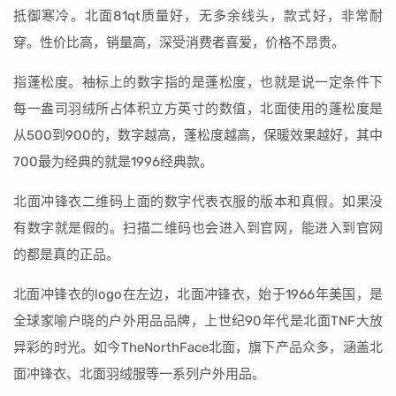
抵御寒冷。北面81qt质量好，无多余线头，款式好，非常耐
穿。性价比高，销量高，深受消费者喜爱，价格不昂贵。
指蓬松度。袖标上的数字指的是蓬松度，也就是说一定条件下
每一盎司羽绒所占体积立方英寸的数值，北面使用的蓬松度是
从500到900的，数字越高，蓬松度越高，保暖效果越好，其中
700最为经典的就是1996经典款。
北面冲锋衣二维码上面的数字代表衣服的版本和真假。如果没
有数字就是假的。扫描二维码也会进入到官网，能进入到官网
的都是真的正品。
北面冲锋衣的logo在左边，北面冲锋衣，始于1966年美国，是
全球家喻户晓的户外用品品牌，上世纪90年代是北面TNF大放
异彩的时光。如今TheNorthFace北面，旗下产品众多，涵盖北
面冲锋衣、北面羽绒服等一系列户外用品。