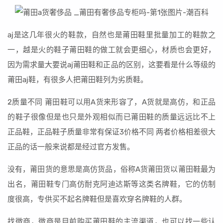
aj是这几年很火的鞋款，自然也是莆田鞋里批量加工的鞋款之
一，越是火的鞋子莆田鞋的做工就会更细心，材质也会更好，
因为需求量大要说aj莆田鞋和正品的区别，这要看是什么等级的
莆田aj鞋，有很多人把莆田鞋列为劣质鞋。
2质量不同 莆田鞋可以用A货来形容了，A货就是高仿，和正品
的鞋子很像但是也只是外观相似而已莆田鞋的质量远远比不上
正品鞋，正品鞋子质量非常有保证3价格不同 两者价格相差很大
正品的话一般来说都是经过官方发售。
没有，莆田货的意思是高仿货品，俗称A货莆田货以莆田鞋最为
出名，莆田鞋专门高仿耐克阿迪达斯等这类名牌鞋，它的仿制
度很高，专供买不起名牌鞋但是喜欢穿名牌鞋的人群。
找微商，微商是目前购买莆田鞋的主流渠道，也可以找一些认