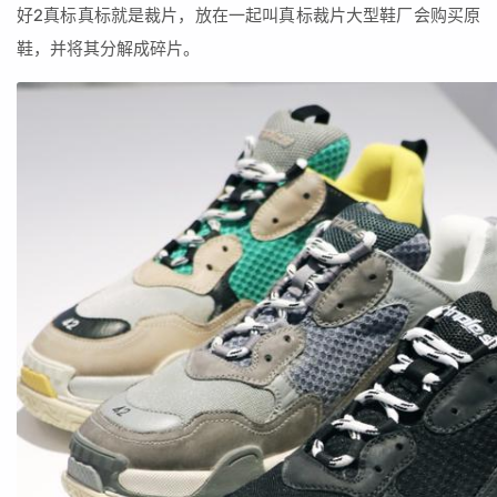
好2真标真标就是裁片，放在一起叫真标裁片大型鞋厂会购买原
鞋，并将其分解成碎片。