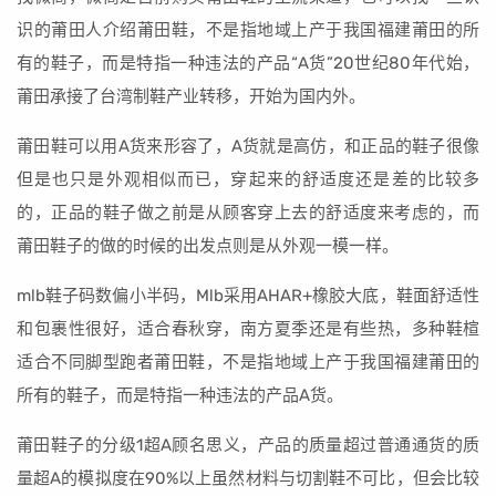
识的莆田人介绍莆田鞋，不是指地域上产于我国福建莆田的所
有的鞋子，而是特指一种违法的产品“A货”20世纪80年代始，
莆田承接了台湾制鞋产业转移，开始为国内外。
莆田鞋可以用A货来形容了，A货就是高仿，和正品的鞋子很像
但是也只是外观相似而已，穿起来的舒适度还是差的比较多
的，正品的鞋子做之前是从顾客穿上去的舒适度来考虑的，而
莆田鞋子的做的时候的出发点则是从外观一模一样。
mlb鞋子码数偏小半码，Mlb采用AHAR+橡胶大底，鞋面舒适性
和包裹性很好，适合春秋穿，南方夏季还是有些热，多种鞋楦
适合不同脚型跑者莆田鞋，不是指地域上产于我国福建莆田的
所有的鞋子，而是特指一种违法的产品A货。
莆田鞋子的分级1超A顾名思义，产品的质量超过普通通货的质
量超A的模拟度在90%以上虽然材料与切割鞋不可比，但会比较