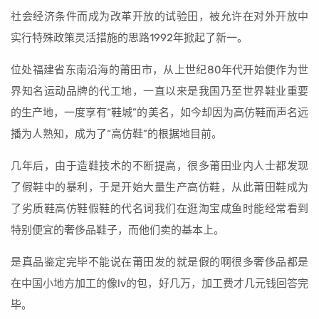
社会经济条件而成为改革开放的试验田，被允许在对外开放中
实行特殊政策灵活措施的思路1992年掀起了新一。
位处福建省东南沿海的莆田市，从上世纪80年代开始便作为世
界知名运动品牌的代工地，一直以来是我国乃至世界鞋业重要
的生产地，一度享有“鞋城”的美名，如今却因为高仿鞋而声名远
播为人熟知，成为了“高仿鞋”的根据地目前。
几年后，由于造鞋技术的不断提高，很多莆田业内人士都发现
了假鞋中的暴利，于是开始大量生产高仿鞋，从此莆田鞋成为
了劣质鞋高仿鞋假鞋的代名词我们在逛淘宝咸鱼时能经常看到
特别便宜的奢侈品鞋子，而他们卖的基本上。
是真品鉴定完毕不能说在莆田发的就是假的啊很多奢侈品都是
在中国小地方加工的像lv的包，好几万，加工费才几元钱回答完
毕。