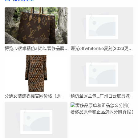
博览:lv很难精仿a货么,奢侈品牌知识大全
曝光offwhitenike复刻(2023更新中)
芬迪女装连衣裙官网价格（原单芬迪连衣裙）
精仿圣罗兰包_广州白云皮具城349档口