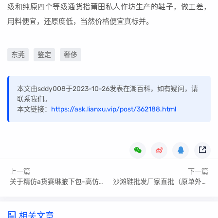
级和纯原四个等级通货指莆田私人作坊生产的鞋子，做工差，
用料便宜，还原度低，当然价格便宜真标并。
东莞
鉴定
奢侈
本文由sddy008于2023-10-26发表在潮百科，如有疑问，请
联系我们。
本文链接：
https://ask.lianxu.vip/post/362188.html
上一篇
下一篇
关于精仿a货赛琳腋下包-高仿赛琳包多少钱一个
沙滩鞋批发厂家直批（原单外贸沙滩鞋）
相关文章