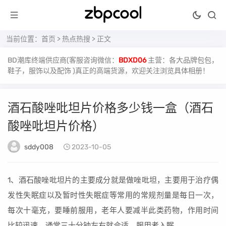
当前位置：
首页
>
热点热搜
> 正文
BD潮库终端供应商(客服咨询微信：
BDXD06
主营：各大品牌包包，
鞋子，服饰以及配饰 )真正的高端货源，欢迎关注浏览具体相册！
酒石酸唑吡坦片价格多少钱一盒（酒石
酸唑吡坦片价格）
sddy008
2023-10-05
1、酒石酸唑吡坦片的主要成分就是做唑吡坦，主要用于治疗偶
发性失眠症以及暂时性失眠症等常用的常规剂量是每日一次，
每次十毫克，要睡前服用，老年人要减半此类药物，作用时间
比较迅速，通常三十分钟左右就合适，服用者入眠。