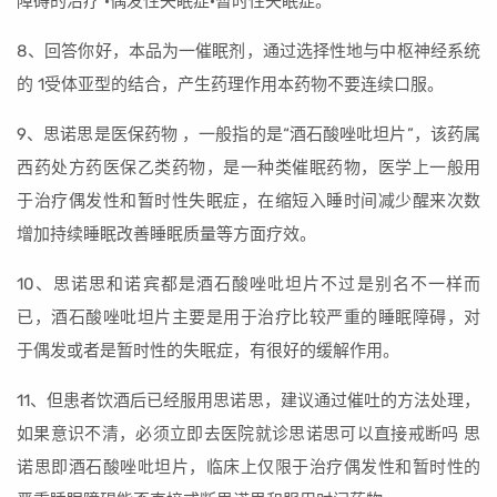
障碍的治疗 ·偶发性失眠症·暂时性失眠症。
8、回答你好，本品为一催眠剂，通过选择性地与中枢神经系统
的 1受体亚型的结合，产生药理作用本药物不要连续口服。
9、思诺思是医保药物 ，一般指的是“酒石酸唑吡坦片”，该药属
西药处方药医保乙类药物，是一种类催眠药物，医学上一般用
于治疗偶发性和暂时性失眠症，在缩短入睡时间减少醒来次数
增加持续睡眠改善睡眠质量等方面疗效。
10、思诺思和诺宾都是酒石酸唑吡坦片不过是别名不一样而
已，酒石酸唑吡坦片主要是用于治疗比较严重的睡眠障碍，对
于偶发或者是暂时性的失眠症，有很好的缓解作用。
11、但患者饮酒后已经服用思诺思，建议通过催吐的方法处理，
如果意识不清，必须立即去医院就诊思诺思可以直接戒断吗 思
诺思即酒石酸唑吡坦片，临床上仅限于治疗偶发性和暂时性的