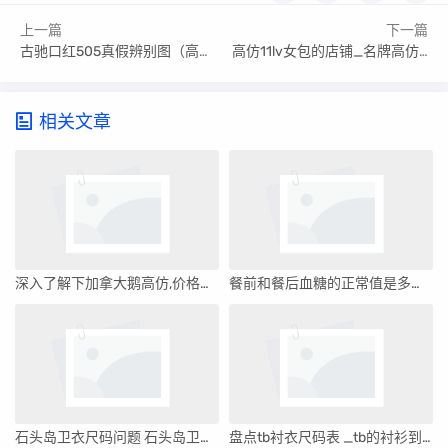
上一篇
下一篇
古驰口红505真假辨别图（高仿古驰口红色号505滋润）
高仿11lv女包的店铺_名牌高仿包
相关文章
深入了解下加拿大鹅高仿,价格一般多少钱
餐前和餐后血糖的正常值是多少（血糖的正常值是多少）
石头岛卫衣尺码问题 石头岛卫衣绿色
盘点tb衬衣尺码表 _tb的衬衫到底什么价