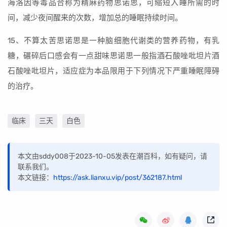
海洛因等毒品合称为精麻药物思诺思，可缩短入睡所需的时
间，减少夜间醒来的次数，增加总的睡眠持续时间。
15、不算太苦思诺思是一种脑细胞代谢类的营养药物，有乳
糖，碾碎后口感会有一点甜味思诺思一般指酒石酸唑吡坦片酒
石酸唑吡坦片，适应症为本品限用于下列情况下严重睡眠障碍
的治疗。
临床
三天
白色
本文由sddy008于2023-10-05发表在潮百科，如有疑问，请
联系我们。
本文链接：
https://ask.lianxu.vip/post/362187.html