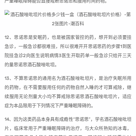
严重睡眠障碍能否直接戒断思诺思和服用时间药物。
12、思诺思是安眠药，也是被国家管控的药，想开到必须要挂
急诊，一般急诊都很难挂，所以很难开开思诺思药的步骤1到医
院挂急诊2向医生说明病情3医生开取药单一般急诊只给开三天
的量思诺思酒石酸唑吡坦。
13、不算思诺思的通用名为酒石酸唑吡坦片，是治疗失眠所用
的药物，在不需要服用任何的药物自然入睡的才可算戒除，继
续服用无论剂量大小均不算戒除思诺思酒石酸唑吡坦片，适应
症为本品限用于下列情况下严重睡眠障碍的。
14、因为这类药品本身具有成瘾性“思诺思”，学名酒石酸唑吡坦
片，临床常用于严重睡眠障碍的治疗，与大众所熟知的冰毒，