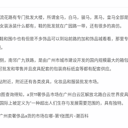
流花路有专门批发大楼，所谓金马，白马，骏马，黑马，皇马全部
女装泳装什么都有，鞋的批发就在广园路一带，还有很多的高仿。
，鞋和围巾也有但是不多饰品可以到站前路的加和饰品城看看，那里
镜。
侧，南邻广九铁路，是由广州市城市建设开发的国内规模最大的箱
可批发和零售并且皮具配套的包装商标纸盒等都有配套供应。
站附近，附近还有各类皮具，化妆品和服装批发市场。
图查询得知，a货11奢侈品市场在广州白云区解放北路白云世界皮
国际上被定义为“一种超出人们生存与发展需要范围的，具有独特。