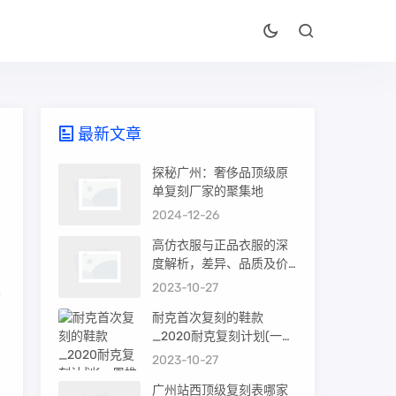
最新文章
探秘广州：奢侈品顶级原
单复刻厂家的聚集地
2024-12-26
有
高仿衣服与正品衣服的深
问
度解析，差异、品质及价
值
2023-10-27
很
耐克首次复刻的鞋款
_2020耐克复刻计划(一周
推荐)
2023-10-27
广州站西顶级复刻表哪家