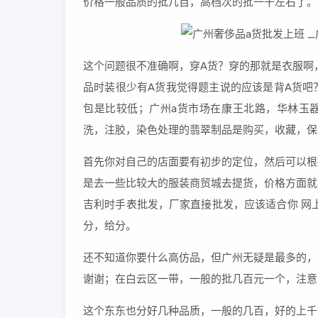
价格一般品质的批几百，高档次的批一千左右了。
这个问题很不准确啊，穿A货？穿的那就是衣服啊
品时装很少有A货我觉得题主说的应该是背A货吧
包是比较低；广州a货市场在康王北路，华林玉
洗，注胶，染色处理的翡翠制品是购买，收藏，保
首先你对自己的店面要有初步的定位，然后可以根
是去一些比较大的服装商贸城去提货，价格方面就
吉利时手表批发，厂家直接批发，应该适合你 网
分，给分。
还不知道你要什么高仿品，但广州无疑是最多的，
谢谢；在白云区一带，一般的批几百元一个，注意
这个东东也分好几种品质，一般的几百，好的上千