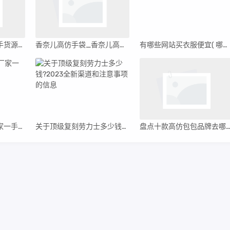
微商怎么找莆田鞋一手货源_莆田鞋安福市场2221号档口
香奈儿高仿手袋_香奈儿高仿女包
有哪些网站买衣服便宜( 哪个网站买衣服比较便宜 )
包含潮牌复刻男装厂家一手货源的词条
关于顶级复刻劳力士多少钱?2023全新渠道和注意事项的信息
盘点十款高仿包包品牌去哪里买最好,品牌高仿包包哪里