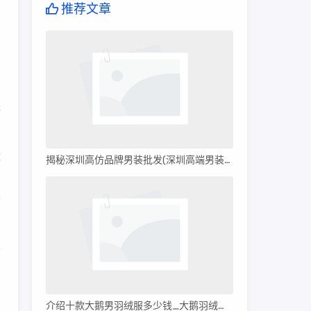
推荐文章
侈
的
酸
都
揭秘深圳高仿品牌男装批发(深圳高端男装批发)
州
给
货
介绍十款大鹅男羽绒服多少钱_大鹅羽绒服多少钱?