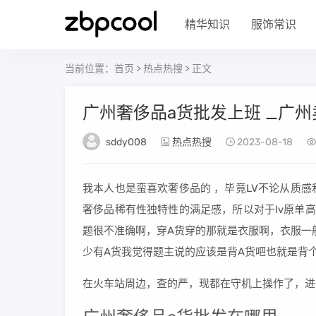
精华知识
服饰常识
当前位置：
首页
>
热点热搜
> 正文
广州奢侈品a货批发上班 _广
sddy008
热点热搜
2023-08-18
我本人也是蛮喜欢奢侈品的 ，毕竟LV不论从质
奢侈品稀有性独特性的满足感，所以对于lv原单高仿
题很不准确啊，穿A货穿的那就是衣服啊，衣服一
少有A货我觉得题主说的应该是背A货吧也就是背
在火车站周边，查的严，现都在守机上操作了，进