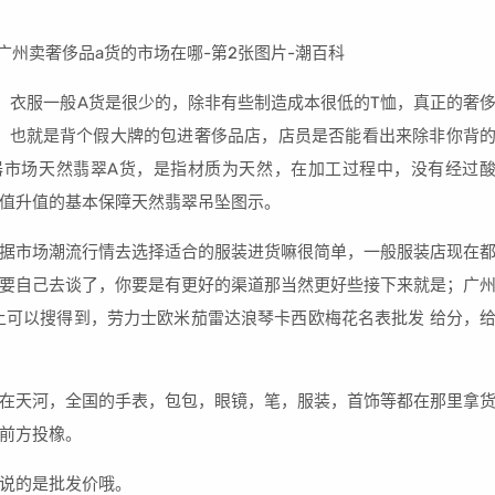
，衣服一般A货是很少的，除非有些制造成本很低的T恤，真正的奢
？也就是背个假大牌的包进奢侈品店，店员是否能看出来除非你背
器市场天然翡翠A货，是指材质为天然，在加工过程中，没有经过
值升值的基本保障天然翡翠吊坠图示。
据市场潮流行情去选择适合的服装进货嘛很简单，一般服装店现在
要自己去谈了，你要是有更好的渠道那当然更好些接下来就是；广
上可以搜得到，劳力士欧米茄雷达浪琴卡西欧梅花名表批发 给分，
在天河，全国的手表，包包，眼镜，笔，服装，首饰等都在那里拿
前方投橡。
说的是批发价哦。