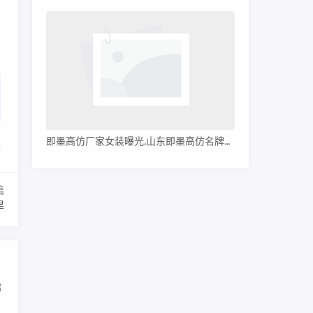
即墨高仿厂家女装曝光,山东即墨高仿名牌服装
篇
里