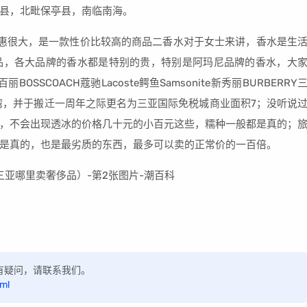
县，北毗保亭县，南临南海。
惠很大，是一款性价比较高的商品二香水对于女士来讲，香水是生
品，各大品牌的香水都是特别的贵，特别是阿玛尼品牌的香水，大
BOSSCOACH蔻驰Lacoste鳄鱼Samsonite新秀丽BURBERRY
棠湾，并于搬迁一周年之际更名为三亚国际免税城商业面积7；没听说
，不会出现透冰的价格几十元的小百元这些，糯种一般都是真的；
是真的，也是最劣质的东西，最多可以卖的正常价的一百倍。
，如有疑问，请联系我们。
tml