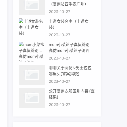
（复刻站西手表广州）
2023-10-27
已
士道女装名字（士道女
装）
拉
2023-10-27
秀
mcm小菜篮子真假辨别 _
玻
高仿mcm小菜篮子测评
有
2023-10-27
是
聊聊关于高仿lv男士包包
际
哪里买(答案揭晓)
2023-10-27
公开复刻衣服区别内幕 (查
结果)
2023-10-27
驻
可
岛