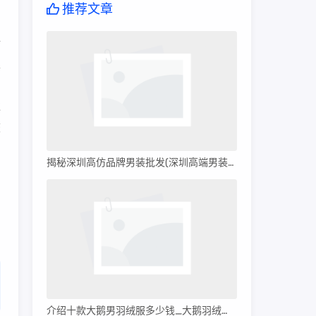
推荐文章
活
家
三
过
旅
揭秘深圳高仿品牌男装批发(深圳高端男装批发)
介绍十款大鹅男羽绒服多少钱_大鹅羽绒服多少钱?