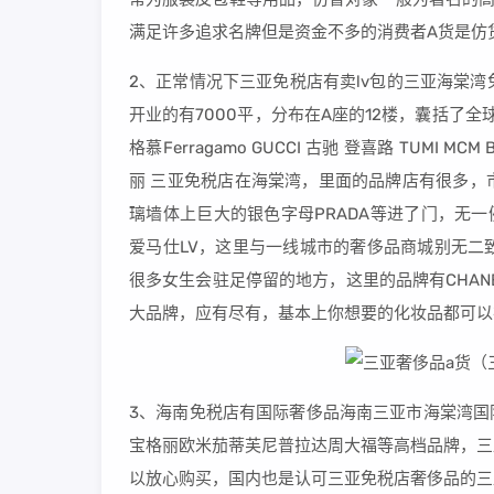
满足许多追求名牌但是资金不多的消费者A货是仿
2、正常情况下三亚免税店有卖lv包的三亚海棠湾
开业的有7000平，分布在A座的12楼，囊括了全球约 
格慕Ferragamo GUCCI 古驰 登喜路 TUMI MCM 
丽 三亚免税店在海棠湾，里面的品牌店有很多，
璃墙体上巨大的银色字母PRADA等进了门，无一例
爱马仕LV，这里与一线城市的奢侈品商城别无二
很多女生会驻足停留的地方，这里的品牌有CHANEL，LA
大品牌，应有尽有，基本上你想要的化妆品都可以
3、海南免税店有国际奢侈品海南三亚市海棠湾国际
宝格丽欧米茄蒂芙尼普拉达周大福等高档品牌，三
以放心购买，国内也是认可三亚免税店奢侈品的三