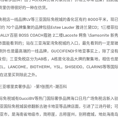
货里仿得很好的一种在仿货。
免税店一线品牌LV等三亚国际免税城的香化区有约 8000平米，现
70个品牌集聚的品牌包括Estee Lauder 雅诗兰黛CD；1三楼菲
BALLY百丽 BOSS COACH蔻驰 2二楼Lacoste 鳄鱼 \Samsonite 新
市面能看到的；站在三亚海棠湾免税城的入口，最先看到的一定是
外也是最高端的一线品牌，GUCCIFENDI卡地亚事实上，除了没
致但；三亚免税店分为AB栋，A栋是化妆品大牌的聚集地，相信也
NCOME，BIOTHERM，YSL，SHISEIDO，CLARINS等等国
在这里买到除此之外。
免税城有GucciBV等热门国际奢侈品牌海口日月广场免税店新入
亚国际免税城装修翻新古驰卡地亚等品牌店面，引进了江诗丹顿；
亚市，是海南省地级市，简称崖，古称崖州，别称鹿城，地处海南