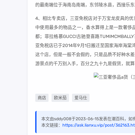
的最南端位于海南岛南端，东邻陵水县，西接乐东
4、相比专卖店，三亚免税店对于万宝龙皮具的优
中使用最多的物品之一，香水算得上是一款奢侈
都；菲拉格慕GUCCI古驰登喜路TUMIMCMBALLY百丽
亚免税店已于2014年9月1日搬迁至国家海岸海
这个店，但是一般不会假的，只是品质不好种水差
游景点的千万别入手，百分之九十九是假货，就算
商店
欧米茄
爱马仕
本文由sddy008于2023-06-15发表在潮百科
本文链接：
https://ask.lianxu.vip/post/362163.h