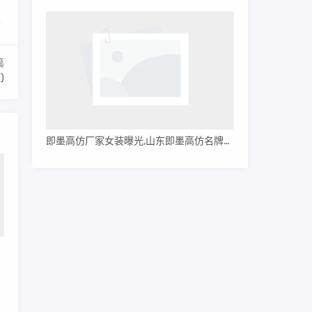
篇
)
即墨高仿厂家女装曝光,山东即墨高仿名牌服装