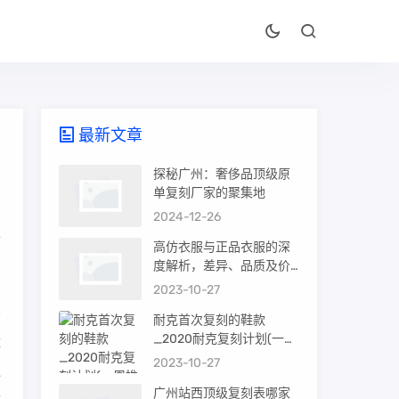
最新文章
探秘广州：奢侈品顶级原
单复刻厂家的聚集地
2024-12-26
去
高仿衣服与正品衣服的深
品
度解析，差异、品质及价
值
2023-10-27
省
南
耐克首次复刻的鞋款
_2020耐克复刻计划(一周
都
推荐)
2023-10-27
通
广州站西顶级复刻表哪家
能