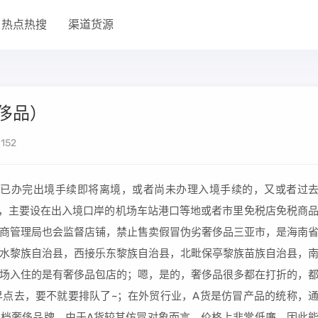
热点热搜
渠道货源
侈品）
152
向已办完出境手续即将离境，或者尚未办理入境手续的，又或者过
店，主要设在出入境口岸的机场车站港口等地或者市里免税店免税商
商管理局也会监督店铺，禁止售卖假冒伪劣奢侈品三亚市，是海南
水黎族自治县，西接乐东黎族自治县，北毗保亭黎族苗族自治县，
场入住的是有奢侈品包店的；嗯，是的，奢侈品很多都在打折的，
点去，要不就要排队了~；在外贸行业，A货是仿冒产品的统称，
档奢侈品牌，由于A货较其仿冒对象而言，价格上非常低廉，因此