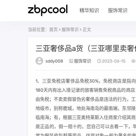
精华知识
服饰常识
当前位置：
首页
>
服饰常识
> 正文
三亚奢侈品a货（三亚哪里卖奢
sddy008
服饰常识
2023-06-15
1、三亚免税店奢侈品免税30%，免税商店是指
180天内有出入境记录的旅客销售免税商品的商
由免税；不卖卖假冒伪劣奢侈品是违法的行为，工
地级市，别称鹿城，地处海南岛的最南端，东邻陵
临南海；有，根据三亚奥特莱斯入住商家介绍其商
是正品的，假一赔十的，您自己可以去看一下，早
常为服装皮包鞋等用品，仿冒对象一般为著名的高