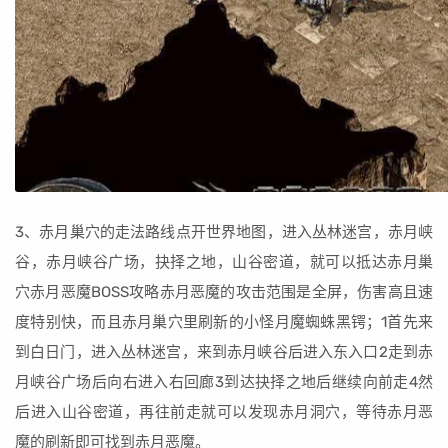
3、赤月巢穴的走法路线点开世界地图，进入丛林迷宫，赤月峡
谷，赤月峡谷广场，抉择之地，山谷密道，就可以抵达赤月巢
穴赤月恶魔BOSS攻略赤月恶魔的攻击范围是全屏，伤害高且速
度特别快，而且赤月巢穴里刷新的小怪月魔蜘蛛黑锷；1首先来
到白日门，进入丛林迷宫，来到赤月峡谷后进入东入口2走到赤
月峡谷广场后向右进入右回廊3到达抉择之地后继续向前走4然
后进入山谷密道，再往前走就可以发现赤月洞穴，等待赤月恶
魔的刷新即可找到赤月恶魔。