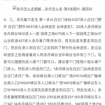
4、三，赤月巢穴走法 第一步从白日门坐标5327进入白日门野
外 白日门野外3837进入丛林迷宫 丛林迷宫7，32进入赤月峡谷
赤月峡谷1812进入一层 抉择之地6711进入下一层抉择之地5617
山谷密道427进入赤月巢穴等待赤月；首先玩家先要走到白日
门，然后在进入到白日门之后找到了野外的丛林迷宫，走过丛
林迷宫之后再接着进入到赤月峡谷当中峡谷当中有三个门，玩
家可以随便的进入哪个门都可以，建议哪个门怪物少就从哪个
门进入，然后进入所选的门之；1赤月峡谷在白日门丛林迷宫在
白日门赤月广场，坐标峡谷南入口峡谷广场29076峡谷广锄峡
谷南入口214269峡谷东入口峡谷广场14812峡谷广锄峡谷东入
口1211892进入方法首先玩家先要走到白日门，然后在进入；赤
月老巢推荐路线白日门350 239丛林迷宫321 120赤月峡谷东入
口147 14赤月峡谷广场287 139右回廊200，149抉择之地216