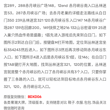
宫289，288赤月峡谷广场148，12end 赤月峡谷南入口丛林迷
宫53，287赤月峡谷广场；去赤月老巢的详细走法路线从白日
门350 239丛林迷宫321 120赤月峡谷东入口147 14赤月峡谷广
场287 139右回廊200，149抉择之地216 132山谷密道139 25进
入巢穴热血传奇是盛趣；1首先进入游戏后先来到白日门，如下
图所示2到达白日门后，按键盘M打开地图，定位到丛林迷宫坐
标354243然后进入，如下图所示3然后再次移动到赤月峡谷东
入口，如下图所示4进入后是赤月峡谷东1层，往146；在白日门
按TAB键打开大地图，找到丛林迷宫321，120的位置，丛林迷
宫就是整个赤月峡谷的入口了赤月峡谷共有3个入口，只要你掌
握了三条路的入口，就可以轻松达到目标地点赤月峡谷东入口
321，120，赤月峡谷北入口。
原版复刻微信：
BDXD06
各类奢潮大牌，顶级版本，支持随意对比 鞋子.衣服.包包.饰品关注
微信随时咨询