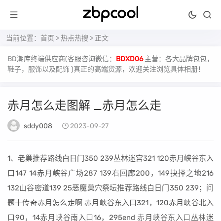
当前位置：
首页
>
热点热搜
> 正文
BD潮库终端供应商(客服咨询微信：
BDXD06
主营：各大品牌包包，
鞋子，服饰以及配饰 )真正的高端货源，欢迎关注浏览具体相册！
赤月怎么走图解 _赤月怎么走
sddy008
2023-09-27
1、老巢推荐路线白日门350 239丛林迷宫321 120赤月峡谷东入
口147 14赤月峡谷广场287 139右回廊200，149抉择之地216
132山谷密道139 25恶魔巢穴祭坛推荐路线白日门350 239；问
题十传奇赤月怎么走啊 赤月峡谷东入口321，120赤月峡谷北入
口90，14赤月峡谷南入口16，295end 赤月峡谷东入口丛林迷