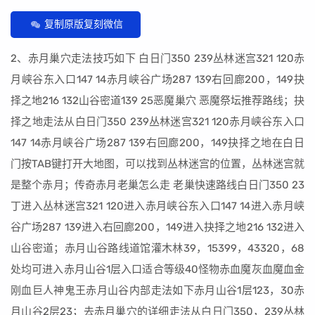
复制原版复刻微信
2、赤月巢穴走法技巧如下 白日门350 239丛林迷宫321 120赤
月峡谷东入口147 14赤月峡谷广场287 139右回廊200，149抉
择之地216 132山谷密道139 25恶魔巢穴 恶魔祭坛推荐路线；抉
择之地走法从白日门350 239丛林迷宫321 120赤月峡谷东入口
147 14赤月峡谷广场287 139右回廊200，149抉择之地在白日
门按TAB键打开大地图，可以找到丛林迷宫的位置，丛林迷宫就
是整个赤月；传奇赤月老巢怎么走 老巢快速路线白日门350 23
丁进入丛林迷宫321 120进入赤月峡谷东入口147 14进入赤月峡
谷广场287 139进入右回廊200，149进入抉择之地216 132进入
山谷密道；赤月山谷路线道馆灌木林39，15399，43320，68
处均可进入赤月山谷1层入口适合等级40怪物赤血魔灰血魔血金
刚血巨人神鬼王赤月山谷内部走法如下赤月山谷1层123，30赤
月山谷2层23；去赤月巢穴的详细走法从白日门350，239丛林