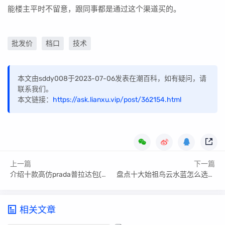
能楼主平时不留意，跟同事都是通过这个渠道买的。
批发价
档口
技术
本文由sddy008于2023-07-06发表在潮百科，如有疑问，请
联系我们。
本文链接：
https://ask.lianxu.vip/post/362154.html
上一篇
下一篇
介绍十款高仿prada普拉达包(Prada普拉达包包原单货,做对版专柜款各细节原厂品质)
盘点十大始祖鸟云水蓝怎么选码_始祖鸟 skyline ls
相关文章