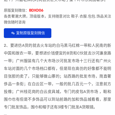
原版复刻微信：
BDXD06
各类奢潮大牌，顶级版本，支持随意对比 鞋子.衣服.包包.饰品关注
微信随时咨询
复制原版复刻微信
2、要进仿A货的就去火车站的白马黑马红棉一带和人民南的新
中国和故衣一带，要想进价钱便宜的B货和C伙就去沙河濂泉路
一带；广州服装有几个大市场沙河批发市场十三行还有广州火
车站对面的几个市场档口都有，但是现在高仿的好像都不能明
目张胆的卖了，只能够做山寨的；站西路的批发市场，简直奢
侈品一条街；在白云区一带，一般的批几百元一个，注意前方
投橡；广州桂花岗的白云皮具城，专门的皮包A货市场 ，鞋和
围巾也有但是不多饰品可以到站前路的加和饰品城看看，那里
专门批发饰品，围巾和帽子还有3楼专门批发A货眼镜。