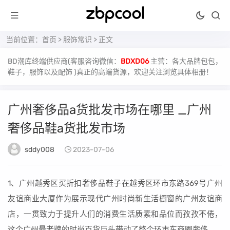
当前位置：
首页
>
服饰常识
> 正文
BD潮库终端供应商(客服咨询微信：
BDXD06
主营：各大品牌包包，
鞋子，服饰以及配饰 )真正的高端货源，欢迎关注浏览具体相册！
广州奢侈品a货批发市场在哪里 _广州
奢侈品鞋a货批发市场
sddy008
2023-07-06
1、广州越秀区买折扣奢侈品鞋子在越秀区环市东路369号广州
友谊商业大厦作为展示现代广州时尚新生活橱窗的广州友谊商
店，一贯致力于提升人们的消费生活质素和品位而孜孜不倦，
这个广州最老牌的时尚百货巨头带动了整个环市东商圈奢侈。