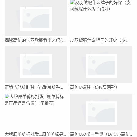
揭秘高仿的卡西欧能看出来吗(高仿的卡西欧和正品的里面一样吗)
皮羽绒服什么牌子的好穿（皮羽绒服什么牌子的好）
正版古驰脏脏鞋（古驰脏脏鞋高仿）
高仿lv板鞋（仿lv高网靴）
大牌原单剪标批发_原单剪标是正品还是仿货(一周推荐)
高仿lv皮带一手货（LV皮带高仿批发价格）