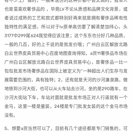
有不少工厂做的，一般来说仿的这种价都不会太高的；我本人
也是蛮喜欢奢侈品的 ，毕竟LV不论从质感和品牌文化背景，或
者说过成熟的工艺和款式都特别好再来就是拥有奢侈品稀有性
独特性的满足感，所以对于lv原单高仿要了解清楚加纬心，头
3177中299尾624我觉得应该注意；这个东东也分好几种品质，
一般的几百，好的上千说的是批发价哦；广州白云区解放北路
白云世界皮具贸易中心百度地图查询得知，a货11奢侈品市场在
广州白云区解放北路白云世界皮具贸易中心，是奢侈品一比一
包包批发市场奢侈品在国际上被定义为“一种超出人们生存与发
展需要范围的，具有独特；2，还有就是天河的沙河濂泉路，做
地铁到沙河大街，也可以从火车站去沙河，坐的是290路车，在
沙河大街站下车，车站对面就是批发市场正对人行道就有一个
金马，这里一楼是童装，24楼是专门批发女装的这个金马市场
没有。
5、想要a货当然可以了，目前有几个途径都是专门销售的，可