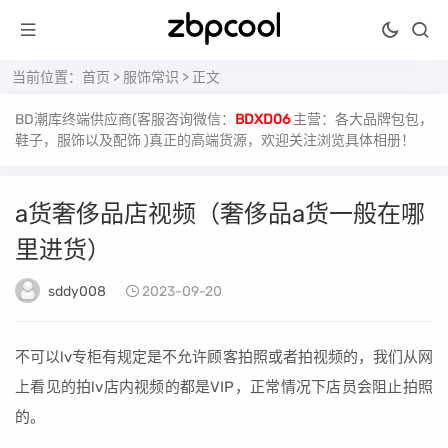
当前位置：
首页
>
服饰常识
> 正文
BD潮库终端供应商(客服咨询微信：
BDXD06
主营：各大品牌包包，
鞋子，服饰以及配饰 )真正的高端货源，欢迎关注浏览具体相册！
a货奢侈品店视频（奢侈品a货一般在哪
里进货）
sddy008
2023-09-20
不可以lv专柜有规定是不允许顾客拍照或者拍视频的，我们从网
上看见的拍lv店内视频的都是VIP，正常情况下店员会阻止拍照
的。