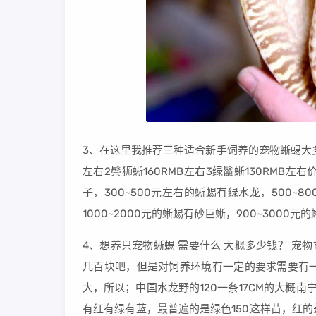
3、在这里我推荐三种适合新手饲养的宠物蜥蜴大多
左右2鬃狮蜥160RMB左右3绿鬣蜥130RMB
子，300~500元左右的蜥蜴有绿水龙，500~8
1000~2000元的蜥蜴有砂巨蜥，900~300
4、想养只宠物蜥蜴 需要什么 大概多少钱？ 宠物
几百块吧，但是对饲养环境有一定的要求需要有
大，所以；中国水龙野的120一条17CM的大概
有红有绿有蓝，最普遍的是绿色150这样苗，红