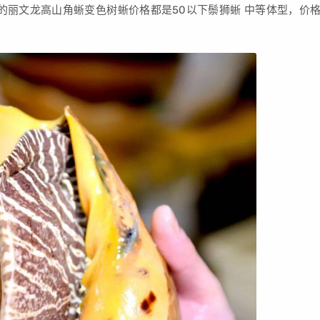
的丽文龙高山角蜥变色树蜥价格都是50以下鬃狮蜥 中等体型，价