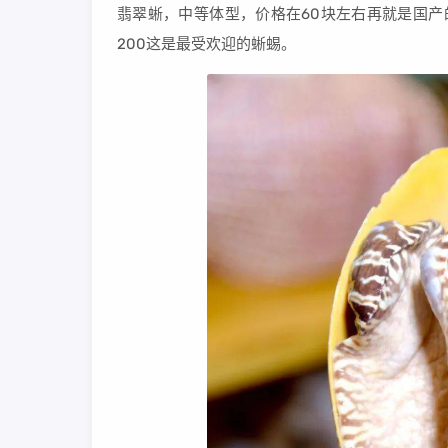
翡翠蜥，中等体型，价格在60块左右再就是国产
200这是最受欢迎的蜥蜴。