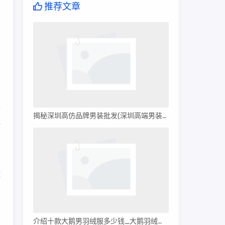
推荐文章
B
揭秘深圳高仿品牌男装批发(深圳高端男装批发)
龙
，
体
很
的
；
介绍十款大鹅男羽绒服多少钱_大鹅羽绒服多少钱?