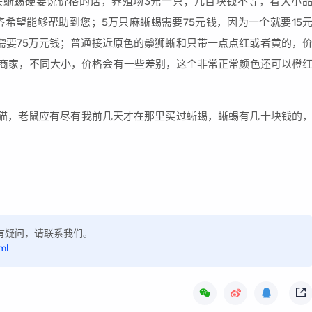
头蜥蜴硬要说价格的话，养殖场3元一只；几百块钱不等，看大小
希望能够帮助到您；5万只麻蜥蜴需要75元钱，因为一个就要15
麻蜥需要75万元钱；普通接近原色的鬃狮蜥和只带一点点红或者黄的，
不同商家，不同大小，价格会有一些差别，这个非常正常颜色还可以橙
。
猫，老鼠应有尽有我前几天才在那里买过蜥蜴，蜥蜴有几十块钱的
，如有疑问，请联系我们。
ml