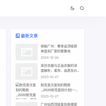
最新文章
探秘广州：奢侈品顶级原
单复刻厂家的聚集地
2024-12-26
我
高仿衣服与正品衣服的深
安
度解析，差异、品质及价
值
2023-10-27
石
耐克首次复刻的鞋款
_2020耐克复刻计划(一周
我
推荐)
2023-10-27
；
广州站西顶级复刻表哪家