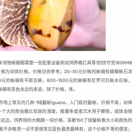
宠物蜥蜴都需要一些配套设备例如饲养箱灯具等1豹纹守宫180RM
左右价格为幼体价格，价格仅供参考；20~30元价格的蜥蜴有蝴蝶蜥石
00元的蜥蜴有平原巨蜥，800~1500元的蜥蜴有尼罗河巨蜥水巨蜥
0元的蜥蜴有变色龙总的来说，除了价格，体。
市场上常见的几种 1绿鬣蜥Iguana，入门级的鬣蜥，价格不高，幼
一个大的爬虫箱比较高的溼度，粗藤条或者沉木用于攀爬，成体会
南宁这边，饲养场的大概翻一倍价格，苗都150了绿鬣蜥看大小和颜色
的差不多略贵一点不是很常见蓝色最贵最稀有，这个价格不等的便宜