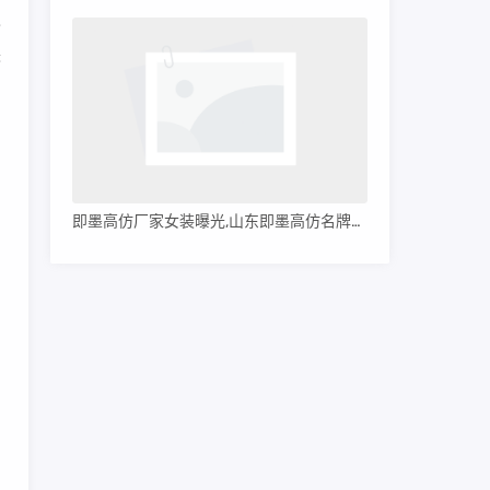
也
块
即墨高仿厂家女装曝光,山东即墨高仿名牌服装