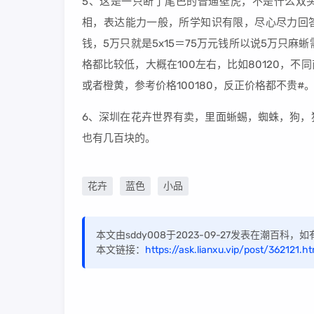
5、这是一只断了尾巴的普通壁虎，不是什么双
相，表达能力一般，所学知识有限，尽心尽力回答
钱，5万只就是5x15＝75万元钱所以说5万只
格都比较低，大概在100左右，比如80120，
或者橙黄，参考价格100180，反正价格都不贵#
6、深圳在花卉世界有卖，里面蜥蜴，蜘蛛，狗，
也有几百块的。
花卉
蓝色
小品
本文由sddy008于2023-09-27发表在潮百科
本文链接：
https://ask.lianxu.vip/post/362121.ht