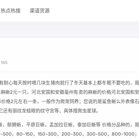
热点热搜
渠道货源
165
只要有耐心每天按时喂几块生猪肉就行了冬天基本上都冬眠不要吃的，
麻蜥2元一只，河北安国和安徽毫州有卖的麻蜥的价格河北安国和
活体价格2元左右一条，一般作为爬宠饲养；您说的是鲨鱼蜥么外表像
其它还有丽纹龙蛙眼豹纹守宫等，具体搜爬虫星球。
鬣蜥，鬃狮蜥，平原巨蜥，孟加拉巨蜥，泰加巨蜥等 价格分品种的，
，80~150，150~300，200~300，300~500，800~1000