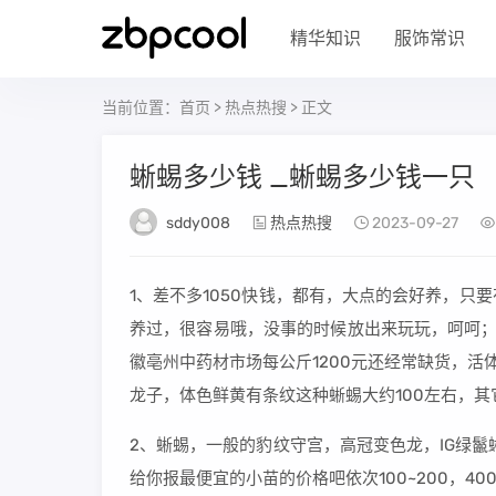
精华知识
服饰常识
当前位置：
首页
>
热点热搜
> 正文
蜥蜴多少钱 _蜥蜴多少钱一只
sddy008
热点热搜
2023-09-27
1、差不多1050快钱，都有，大点的会好养，
养过，很容易哦，没事的时候放出来玩玩，呵呵；
徽亳州中药材市场每公斤1200元还经常缺货，
龙子，体色鲜黄有条纹这种蜥蜴大约100左右，
2、蜥蜴，一般的豹纹守宫，高冠变色龙，IG绿
给你报最便宜的小苗的价格吧依次100~200，400~500