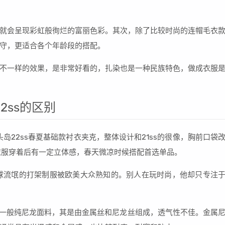
就会呈现彩虹般徇烂的富丽色彩。其次，除了比较时尚的连帽毛衣
守，更适合各个年龄段的搭配。
不一样的效果，是非常好看的，扎染也是一种民族特色，做成衣服
22ss的区别
岛22ss春夏基础款衬衣夹克，整体设计和21ss的很像，胸前口袋
衣服穿着后有一定立体感，春天微凉时候搭配首选单品。
为足球流氓的打架制服被欧美大众熟知的。别人在玩时尚，他却只专注
同于一般纯尼龙面料，其是由金属丝和尼龙丝组成，透气性不佳。金属