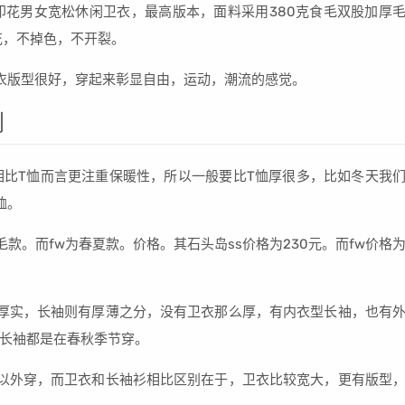
logo印花男女宽松休闲卫衣，最高版本，面料采用380克食毛双股加厚
花，不掉色，不开裂。
衣版型很好，穿起来彰显自由，运动，潮流的感觉。
别
衣相比T恤而言更注重保暖性，所以一般要比T恤厚很多，比如冬天我
恤。
款。而fw为春夏款。价格。其石头岛ss价格为230元。而fw价格
厚实，长袖则有厚薄之分，没有卫衣那么厚，有内衣型长袖，也有
长袖都是在春秋季节穿。
以外穿，而卫衣和长袖衫相比区别在于，卫衣比较宽大，更有版型