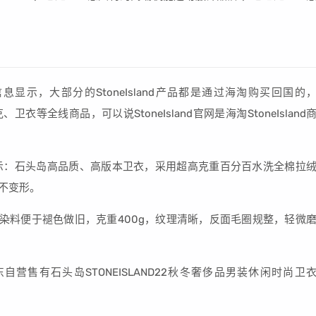
显示，大部分的StoneIsland产品都是通过海淘购买回国的
、夹克、卫衣等全线商品，可以说StoneIsland官网是海淘StoneIsland
信息显示：石头岛高品质、高版本卫衣，采用超高克重百分百水洗全棉拉
不变形。
染料便于褪色做旧，克重400g，纹理清晰，反面毛圈规整，轻微
东自营售有石头岛STONEISLAND22秋冬奢侈品男装休闲时尚卫