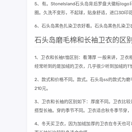
5、有。StoneIsland石头岛背后罗盘大徽标
圈。久洗不变形，不起球，贴身舒适，进口3D印
6、石头岛黑色扎染卫衣好看。石头岛黑色扎染卫
石头岛磨毛棉和长袖卫衣的区
1、卫衣和长袖t恤区别：看薄厚 一般来讲，卫
经常听到的是加绒的卫衣，几乎很少听到加绒的T
2、款式和价格不同。款式。石头岛ss的款式为磨毛
210元。
3、卫衣和长袖的区别如下：厚度不同。卫衣比较
搭型长袖。穿的季节不同。卫衣适合秋冬季节穿，
4、冬天买卫衣，因为加绒加厚的卫衣在冬天也可