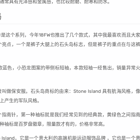
通常具有光泽感和金属感，也比较耐磨、耐寒和防水。
吗
是这个系列，今年18FW也推出了几个款式，其中我最喜欢而且大
个亮点，一个是裤子大腿上的石头岛标志，但是裤子的重点在与这
一款蓝色，小恐龙图案的带侧标短袖，本款短袖一经售出，销量异常
保安服。石头岛商标的由来：Stone Island 具有航海风格，
上产生的军队风格。
个指南针，第一种袖标就是我们经常见到的经典款，黄绿色之间指
种袖标是百罗盘徽章，限量款才有的，价格非常高。
 Island，它是一个意大利的高端机能运动服饰品牌 ，它也是一个