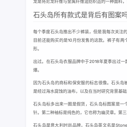
龙是将尼龙纤维与金属纤维混纺织造的一种面料，
石头岛所有款式是背后有图案
每个季度石头岛推出不少裤装，但是我每次关注的
目前还能购买的是10月份发售的这款。裤子有两
形。
出过。在石头岛衣服品牌中于2018年夏季出过
爆。
因为石头岛的商标和保安服的标志很像。石头岛被叫做
是经过海水腐蚀的油布，以及在当时研究背景基础
石头岛标多出来一圈是假货，石头岛标图案是一
针。第二种袖标是纯色的，它也称为幽灵章。第三
石头岛是意大利时尚品牌，石头岛英文名是Stone