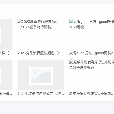
高仿的范思哲手表怎么样（高仿的范思哲手表）
2023夏季流行服装颜色（2023夏季流行服装）
大牌gucci男装_g
爆料 lv高仿包淘宝店铺 ,lv高仿货源
介绍十款高仿迪奥公文包(迪奥手提公文包)
原单外贸女鞋尾货_外贸尾单鞋子进货渠道