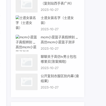
（复刻站西手表广州）
2023-10-27
款
士道女装名字（士道女
装）
2023-10-27
是
mcm小菜篮子真假辨别 _
高仿mcm小菜篮子测评
2023-10-27
聊聊关于高仿lv男士包包
哪里买(答案揭晓)
改
2023-10-27
公开复刻衣服区别内幕 (查
结果)
于
2023-10-27
尼