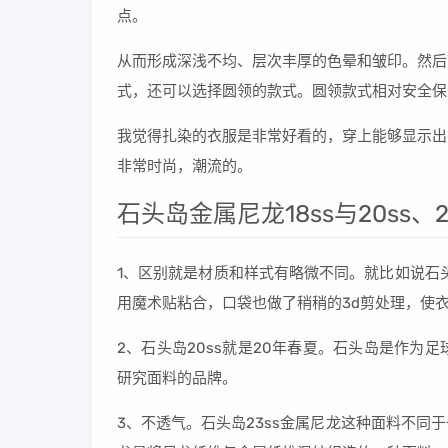
点。
从而形成深浅不均、层次丰厚的色晕和皱印。然后
式，还可以选择圆领的款式。圆领款式相对安全保
我觉得扎染的衣服是非常好看的，穿上能够显示出
非常时尚，潮流的。
石头岛金属尼龙18ss与20ss、
1、区别就是材质和样式有略微不同。就比如说石头
用魔术贴粘合，口袋也做了稍稍的3d剪处理，使
2、石头岛20ss就是20年春夏。石头岛是作
研究面料的品牌。
3、不透气。石头岛23ss金属尼龙这种面料不