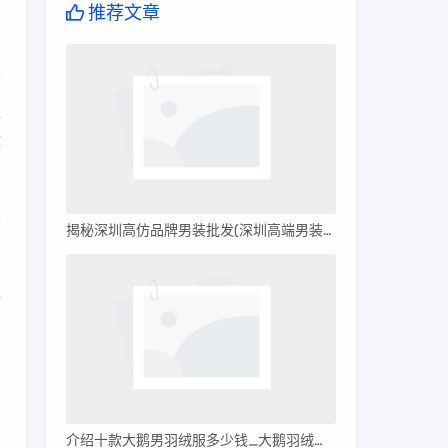
推荐文章
家
裤
火
揭秘深圳高仿品牌男装批发(深圳高端男装批发)
像
南
介绍十款大鹅男羽绒服多少钱_大鹅羽绒服多少钱?
意