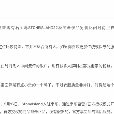
自营售有石头岛STONEISLAND22秋冬奢侈品男装休闲时尚卫
计风格和定位比较特殊，它并不适合所有人。如果你喜欢更加传统或保守的
子的衣服在时尚潮人中间流传的很广，也有很多大牌明星都是他家的粉丝
左右，在潮牌里面算是有点小贵的一个牌子，不过衣服质量非常好，对得起这
13日，StoneIsland入驻京东，通过京东自营+官方授权模式
，官方授权的商品都是正品，没有假货的，官方享受到的售后服务