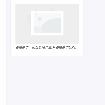
，
商
即墨高仿厂家女装曝光,山东即墨高仿名牌服装
绒
磨
衣