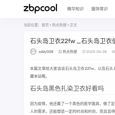
精华知识
服饰常识
当前位置：
首页
>
热点热搜
> 正文
石头岛卫衣22fw _石头岛卫
sddy008
热点热搜
2023-06-28
本篇文章给大家谈谈石头岛卫衣22fw，以及石
藏本站喔。
石头岛黑色扎染卫衣好看吗
因为疫情，他还戴了一个黑色的医学面具，做了足
人的需求，还能塑造一定的时尚和时尚，而且显得