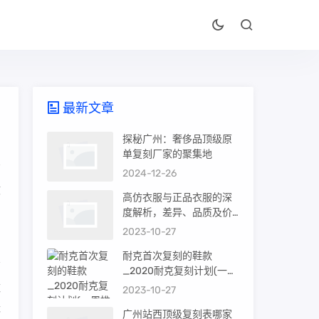
最新文章
探秘广州：奢侈品顶级原
单复刻厂家的聚集地
2024-12-26
收
高仿衣服与正品衣服的深
度解析，差异、品质及价
值
2023-10-27
耐克首次复刻的鞋款
_2020耐克复刻计划(一周
推荐)
数
2023-10-27
优
广州站西顶级复刻表哪家