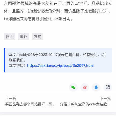
左图那种很贼的亮最大差别在于上面的LV字样，真品比较立
体，且整齐，边缘比较棱角分别，而仿品除了比较贼亮以外，
LV浮雕出来的感觉过于圆滑，不够分明。
网上
国外
方式
本文由sddy008于2023-10-17发表在潮百科，如有疑问，请
联系我们。
本文链接：
https://ask.lianxu.vip/post/362097.html
上一篇
下一篇
买正品鞋去哪个网站最好（网购哪个网站质量好又便宜）
介绍十款淘宝高仿only女装款式_淘宝高仿only女装款式图片