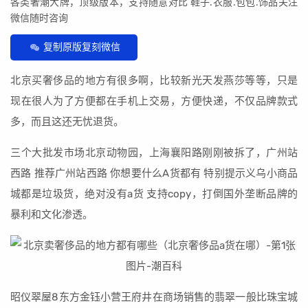
各类奢潮大牌，顶级版本，支持随意对比 鞋子.衣服.包包.饰品关注
微信随时咨询
复制原版复刻微信
北京买奢侈品的地方有很多啊，比较新光天发燕莎等等，只是
现在很人为了方便都在手机上交易，方便快递，不仅品牌款式
多，而且这还无忧退货。
三个大批发市场北京动物园，上海襄阳路刚刚被拆了，广州站
西路 推荐广州站西路 你想要什么A货都有 特别提示义乌小商品
城都是垃圾货，绝对没有a货 支持copy，打倒国外垄断品牌的
暴利和文化渗透。
昭仪翠屋8东方金钰小营王府井在商场销售的翡翠一般比珠宝城