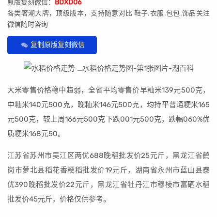
原版复刻微信：
BDXD06
各类奢潮大牌，顶级版本，支持随意对比 鞋子.衣服.包包.饰品关注
微信随时咨询
复制原版复刻微信
大米零售价格稳中趋弱，全省平均零售价早籼米139元500克，
中籼米140元500克，晚籼米146元500克，均持平普通粳米165
元500克，较上周166元500克下跌001元500克，跌幅060%优
质粳米168元50。
江苏省苏州市吴江区两优688晚稻批发价25元斤，黑龙江省鹤
岗市萝北县稻花香粳稻批发价19元斤，湖南省永州市蓝山县泰
优390晚稻批发价22元斤，黑龙江省牡丹江市穆棱市富硒水稻
批发价45元斤，价格仅供参考。