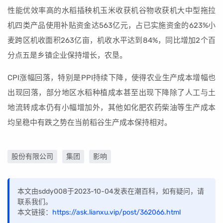
性能优效率高的水稻插秧机玉米收获机谷物收获机大中型拖拉
机四类产品使用补贴资金达563亿元，占已实施资金的623%小
麦跨区机收面积263亿亩，机收水平达到84%，同比增加2个百
分点五是乡镇企业保持增长，农垦。
CPI涨幅回落，特别是PPI持续下降，使得农业生产成本增幅也
出现回落，部分地区水稻种植成本甚至出现下降除了人工与土
地流转成本仍有小幅增加外，其他如化肥农药柴油等生产成本
均呈稳中有跌之势在当前稻谷生产成本保持相对。
股份有限公司
集团
影响
本文由sddy008于2023-10-04发表在潮百科，如有疑问，请
联系我们。
本文链接：
https://ask.lianxu.vip/post/362066.html