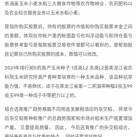
务涵盖玉米小麦水稻三大粮食作物等农作物种业，农药肥料以
及农业综合服务业务以玉米水稻小麦。
是指你购买股票后，持有的股票的市值和你购买股票本金之间
的差额，体现在你帐户里的帐面盈亏也叫浮动盈亏和持仓盈亏
股票参考盈亏是每款股票交易软件里都可以看到的，是帮助股
民记算自己所购买股票的成本，数值可以修改。
2021年排行前5的高产玉米种子 1龙高L2 龙高L2是黑龙江省农
科院玉米研究所高产育种室培育的一种玉米品种，该品种抗旱
能力强，不易倒伏，适于在黑龙江省第一二积温带种植2良玉99
良玉99是一种适于中等肥力以上的。
组合选育推广趋势根据不同用途发展相适应的杂交稻， 将是今
后杂交稻育种和推广的总趋势国家和市场对稻米生产既要增加
产量， 又要提高质量， 因此， 今后选育推广的杂交稻组合，
最好兼有高产与优质的特点， 同时还要求抗性好。