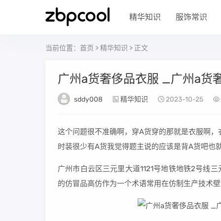
精华知识
服饰常识
当前位置：
首页
>
精华知识
> 正文
广州a货奢侈品衣服 _广州a货
sddy008
精华知识
2023-10-25
这个问题很不准确啊，穿A货穿的那就是衣服啊，
时装很少有A货我觉得题主说的应该是背A货吧也
广州市白云区三元里大道1121号地铁地铁2号线
的仿冒品高仿作为一个术语常用在仿制生产技术壁