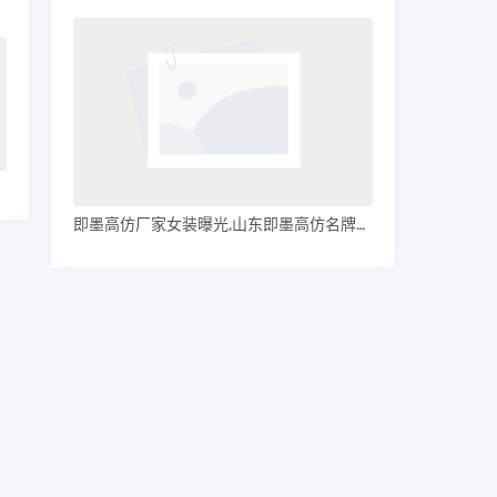
少钱
仿）
即墨高仿厂家女装曝光,山东即墨高仿名牌服装