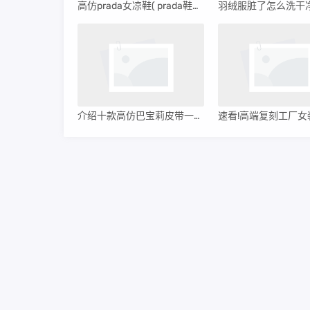
高仿prada女凉鞋( prada鞋子高仿和正品区别 )
介绍十款高仿巴宝莉皮带一比一(巴宝莉女士皮带尺寸)