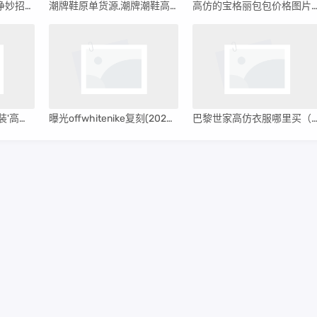
羽绒服脏了怎么洗干净妙招（羽绒服脏了怎么洗干净）
潮牌鞋原单货源,潮牌潮鞋高质量一手货源
高仿的宝格丽包包价格图片_高仿宝格丽手表多
速看!高端复刻工厂女装'高端复刻工厂女装品牌
曝光offwhitenike复刻(2023更新中)
巴黎世家高仿衣服哪里买（巴黎世家男土服装高