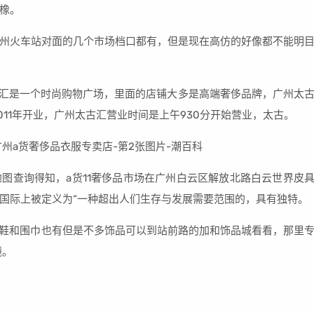
橡。
州火车站对面的几个市场档口都有，但是现在高仿的好像都不能明
太古汇是一个时尚购物广场，里面的店铺大多是高端奢侈品牌，广州太
2011年开业，广州太古汇营业时间是上午930分开始营业，太古。
图查询得知，a货11奢侈品市场在广州白云区解放北路白云世界皮
国际上被定义为“一种超出人们生存与发展需要范围的，具有独特。
，鞋和围巾也有但是不多饰品可以到站前路的加和饰品城看看，那里
镜。