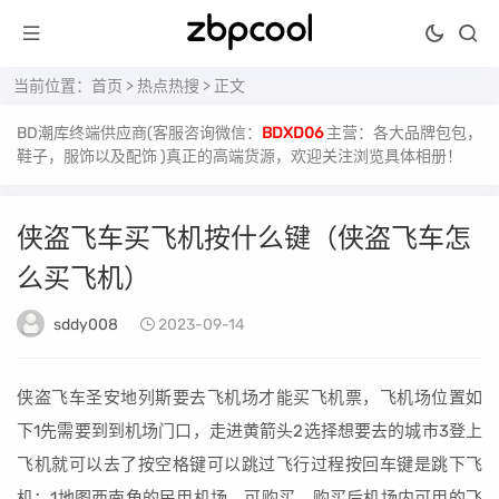
当前位置：
首页
>
热点热搜
> 正文
BD潮库终端供应商(客服咨询微信：
BDXD06
主营：各大品牌包包，
鞋子，服饰以及配饰 )真正的高端货源，欢迎关注浏览具体相册！
侠盗飞车买飞机按什么键（侠盗飞车怎
么买飞机）
sddy008
2023-09-14
侠盗飞车圣安地列斯要去飞机场才能买飞机票，飞机场位置如
下1先需要到到机场门口，走进黄箭头2选择想要去的城市3登上
飞机就可以去了按空格键可以跳过飞行过程按回车键是跳下飞
机；1地图西南角的民用机场，可购买，购买后机场内可用的飞