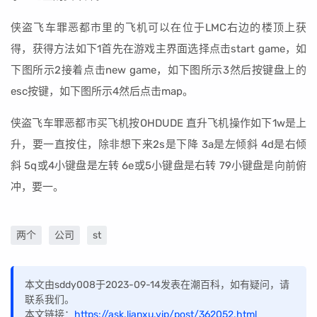
侠盗飞车罪恶都市里的飞机可以在位于LMC右边的楼顶上获
得，获得方法如下1首先在游戏主界面选择点击start game，如
下图所示2接着点击new game，如下图所示3然后按键盘上的
esc按键，如下图所示4然后点击map。
侠盗飞车罪恶都市买飞机按OHDUDE 直升飞机操作如下1w是上
升，要一直按住，除非想下来2s是下降 3a是左倾斜 4d是右倾
斜 5q或4小键盘是左转 6e或5小键盘是右转 79小键盘是向前俯
冲，要一。
两个
公司
st
本文由sddy008于2023-09-14发表在潮百科，如有疑问，请
联系我们。
本文链接：
https://ask.lianxu.vip/post/362052.html