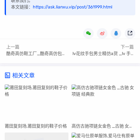
联系我们。
本文链接：
https://ask.lianxu.vip/post/361999.html
上一篇
下一篇
酷奇高仿鞋工厂_酷奇高仿包包多少钱
lv花纹手包男士精仿a货 _lv 手包 男
相关文章
莆田复刻场,莆田复刻的鞋子价格
高仿古驰项链女金色 _古驰 女项链 经典款