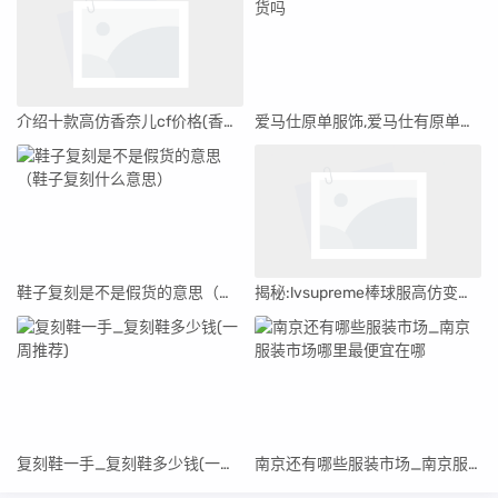
介绍十款高仿香奈儿cf价格(香奈儿woc系列官网价格)
爱马仕原单服饰,爱马仕有原单货吗
鞋子复刻是不是假货的意思（鞋子复刻什么意思）
揭秘:lvsupreme棒球服高仿变微商“海淘正品”
复刻鞋一手_复刻鞋多少钱(一周推荐)
南京还有哪些服装市场_南京服装市场哪里最便宜在哪