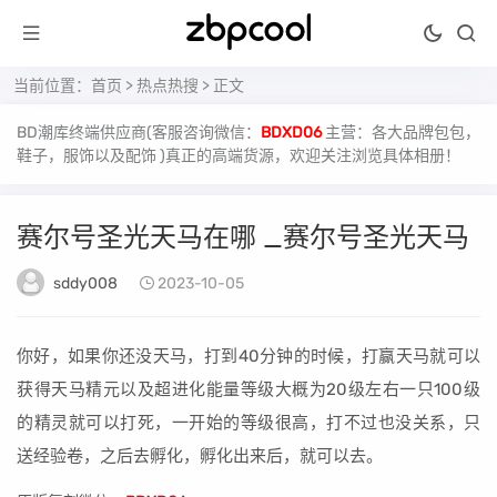
当前位置：
首页
>
热点热搜
> 正文
BD潮库终端供应商(客服咨询微信：
BDXD06
主营：各大品牌包包，
鞋子，服饰以及配饰 )真正的高端货源，欢迎关注浏览具体相册！
赛尔号圣光天马在哪 _赛尔号圣光天马
sddy008
2023-10-05
你好，如果你还没天马，打到40分钟的时候，打赢天马就可以
获得天马精元以及超进化能量等级大概为20级左右一只100级
的精灵就可以打死，一开始的等级很高，打不过也没关系，只
送经验卷，之后去孵化，孵化出来后，就可以去。