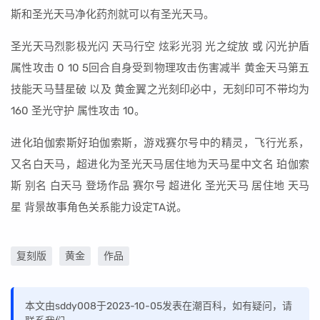
斯和圣光天马净化药剂就可以有圣光天马。
圣光天马烈影极光闪 天马行空 炫彩光羽 光之绽放 或 闪光护盾
属性攻击 0 10 5回合自身受到物理攻击伤害减半 黄金天马第五
技能天马彗星破 以及 黄金翼之光刻印必中，无刻印可不带均为
160 圣光守护 属性攻击 10。
进化珀伽索斯好珀伽索斯，游戏赛尔号中的精灵，飞行光系，
又名白天马，超进化为圣光天马居住地为天马星中文名 珀伽索
斯 别名 白天马 登场作品 赛尔号 超进化 圣光天马 居住地 天马
星 背景故事角色关系能力设定TA说。
复刻版
黄金
作品
本文由sddy008于2023-10-05发表在潮百科，如有疑问，请