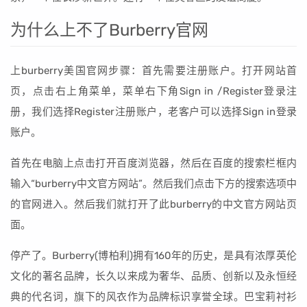
为什么上不了Burberry官网
上burberry美国官网步骤：首先需要注册账户。打开网站首
页，点击右上角菜单，菜单右下角Sign in /Register登录注
册，我们选择Register注册账户，老客户可以选择Sign in登录
账户。
首先在电脑上点击打开百度浏览器，然后在百度的搜索栏框内
输入“burberry中文官方网站”。然后我们点击下方的搜索选项中
的官网进入。然后我们就打开了此burberry的中文官方网站页
面。
停产了。Burberry(博柏利)拥有160年的历史，是具有浓厚英伦
文化的著名品牌，长久以来成为奢华、品质、创新以及永恒经
典的代名词，旗下的风衣作为品牌标识享誉全球。巴宝莉衬衫