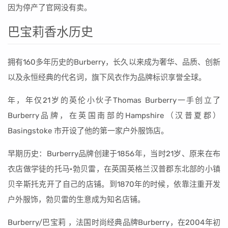
因为停产了官网没有卖。
巴宝莉香水历史
拥有160多年历史的Burberry，长久以来成为奢华、品质、创新
以及永恒经典的代名词，旗下风衣作为品牌标识享誉全球。
年，年仅21岁的英伦小伙子Thomas Burberry一手创立了
Burberry品牌，在英国南部的Hampshire（汉普夏郡）
Basingstoke 市开设了他的第一家户外服饰店。
早期历史：Burberry品牌创建于1856年，当时21岁、原来在布
衣店做学徒的托马·勃贝雷，在英国英格兰汉普郡东北部的小镇
贝辛斯托克开了自己的店铺。到1870年的时候，依靠注重开发
户外服饰，勃贝雷的生意成为知名店铺。
Burberry/巴宝莉 ，法国时尚经典品牌Burberry，在2004年初