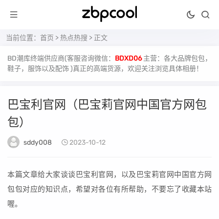
当前位置：
首页
>
热点热搜
> 正文
BD潮库终端供应商(客服咨询微信：
BDXD06
主营：各大品牌包包，
鞋子，服饰以及配饰 )真正的高端货源，欢迎关注浏览具体相册！
巴宝利官网（巴宝莉官网中国官方网包
包）
sddy008
2023-10-12
本篇文章给大家谈谈巴宝利官网，以及巴宝莉官网中国官方网
包包对应的知识点，希望对各位有所帮助，不要忘了收藏本站
喔。