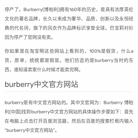
停产了。Burberry(博柏利)拥有160年的历史，是具有浓厚英伦
文化的著名品牌，长久以来成为奢华、品质、创新以及永恒经
典的代名词，旗下的风衣作为品牌标识享誉全球。巴宝莉衬衫
因为停产了官网没有卖。
你如果是在淘宝啊这些网站上看到的，100%是假货，什么a
货，原单，统统都是假冒。他们仿造的是burberry当时的东
西，谁知道卖家什么时候才能卖完啊。
burberry中文官方网站
burberry是有中文官方网站的。其中文官网为：Burberry 博柏
利(中国)找到burberry中文官方网站的具体操作步骤如下：首先
在电脑上点击打开百度浏览器，然后在百度的搜索栏框内输入
“burberry中文官方网站”。