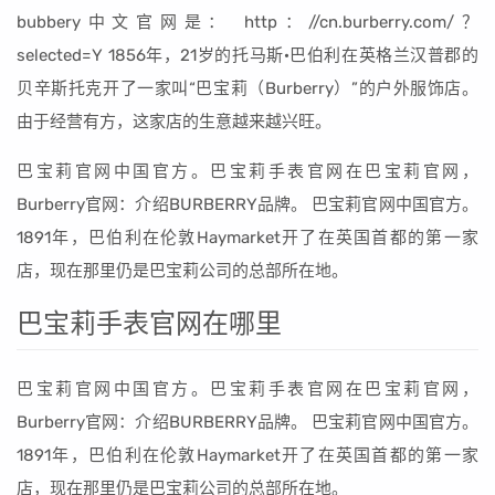
bubbery中文官网是： http：//cn.burberry.com/？
selected=Y 1856年，21岁的托马斯·巴伯利在英格兰汉普郡的
贝辛斯托克开了一家叫“巴宝莉（Burberry）”的户外服饰店。
由于经营有方，这家店的生意越来越兴旺。
巴宝莉官网中国官方。巴宝莉手表官网在巴宝莉官网，
Burberry官网：介绍BURBERRY品牌。 巴宝莉官网中国官方。
1891年，巴伯利在伦敦Haymarket开了在英国首都的第一家
店，现在那里仍是巴宝莉公司的总部所在地。
巴宝莉手表官网在哪里
巴宝莉官网中国官方。巴宝莉手表官网在巴宝莉官网，
Burberry官网：介绍BURBERRY品牌。 巴宝莉官网中国官方。
1891年，巴伯利在伦敦Haymarket开了在英国首都的第一家
店，现在那里仍是巴宝莉公司的总部所在地。