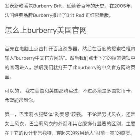
发表新款香氛Burberry Brit，延续着百年的历史。在2005年，
法国经典品牌Burberry推出了Brit Red 正红限量版。
怎么上burberry美国官网
首先在电脑上点击打开百度浏览器，然后在百度的搜索栏框内
输入“burberry中文官方网站”。然后我们点击下方的搜索选项中
的官网进入。然后我们就打开了此burberry的中文官方网站页
面。
可以的， 我在美国和英国都购买过，不过必须是多国货币卡。
希望能帮到你。
第一，巴宝莉衣服整体“韵美感”较强。 不论是男式风衣，还是
女士风衣，巴宝莉风衣的外观和其它服饰有显著的区别，主要
在于它的设计非常独特，穿起来的效果给人“眼前一亮”的感觉。