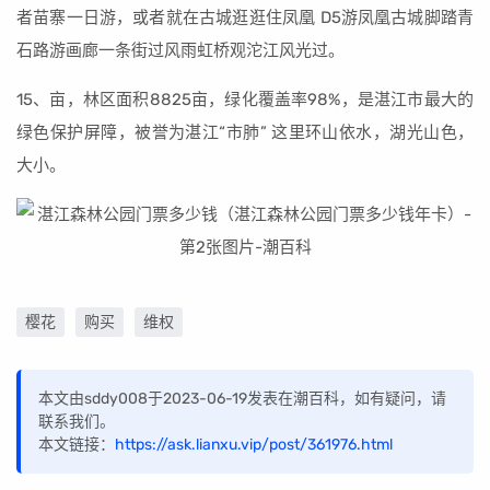
者苗寨一日游，或者就在古城逛逛住凤凰 D5游凤凰古城脚踏青
石路游画廊一条街过风雨虹桥观沱江风光过。
15、亩，林区面积8825亩，绿化覆盖率98%，是湛江市最大的
绿色保护屏障，被誉为湛江“市肺” 这里环山依水，湖光山色，
大小。
樱花
购买
维权
本文由sddy008于2023-06-19发表在潮百科，如有疑问，请
联系我们。
本文链接：
https://ask.lianxu.vip/post/361976.html