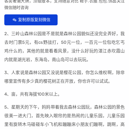
各类奢潮大牌，顶级版本，支持随意对比 鞋子.衣服.包包.饰品关注
微信随时咨询
复制原版复刻微信
2、三岭山森林公园是不是就是森林公园貌似还没完全弄好，我
去时门票5元，有cs野战打，50元一位，一百元一位包吃乞丐
鸡什么的，其他的就是看看风景，没什么好玩的湛江赤坎霞山
内就是湖光岩，东海岛，南山岛可以去玩玩。
3、人家说是森林公园又没说是樱花公园，你怎么维权啊，除非
哪里宣传有多少真的樱花树正在开放，你也许可以试试。
4、亩，共有海拔100米以上。
5、星期天的下午，妈妈带着我去森林公园玩，森林公园的景色
很美一进大门，首先映入眼帘的是热闹的儿童乐园，儿童乐园
里有旋转木马碰碰车小飞机和蹦蹦床小朋友们蹦啊，跳啊，高