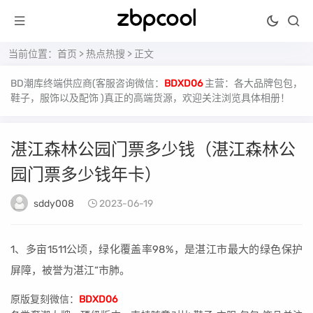
当前位置：
首页
>
热点热搜
> 正文
BD潮库终端供应商(客服咨询微信：
BDXD06
主营：各大品牌包包，
鞋子，服饰以及配饰 )真正的高端货源，欢迎关注浏览具体相册！
湛江森林公园门票多少钱（湛江森林公
园门票多少钱年卡）
sddy008
2023-06-19
1、多亩1511公顷，绿化覆盖率98%，是湛江市最大的绿色保护
屏障，被誉为湛江“市肺。
原版复刻微信：
BDXD06