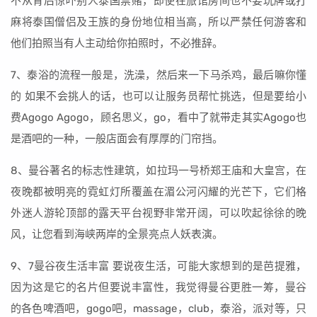
不从背后惊吓别人泰国禁赌，即使在旅馆房间也不要玩牌或打
麻将泰国僧侣及王族的身份地位相当高，所以严禁任何游客和
他们拍照当有人主动给你拍照时，不必推辞。
7、泰浴的流程一般是，洗澡，然后来一下马杀鸡，最后嘛你懂
的 如果不会挑人的话，也可以让服务员帮忙挑选，但是要给小
费Agogo Agogo，顾名思义，go，看中了就带走其实Agogo也
是酒吧的一种，一般店面会有厚厚的门帘挡。
8、曼谷著名的标志性建筑，如拉玛一号桥郑王庙和大皇宫，在
夜晚都被明亮的霓虹灯所覆盖在湄公河闪耀的光芒下，它们格
外迷人游轮顶部的露天平台视野非常开阔，可以吹起徐徐的晚
风，让您看到海峡两岸的全景亮点人妖表演。
9、7曼谷夜生活丰富 要说夜生活，可能大家想到的是芭提雅，
因为这是它的名片但要说丰富性，我觉得曼谷更胜一筹，曼谷
的各色啤酒吧，gogo吧，massage，club，泰浴，派对等，只