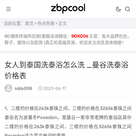
当前位置：
首页
>
热点热搜
> 正文
BD潮库终端供应商(客服咨询微信：
BDXD06
主营：各大品牌包包，
鞋子，服饰以及配饰 )真正的高端货源，欢迎关注浏览具体相册！
女人到泰国洗泰浴怎么洗 _曼谷洗泰浴
价格表
sddy008
2023-06-17
1、二楼的价格在263k泰铢之间，三楼的价格在3265k泰铢之间
泰浴名为波塞冬Poseidon，是曼谷一家非常老牌的泰浴店其中
二楼的价格在263k泰铢之间，三楼的价格在3265k泰铢之间
Poseidon这个英文单词的意思。