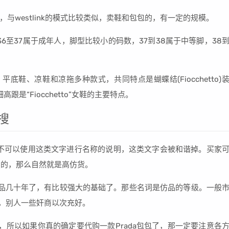
与westlink的模式比较类似，卖鞋和包包的，有一定的规模。
鞋子36至37属于成年人，脚型比较小的码数，37到38属于中等脚，38
。
高跟鞋、平底鞋、凉鞋和凉拖多种款式，共同特点是蝴蝶结(Fiocchetto)
是“Fiocchetto”女鞋的主要特点。
搜
不可以使用这类文字进行名称的说明，这类文字会被和谐掉。买家
别的，那么自然就是高仿货。
品几十年了，有比较强大的基础了。那些名词是仿品的等级。一般
别，别人一些奸商以次充好。
，所以如果你真的确定要代购一款Prada包包了，那一定要注意各