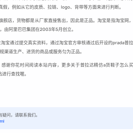
其真假，例如从它的皮质、拉链、logo、背带等方面来进行判断。
旗舰店，货物都是从厂家直接售出，因此是正品。淘宝是指淘宝网
由阿里巴巴集团在2003年5月创立。
在淘宝通过提交真实资料，通过淘宝官方审核通过后开设的prada普
规渠道生产、进货的商品或服务匀为正品。
，感谢你花时间阅读本站内容，更多关于普拉达精仿a货鞋子怎么
站进行查找喔。
，如有疑问，请联系我们。
tml