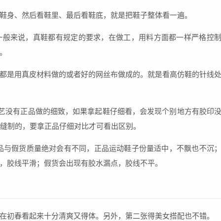
鞋身、然后看鞋里、最后看鞋底，就是把鞋子整体看一遍。
一般来说，真鞋都有规定的要求，在做工，用料方面都一样严格控
。
都是用真皮材料做的或者好的网丝布做成的。就是看高仿鞋的针线
艺没有正品做的细致，如果拿起鞋仔细看，会发现个别地方有胶印
着缝制的，要拿正品仔细对比才可看出区别。
品与假货质量绝对会有不同，正品运动鞋子份量适中，不飘也不沉
，胶线平滑；假货会出现有胶水漏点，胶线不平。
在初春看起来十分清爽又得体。另外，第二张得美女搭配也不错。