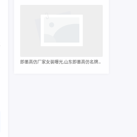
，
拉
即墨高仿厂家女装曝光,山东即墨高仿名牌服装
买