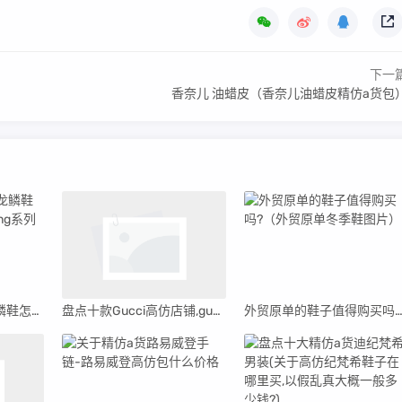
下一
香奈儿 油蜡皮（香奈儿油蜡皮精仿a货包
【热荐】高仿斐乐龙鳞鞋怎么清洗 _斐乐training系列
盘点十款Gucci高仿店铺,gucci高仿在哪买
外贸原单的鞋子值得购买吗?（外贸原单冬季鞋图