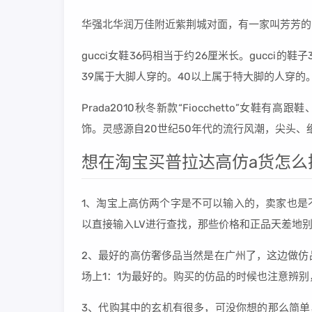
华强北华润万佳附近紫荆城对面，有一家叫芳芳的，
gucci女鞋36码相当于约26厘米长。gucci的
39属于大脚人穿的。40以上属于特大脚的人穿的
Prada2010秋冬新款“Fiocchetto”女鞋有
饰。灵感源自20世纪50年代的流行风潮，尖头、细高跟
想在淘宝买普拉达高仿a货怎么
1、淘宝上高仿两个字是不可以输入的，卖家也是
以直接输入LV进行查找，那些价格和正品天差地
2、最好的高仿奢侈品当然是在广州了，这边做仿
场上1：1为最好的。购买的仿品的时候也注意辨
3、代购其中的玄机有很多，可没你想的那么简单