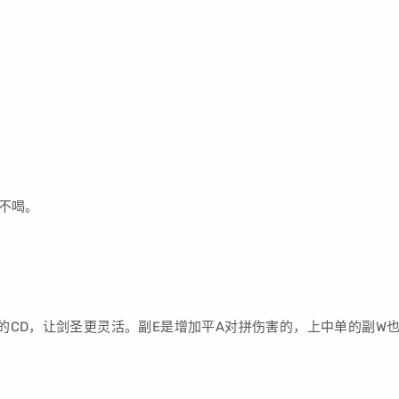
不喝。
。
CD，让剑圣更灵活。副E是增加平A对拼伤害的，上中单的副W