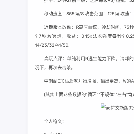
护甲：24(+2/前三级，之后每级+3) 魔抗：32(
移动速度：355码/S 攻击范围：125码 攻速：0.68
近期版本改动：R高原血统，冷却时间，75秒 ? 
? 7秒;W冥想，收益：0.15x法术强度每秒? 0.2
14/23/32/41/50。
高玩点评：单纯利用R逃生能力下降，冷却的提
况下，再次去击杀。
中期副E加满后就开始增强，输出更高，W的AP加
(其实上面这些数据的“循环”“不规律”“左右”肯
个人符文：