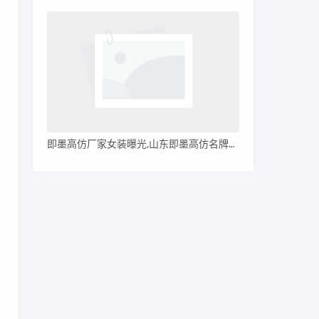
即墨高仿厂家女装曝光,山东即墨高仿名牌服装
。