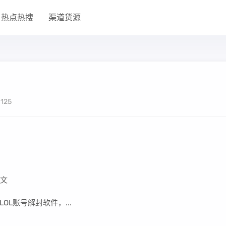
热点热搜
渠道货源
125
中文
L账号解封软件，...