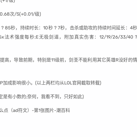
+1/级)
次/S(+0.01/级)
85秒，持续时长：10秒 ? 7秒，击杀或助攻的持续时间延长：4
5x法术强度每秒;E无极剑道，附加真实伤害：12/19/26/33/40 
高，导致前期，特别是11级前，剑圣不能利用其它英雄R没好的
成影响很小。(以上两栏均从LOL官网截取转载)
定是有小数的;奈何，我看不到，只好如此)