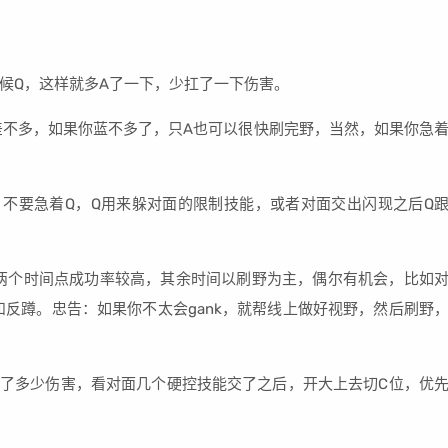
候Q，这样就多A了一下，少扛了一下伤害。
不多，如果你蓝不多了，只A也可以很快刷完野，当然，如果你急
，不要急着Q，Q用来躲对面的限制技能，或者对面交出闪现之后Q
这两个时间点成功率较高，其余时间以刷野为主，偶尔有机会，比如
和反蹲。忠告：如果你不太会gank，就帮线上做好视野，然后刷野
了多少伤害，看对面几个硬控技能交了之后，开大上去切C位，优