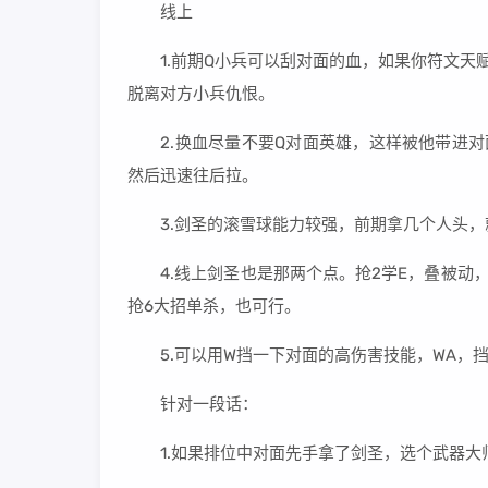
线上
1.前期Q小兵可以刮对面的血，如果你符文天赋
脱离对方小兵仇恨。
2.换血尽量不要Q对面英雄，这样被他带进对
然后迅速往后拉。
3.剑圣的滚雪球能力较强，前期拿几个人头，
4.线上剑圣也是那两个点。抢2学E，叠被动，
抢6大招单杀，也可行。
5.可以用W挡一下对面的高伤害技能，WA，
针对一段话：
1.如果排位中对面先手拿了剑圣，选个武器大