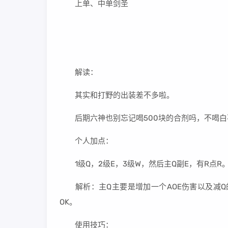
上单、中单剑圣
解读：
其实和打野的出装差不多啦。
后期六神也别忘记喝500块的合剂吗，不喝白
个人加点：
1级Q，2级E，3级W，然后主Q副E，有R点R
解析：主Q主要是增加一个AOE伤害以及减Q的
OK。
使用技巧：