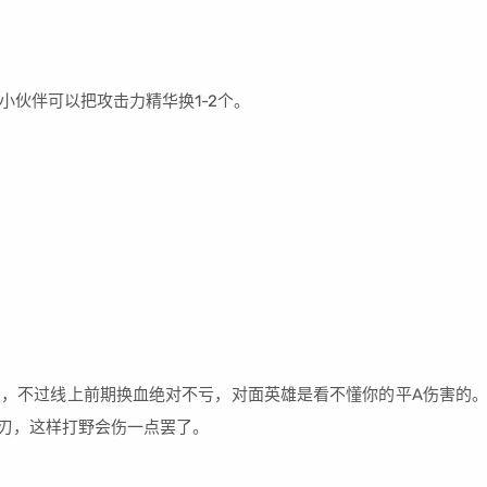
伙伴可以把攻击力精华换1-2个。
不过线上前期换血绝对不亏，对面英雄是看不懂你的平A伤害的
双刃，这样打野会伤一点罢了。