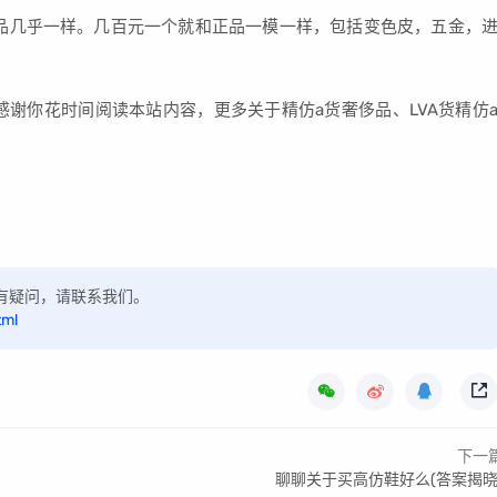
，和真品几乎一样。几百元一个就和正品一模一样，包括变色皮，五金，
感谢你花时间阅读本站内容，更多关于精仿a货奢侈品、LVA货精仿
，如有疑问，请联系我们。
tml
下一
聊聊关于买高仿鞋好么(答案揭晓