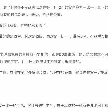
。淘宝上很多不良商家以次充好，1，2百的货也称为一比一。真正
所有的包包都是1：1等级，价格也公道。
V香奈儿都有，代购的水太深了。
最好的是原单、其次是原版、再次是一比一 、最后是A，不品质架
要注意免费的直接就不要相信，都是DG拿来练手的，结果根本不
领域的专家，并且还可以申请中检鉴定，很靠谱的。
广州，衣服在金宝外贸服装城，包包在桂花岗。建议你做货一定把
完全按一比一的工艺、尺寸等进行生产，属于高仿的一种就是说比例上