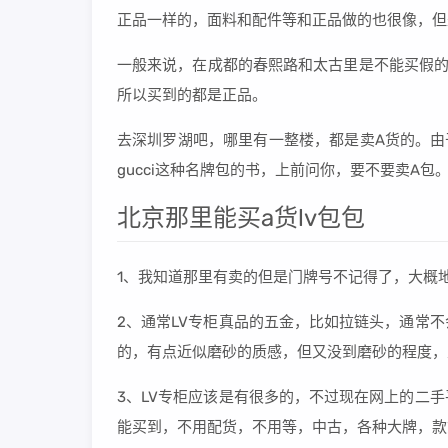
正品一样的，面料和配件等和正品做的也很像，但
一般来说，在成都的春熙路和太古里是不能买假的
所以买到的都是正品。
去深圳罗湖吧，哪里有一整楼，都是卖A货的。由
gucci这种名牌包的书，上前问你，要不要卖A包
北京那里能买a货lv包包
1、我知道那里有卖的但是门牌号不记得了，大概
2、通常LV专柜真品的五金，比如拉链头，通常
的，有点近似磨砂的质感，但又没到磨砂的程度，
3、LV专柜应该是有很多的，不过现在网上的二
能买到，不用配货，不用等，中古，各种大牌，款