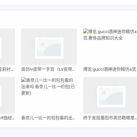
介绍十款高仿穿的巴宝莉衬衫(穿的巴宝莉衬衫掉色)
高仿lv皮带一手货（LV皮带高仿批发价格）
博览:gucci酒
gucci黑色上衣 _guccit恤经典黑色
香奈儿一比一的包包看的出来吗 香奈儿一比一的包(已更新)
终于发现莆田市高仿鞋哪里买的到, 推荐5个购买渠道(2023/3/2