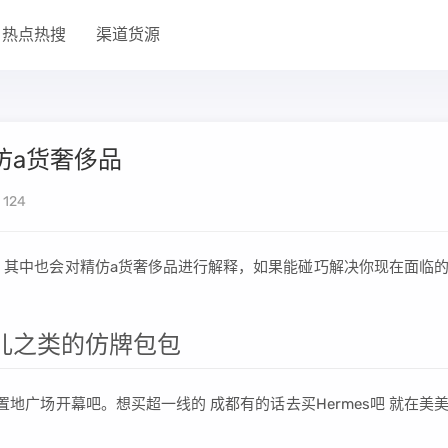
热点热搜
渠道货源
仿a货奢侈品
124
识，其中也会对精仿a货奢侈品进行解释，如果能碰巧解决你现在面临
奈儿之类的仿牌包包
恒置地广场开幕吧。想买超一线的 成都有的话去买Hermes吧 就在美