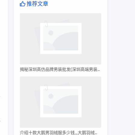
推荐文章
，
，
揭秘深圳高仿品牌男装批发(深圳高端男装批发)
暗
就
介绍十款大鹅男羽绒服多少钱_大鹅羽绒服多少钱?