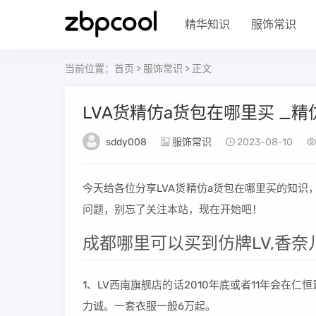
精华知识
服饰常识
当前位置：
首页
>
服饰常识
> 正文
LVA货精仿a货包在哪里买 _精
sddy008
服饰常识
2023-08-10
今天给各位分享LVA货精仿a货包在哪里买的知
问题，别忘了关注本站，现在开始吧！
成都哪里可以买到仿牌LV,香
1、LV西南旗舰店的话2010年底或者11年会在仁
力诚。一套衣服一般6万起。