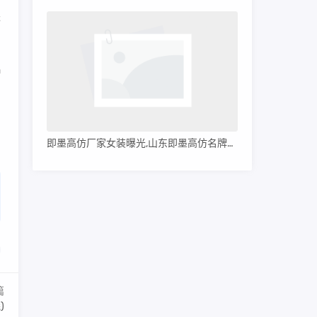
进
a
即墨高仿厂家女装曝光,山东即墨高仿名牌服装
篇
)