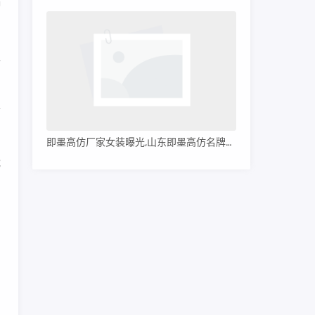
种
直
舒
即墨高仿厂家女装曝光,山东即墨高仿名牌服装
能
？