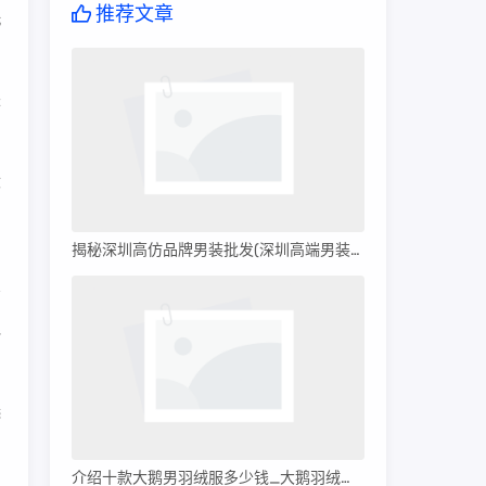
推荐文章
洗
来
没
揭秘深圳高仿品牌男装批发(深圳高端男装批发)
毛
选
介绍十款大鹅男羽绒服多少钱_大鹅羽绒服多少钱?