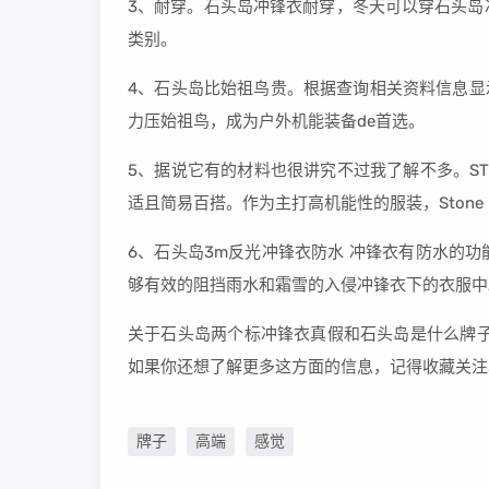
3、耐穿。石头岛冲锋衣耐穿，冬天可以穿石头岛
类别。
4、石头岛比始祖鸟贵。根据查询相关资料信息显示，石头
力压始祖鸟，成为户外机能装备de首选。
5、据说它有的材料也很讲究不过我了解不多。STO
适且简易百搭。作为主打高机能性的服装，Stone 
6、石头岛3m反光冲锋衣防水 冲锋衣有防水的
够有效的阻挡雨水和霜雪的入侵冲锋衣下的衣服中
关于石头岛两个标冲锋衣真假和石头岛是什么牌子
如果你还想了解更多这方面的信息，记得收藏关注
牌子
高端
感觉