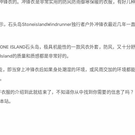
冲锋衣的。冲锋衣是非常实用的防风防雨御寒保暖的衣服，有好几
岛StoneislandWindrunner独行者户外冲锋衣最近几年一
NE ISLAND石头岛，极具机能性的一款风衣外套，防风，又十分
Island的质量和质感都是非常好的。
功能，即当穿上冲锋衣后如果身处潮湿的环境，或风雨交加的环境都
。
衣服的介绍到此就结束了，不知道你从中找到你需要的信息了吗 
本站。