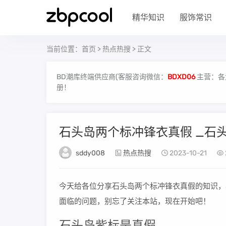
精华知识
服饰常识
当前位置：
首页
>
热点热搜
> 正文
BD潮库终端供应商(客服咨询微信：
BDXD06
主营：各
册！
石头岛两个标冲锋衣真假 _石
sddy008
热点热搜
2023-10-21
今天给各位分享石头岛两个标冲锋衣真假的知识，
面临的问题，别忘了关注本站，现在开始吧！
石头岛紫标是真假