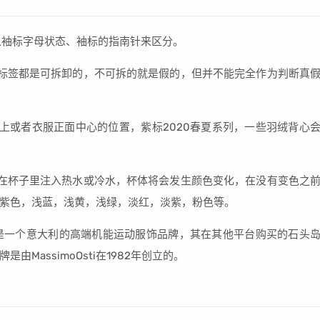
假，可从袖标字母状态、袖标的指南针来区分。
标签都是可拆卸的，不可拆的就是假的，但并不能完全作为判断真
上或者衣服正面中心的位置，紫标2020春夏系列，一些羽绒背心
在杯子里注入热水或冷水，杯体将会发生颜色变化，在没有变色之
紫色，浅蓝，浅黄，浅绿，淡红，淡紫，粉色等。
该品牌是一个意大利的高端机能运动服饰品牌，其在其他平台购买的石头
MassimoOsti在1982年创立的。