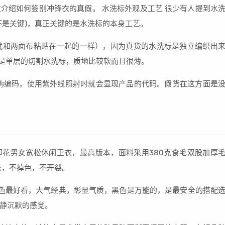
介绍如何鉴别冲锋衣的真假。 水洗标外观及工艺 很少有人提到水
不是关键)，真正关键的是水洗标的本身工艺。
就和两面布粘贴在一起的一样），因为真货的水洗标是独立编织出
就是单层的切割水洗标，质地比较软而且很薄。
伪编码，使用紫外线照射时就会显现产品的代码。假货在这方面是
logo印花男女宽松休闲卫衣，最高版本，面料采用380克食毛双股加厚
花，不掉色，不开裂。
色最好看，大气经典，彰显气质，黑色是万能的，是最安全的搭配
静沉默的感觉。