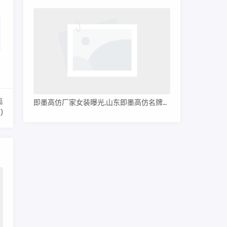
篇
即墨高仿厂家女装曝光,山东即墨高仿名牌服装
)