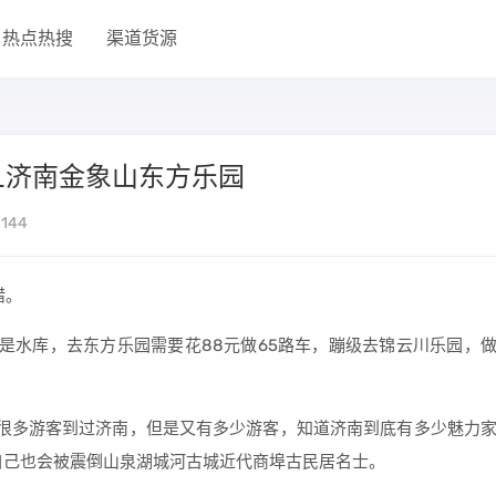
热点热搜
渠道货源
_济南金象山东方乐园
144
错。
是水库，去东方乐园需要花88元做65路车，蹦级去锦云川乐园，
。
很多游客到过济南，但是又有多少游客，知道济南到底有多少魅力
自己也会被震倒山泉湖城河古城近代商埠古民居名士。