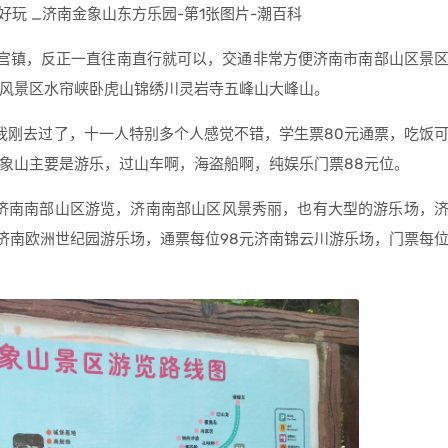
宫镇，反正一直往南直行就可以，交通非常方便济南市南部山区景
风景区水帘峡卧虎山锦绣川灵岩寺五峰山大峰山。
我刚去过了，十一人特别多个人感觉不错，学生票80元通票，吃饭
象山主要是游乐，过山车啊，海盗船啊，纯娱乐门票88元位。
路去济南南部山区游览，济南南部山区风景秀丽，也有大型的游乐场，
元济南欧洲世纪园游乐场，通票每位98元济南锦云川游乐场，门票每