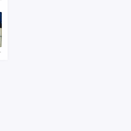
）
小商品批发市场哪个最大
:
ZBPcool