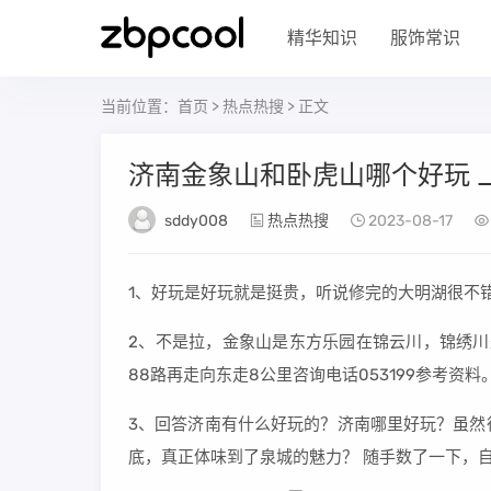
精华知识
服饰常识
当前位置：
首页
>
热点热搜
> 正文
济南金象山和卧虎山哪个好玩 
sddy008
热点热搜
2023-08-17
1、好玩是好玩就是挺贵，听说修完的大明湖很不
2、不是拉，金象山是东方乐园在锦云川，锦绣川
88路再走向东走8公里咨询电话053199参考资料
3、回答济南有什么好玩的？济南哪里好玩？虽然
底，真正体味到了泉城的魅力？ 随手数了一下，