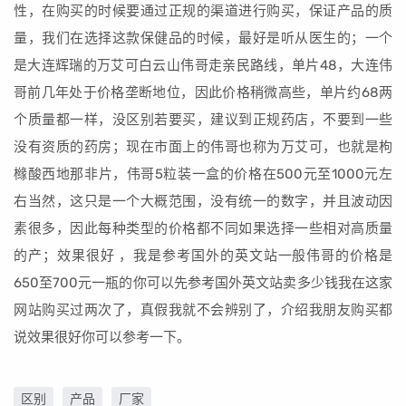
性，在购买的时候要通过正规的渠道进行购买，保证产品的质
量，我们在选择这款保健品的时候，最好是听从医生的；一个
是大连辉瑞的万艾可白云山伟哥走亲民路线，单片48，大连伟
哥前几年处于价格垄断地位，因此价格稍微高些，单片约68两
个质量都一样，没区别若要买，建议到正规药店，不要到一些
没有资质的药房；现在市面上的伟哥也称为万艾可，也就是枸
橼酸西地那非片，伟哥5粒装一盒的价格在500元至1000元左
右当然，这只是一个大概范围，没有统一的数字，并且波动因
素很多，因此每种类型的价格都不同如果选择一些相对高质量
的产；效果很好 ，我是参考国外的英文站一般伟哥的价格是
650至700元一瓶的你可以先参考国外英文站卖多少钱我在这家
网站购买过两次了，真假我就不会辨别了，介绍我朋友购买都
说效果很好你可以参考一下。
区别
产品
厂家