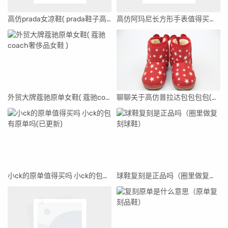
高仿prada女凉鞋( prada鞋子高仿和正品区别 )
高仿阿玛尼长方形手表值得买吗（高仿阿玛尼长方形手表）
外贸大牌蔻驰原单女鞋( 蔻驰coach奢侈品女鞋 )
聊聊关于高仿普拉达包包包包(答案揭晓)
小ck的原单值得买吗 小ck的包有原单吗(已更新)
球鞋复刻是正品吗（圈里做复刻球鞋）