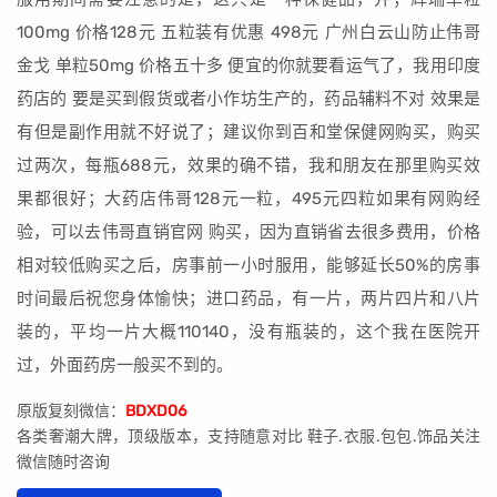
100mg 价格128元 五粒装有优惠 498元 广州白云山防止伟哥
金戈 单粒50mg 价格五十多 便宜的你就要看运气了，我用印度
药店的 要是买到假货或者小作坊生产的，药品辅料不对 效果是
有但是副作用就不好说了；建议你到百和堂保健网购买，购买
过两次，每瓶688元，效果的确不错，我和朋友在那里购买效
果都很好；大药店伟哥128元一粒，495元四粒如果有网购经
验，可以去伟哥直销官网 购买，因为直销省去很多费用，价格
相对较低购买之后，房事前一小时服用，能够延长50%的房事
时间最后祝您身体愉快；进口药品，有一片，两片四片和八片
装的，平均一片大概110140，没有瓶装的，这个我在医院开
过，外面药房一般买不到的。
原版复刻微信：
BDXD06
各类奢潮大牌，顶级版本，支持随意对比 鞋子.衣服.包包.饰品关注
微信随时咨询