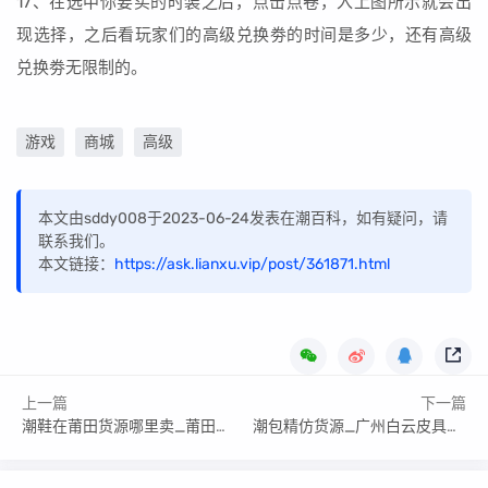
17、在选中你要买的时装之后，点击点卷，入上图所示就会出
现选择，之后看玩家们的高级兑换劵的时间是多少，还有高级
兑换劵无限制的。
游戏
商城
高级
本文由sddy008于2023-06-24发表在潮百科，如有疑问，请
联系我们。
本文链接：
https://ask.lianxu.vip/post/361871.html
上一篇
下一篇
潮鞋在莆田货源哪里卖_莆田鞋安福市场1084号档口
潮包精仿货源_广州白云皮具城682档口