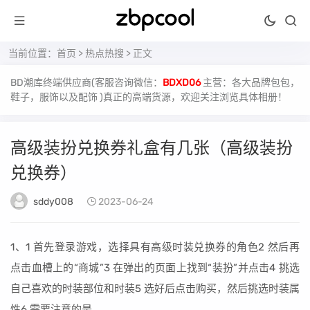
当前位置：
首页
>
热点热搜
> 正文
BD潮库终端供应商(客服咨询微信：
BDXD06
主营：各大品牌包包，
鞋子，服饰以及配饰 )真正的高端货源，欢迎关注浏览具体相册！
高级装扮兑换券礼盒有几张（高级装扮
兑换券）
sddy008
2023-06-24
1、1 首先登录游戏，选择具有高级时装兑换券的角色2 然后再
点击血槽上的“商城”3 在弹出的页面上找到“装扮”并点击4 挑选
自己喜欢的时装部位和时装5 选好后点击购买，然后挑选时装属
性6 需要注意的是。