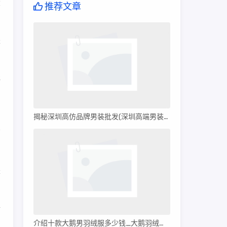
大
推荐文章
是
洋
揭秘深圳高仿品牌男装批发(深圳高端男装批发)
是
后
介绍十款大鹅男羽绒服多少钱_大鹅羽绒服多少钱?