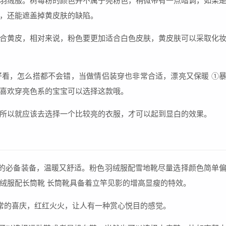
羽绒服。树莓粉的颜色并不属于亮粉色，稍微带有一点暗调，如果
，还能遮盖掉黄皮肤的缺陷。
合黄皮，相对来说，粉色要更加适合白色皮肤，黄皮肤可以采取化
看，怎么搭都不会错，当做情侣装穿也非常合适，漂亮又保暖 ①
喜欢穿亮色系的宝宝可以选择这款哦。
所以就应该去选择一个比较亮的衣服，才可以起到显白的效果。
生的必备装备，温暖又舒适。粉色羽绒服配雪地靴尽量选择颜色简单
绒服配长筒靴 长筒靴具备着立竿见影的增高显瘦的特效。
常的喜庆，红红火火，让人有一种赏心悦目的感觉。