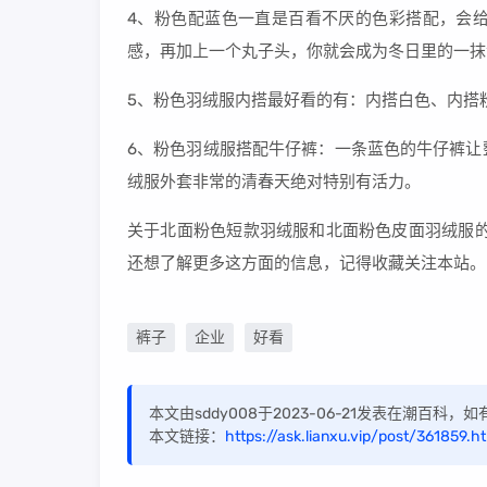
4、粉色配蓝色一直是百看不厌的色彩搭配，会
感，再加上一个丸子头，你就会成为冬日里的一抹
5、粉色羽绒服内搭最好看的有：内搭白色、内搭
6、粉色羽绒服搭配牛仔裤：一条蓝色的牛仔裤让
绒服外套非常的清春天绝对特别有活力。
关于北面粉色短款羽绒服和北面粉色皮面羽绒服的
还想了解更多这方面的信息，记得收藏关注本站。
裤子
企业
好看
本文由sddy008于2023-06-21发表在潮百科
本文链接：
https://ask.lianxu.vip/post/361859.h