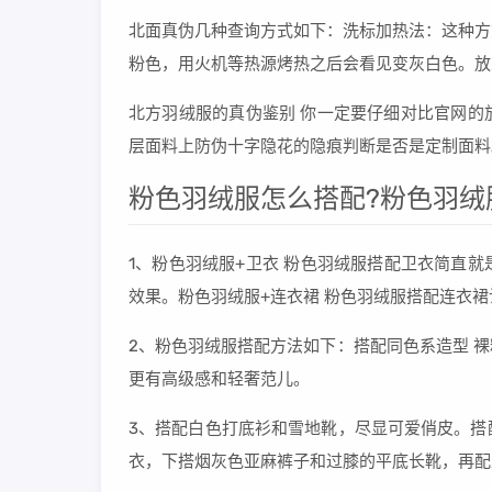
北面真伪几种查询方式如下：洗标加热法：这种方
粉色，用火机等热源烤热之后会看见变灰白色。放
北方羽绒服的真伪鉴别 你一定要仔细对比官网的
层面料上防伪十字隐花的隐痕判断是否是定制面料
粉色羽绒服怎么搭配?粉色羽绒
1、粉色羽绒服+卫衣 粉色羽绒服搭配卫衣简直
效果。粉色羽绒服+连衣裙 粉色羽绒服搭配连衣
2、粉色羽绒服搭配方法如下：搭配同色系造型 
更有高级感和轻奢范儿。
3、搭配白色打底衫和雪地靴，尽显可爱俏皮。搭
衣，下搭烟灰色亚麻裤子和过膝的平底长靴，再配