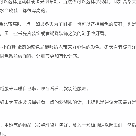
可以选择运动鞋或者是帆布鞋，当然也可以选择小皮鞋。比如高帮
水台皮鞋，都很漂亮的。
会比较亮眼一点。如果冬天为了耐脏，也可以选择黑色的皮鞋，也
，买一些带亮片装饰或者蝴蝶装饰之类的鞋子也好看。
裤+小白鞋 嫩嫩的粉色是能够给人带来好心情的颜色，冬天看着暖洋
同色系丝绒面料，让细节更加有设计感。
绒服来温暖自己啦，现在看看几款羽绒服吧。
如果大家想要选择好看一点的羽绒服的话，小编也是建议大家最好
。用透气的物品（如整理袋）包好，放入一粒樟脑球以防虫蛀，然
压。