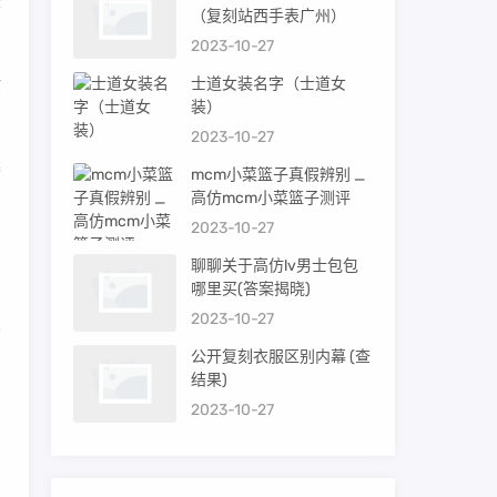
是
（复刻站西手表广州）
2023-10-27
妆
士道女装名字（士道女
装）
2023-10-27
暴
mcm小菜篮子真假辨别 _
高仿mcm小菜篮子测评
2023-10-27
聊聊关于高仿lv男士包包
哪里买(答案揭晓)
2023-10-27
公开复刻衣服区别内幕 (查
偏
结果)
2023-10-27