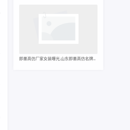
还
字
广
即墨高仿厂家女装曝光,山东即墨高仿名牌服装
在
是