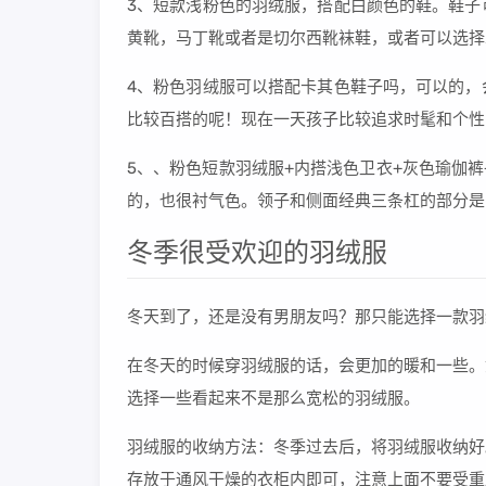
3、短款浅粉色的羽绒服，搭配白颜色的鞋。鞋子
黄靴，马丁靴或者是切尔西靴袜鞋，或者可以选择
4、粉色羽绒服可以搭配卡其色鞋子吗，可以的，
比较百搭的呢！现在一天孩子比较追求时髦和个性
5、、粉色短款羽绒服+内搭浅色卫衣+灰色瑜伽
的，也很衬气色。领子和侧面经典三条杠的部分是
冬季很受欢迎的羽绒服
冬天到了，还是没有男朋友吗？那只能选择一款羽
在冬天的时候穿羽绒服的话，会更加的暖和一些。
选择一些看起来不是那么宽松的羽绒服。
羽绒服的收纳方法：冬季过去后，将羽绒服收纳好
存放于通风干燥的衣柜内即可，注意上面不要受重