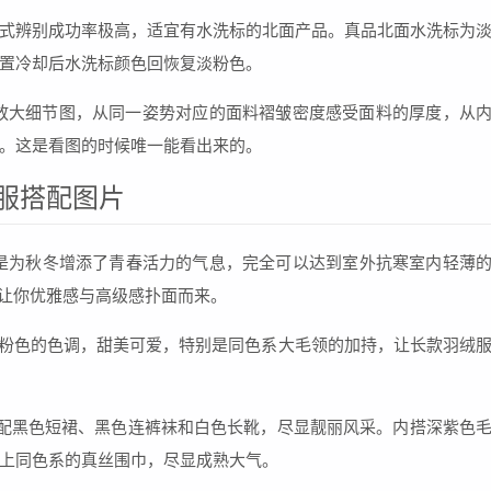
式辨别成功率极高，适宜有水洗标的北面产品。真品北面水洗标为
置冷却后水洗标颜色回恢复淡粉色。
放大细节图，从同一姿势对应的面料褶皱密度感受面料的厚度，从
。这是看图的时候唯一能看出来的。
服搭配图片
就是为秋冬增添了青春活力的气息，完全可以达到室外抗寒室内轻薄
裙让你优雅感与高级感扑面而来。
裸粉色的色调，甜美可爱，特别是同色系大毛领的加持，让长款羽绒
配黑色短裙、黑色连裤袜和白色长靴，尽显靓丽风采。内搭深紫色
上同色系的真丝围巾，尽显成熟大气。