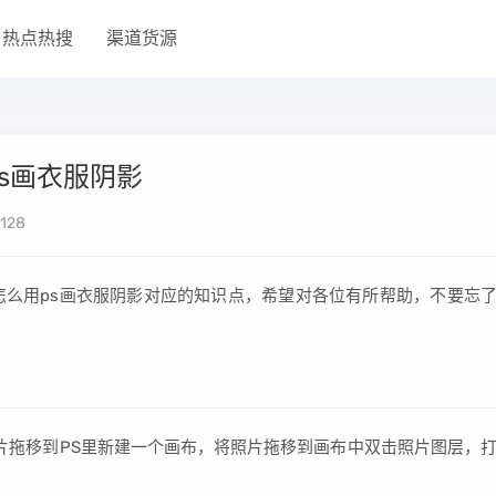
热点热搜
渠道货源
ps画衣服阴影
128
怎么用ps画衣服阴影对应的知识点，希望对各位有所帮助，不要忘
照片拖移到PS里新建一个画布，将照片拖移到画布中双击照片图层，