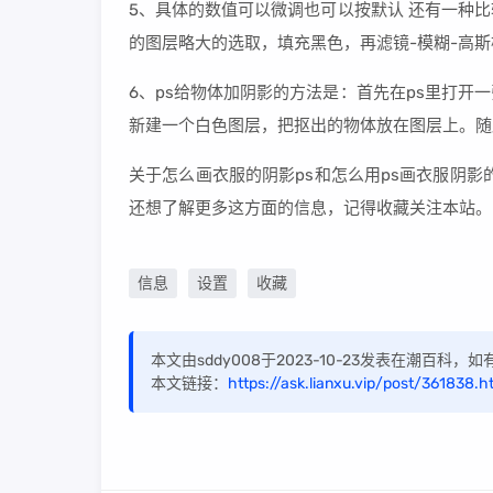
5、具体的数值可以微调也可以按默认 还有一种
的图层略大的选取，填充黑色，再滤镜-模糊-高斯
6、ps给物体加阴影的方法是：首先在ps里打
新建一个白色图层，把抠出的物体放在图层上。随
关于怎么画衣服的阴影ps和怎么用ps画衣服阴
还想了解更多这方面的信息，记得收藏关注本站。
信息
设置
收藏
本文由sddy008于2023-10-23发表在潮百科
本文链接：
https://ask.lianxu.vip/post/361838.h