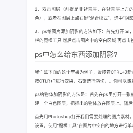
2、双击图层（前提是非背景层，在背景层上方
色），或者在图层上点右键“混合模式”，选中“阴
3、ps给图片添加阴影的方法如下：首先打开ps，再
栏的魔棒工具 然后点击图片中的空白区域 再点击
ps中怎么给东西添加阴影?
我们拿下面的这个苹果为例子，紧接着CTRL+
按CTLR+T进行变换，右键选择斜切，。你可以
ps给物体加阴影的方法是：首先在ps里打开一
建一个白色图层，把抠出的物体放在图层上。随后
首先用Photoshop打开我们需要处理的图片素
设置。使用“魔棒工具”在图片中空白的地方进行