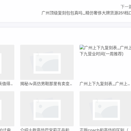
下一
广州顶级复刻包包真吗_精仿奢侈大牌货源251档
高仿阿玛尼长方形手表值得买吗（高仿阿玛尼长方形手表）
揭秘:lv高仿男鞋那里有卖变微商“海淘正品”
广州上下九复刻表_广州上下九营业时间(一周推荐)
32寸电视长宽多少_40寸电视长宽多少
介绍十款高仿巴宝莉正品和怎么分辨(如何看巴宝莉是不是正品)
正版coach和高仿的区别（高仿coach与真的区别）