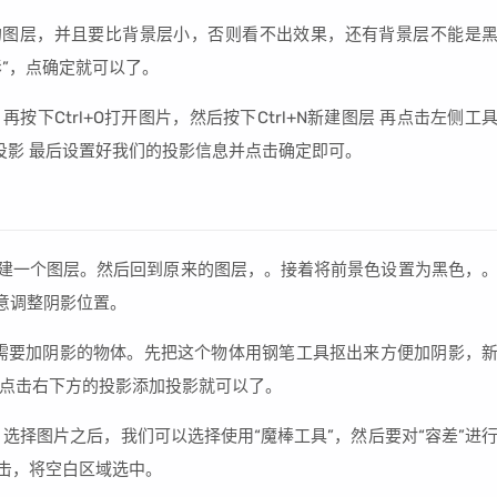
的图层，并且要比背景层小，否则看不出效果，还有背景层不能是
影”，点确定就可以了。
按下Ctrl+O打开图片，然后按下Ctrl+N新建图层 再点击左侧工
投影 最后设置好我们的投影信息并点击确定即可。
J新建一个图层。然后回到原来的图层，。接着将前景色设置为黑色，
随意调整阴影位置。
张需要加阴影的物体。先把这个物体用钢笔工具抠出来方便加阴影，
点击右下方的投影添加投影就可以了。
材。选择图片之后，我们可以选择使用“魔棒工具”，然后要对“容差”进
单击，将空白区域选中。