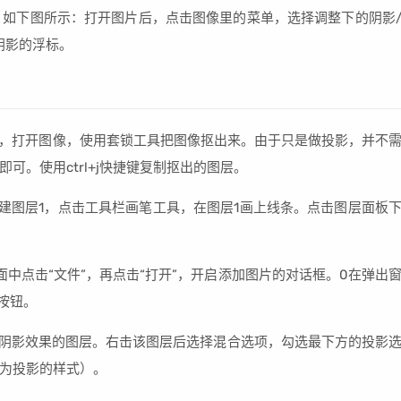
的图。如下图所示：打开图片后，点击图像里的菜单，选择调整下的阴影
阴影的浮标。
然后，打开图像，使用套锁工具把图像抠出来。由于只是做投影，并不
可。使用ctrl+j快捷键复制抠出的图层。
新建图层1，点击工具栏画笔工具，在图层1画上线条。点击图层面板
界面中点击“文件”，再点击“打开”，开启添加图片的对话框。0在弹出
按钮。
出阴影效果的图层。右击该图层后选择混合选项，勾选最下方的投影
为投影的样式）。