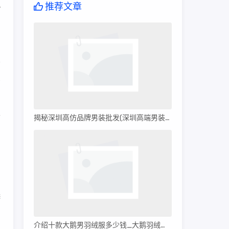
推荐文章
/
需
揭秘深圳高仿品牌男装批发(深圳高端男装批发)
下
窗
选
介绍十款大鹅男羽绒服多少钱_大鹅羽绒服多少钱?