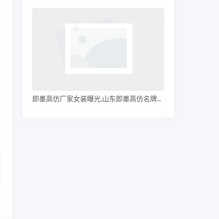
理
，
你
即墨高仿厂家女装曝光,山东即墨高仿名牌服装