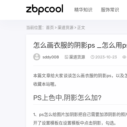
精华知识
服饰常识
当前位置：
首页
>
渠道货源
> 正文
怎么画衣服的阴影ps _怎么用
sddy008
渠道货源
2023-10-23
本篇文章给大家谈谈怎么画衣服的阴影ps，以及
收藏本站喔。
PS上色中,阴影怎么加?
1、ps怎么给图片加阴影把自己需要加添阴影的
开了设置模板在设置模板中点击阴影，勾选。