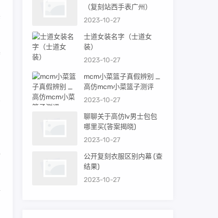
（复刻站西手表广州）
黑
2023-10-27
士道女装名字（士道女
装）
具
2023-10-27
mcm小菜篮子真假辨别 _
高仿mcm小菜篮子测评
2023-10-27
聊聊关于高仿lv男士包包
。
哪里买(答案揭晓)
2023-10-27
新
公开复刻衣服区别内幕 (查
结果)
2023-10-27
行