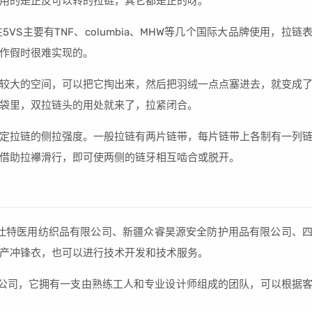
用的是正反可以转的拉链，其它都是正的呀。
在5VS主要有TNF、columbia、MHW等几个国际大品牌使用，拉链
作假时很难实现的。
较大的空间，可以把它掏出来，然后把羽绒一点点塞进去，就变成
袋里，双拉链头的用处就来了，拉紧闭合。
定拉链的侧拉强度。一般拉链有两片链带，每片链带上各制有一列
借助拉襻滑行，即可使两侧的链牙相互啮合或脱开。
仕特医用纺织品有限公司、新疆众睿昊源安全防护用品有限公司、
产冲锋衣，也可以进行技术开发和技术服务。
公司，它拥有一支由熟练工人和专业设计师组成的团队，可以根据