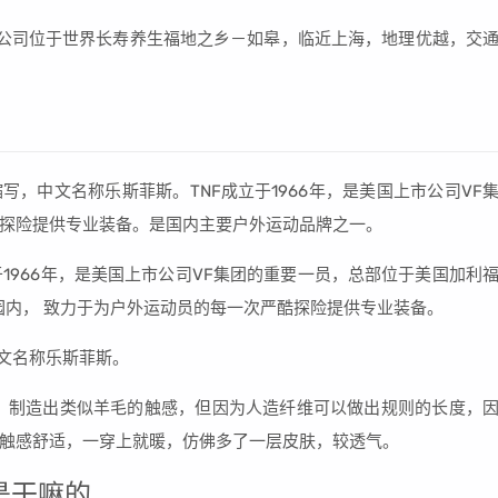
公司位于世界长寿养生福地之乡－如皋，临近上海，地理优越，交
？北面缩写，中文名称乐斯菲斯。TNF成立于1966年，是美国上市公司VF
探险提供专业装备。是国内主要户外运动品牌之一。
面成立于1966年，是美国上市公司VF集团的重要一员，总部位于美国加利
园内， 致力于为户外运动员的每一次严酷探险提供专业装备。
，中文名称乐斯菲斯。
，制造出类似羊毛的触感，但因为人造纤维可以做出规则的长度，
触感舒适，一穿上就暖，仿佛多了一层皮肤，较透气。
是干嘛的