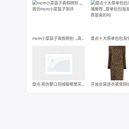
mcm小菜篮子真假辨别 _高仿mcm小菜篮子测评
盘点 高仿蒙口羽绒服哪里买 和 高仿蒙口羽绒服哪里买便宜