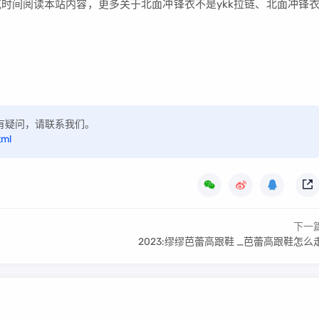
时间阅读本站内容，更多关于北面冲锋衣不是ykk拉链、北面冲锋
，如有疑问，请联系我们。
tml
下一
2023:缪缪芭蕾高跟鞋 _芭蕾高跟鞋怎么