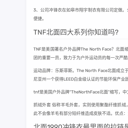
3、公司冲锋衣在如皋市翔宇制衣有限公司定做。
便捷。
TNF北面四大系列你知道吗?
TNF是美国著名户外品牌The North Face
团的重要一员，致力于为户外运动员的每一次严酷
运动品牌：乐斯菲斯。The North Face北
尼亚州一个获得LEED白金级认证的节能环保产业
tnf是美国户外品牌“TheNorthFace北面”缩写
抓绒外套 俗称羊毛外套，实则使用聚酯纤维抓绒
此不会像羊毛有部分短纤维造成皮肤不适。优点：
北面1990冲锋衣最里面的拉链