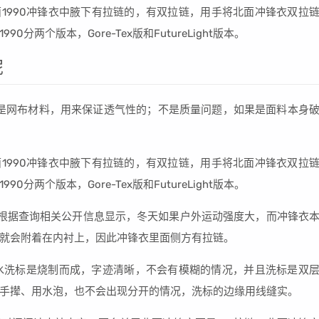
面1990冲锋衣中腋下有拉链的，有双拉链，用手将北面冲锋衣双拉
两个版本，Gore-Tex版和FutureLight版本。
呢
是网布材料，用来保证透气性的；不是质量问题，如果是面料本身
面1990冲锋衣中腋下有拉链的，有双拉链，用手将北面冲锋衣双拉
两个版本，Gore-Tex版和FutureLight版本。
根据查询相关公开信息显示，冬天如果户外运动强度大，而冲锋衣
就会附着在内衬上，因此冲锋衣里面侧方有拉链。
绒服水洗标是烧制而成，字迹清晰，不会有模糊的情况，并且洗标是双
手撵、用水泡，也不会出现分开的情况，洗标的边缘用线缝实。