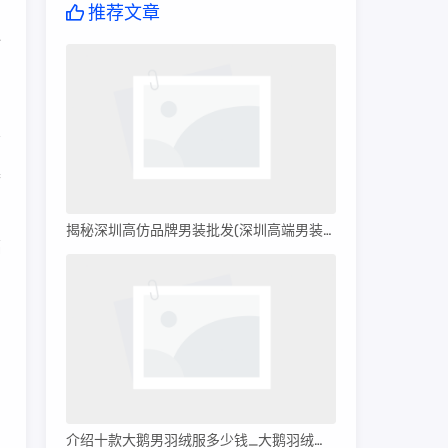
推荐文章
通
集
揭秘深圳高仿品牌男装批发(深圳高端男装批发)
福
因
介绍十款大鹅男羽绒服多少钱_大鹅羽绒服多少钱?