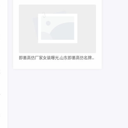
的
破
即墨高仿厂家女装曝光,山东即墨高仿名牌服装
链
或
长