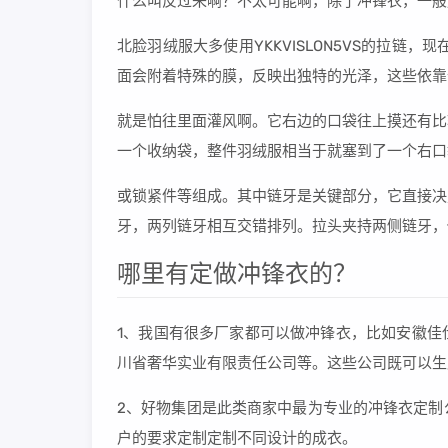
什么叫反过来啊？不太可能啊，除了冲锋衣，一般
北脸羽绒服大多使用YKKVISLON5VS的拉链，现
面会附着特殊的膜，反映出独特的光泽，这些依靠
就是怕往里面灌风啊。它右边的口袋往上摸还有比
一个收纳袋，整件羽绒服相当于就塞到了一个右口
或锁紧件等组成。其中链牙是关键部分，它直接决
牙，两列链牙相互交错排列。拉头夹持两侧链牙，
哪里有定做冲锋衣的？
1、我国有很多厂家都可以做冲锋衣，比如安徽佳
川省奢华实业有限责任公司等。这些公司既可以生
2、好物集团是此类商家中最为专业的冲锋衣定制
户的要求定制定制不同设计的成衣。