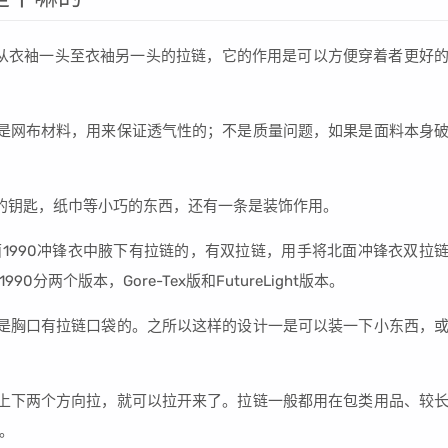
从衣袖一头至衣袖另一头的拉链，它的作用是可以方便穿着者更好
是网布材料，用来保证透气性的；不是质量问题，如果是面料本身
的钥匙，纸巾等小巧的东西，还有一条是装饰作用。
面1990冲锋衣中腋下有拉链的，有双拉链，用手将北面冲锋衣双拉
两个版本，Gore-Tex版和FutureLight版本。
是胸口有拉链口袋的。之所以这样的设计一是可以装一下小东西，
上下两个方向拉，就可以拉开来了。拉链一般都用在包类用品、较
。