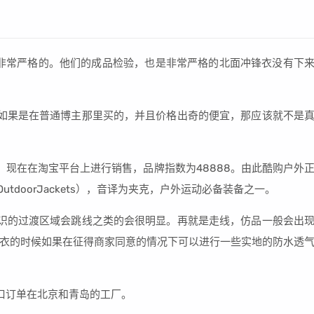
非常严格的。他们的成品检验，也是非常严格的北面冲锋衣没有下
如果是在普通博主那里买的，并且价格出奇的便宜，那应该就不是
，现在在淘宝平台上进行销售，品牌指数为48888。由此酷购户外
utdoorJackets），音译为夹克，户外运动必备装备之一。
识的过渡区域会跳线之类的会很明显。再就是走线，仿品一般会出
衣的时候如果在征得商家同意的情况下可以进行一些实地的防水透
口订单在北京和青岛的工厂。