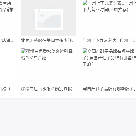
盘点十大原单包包淘宝店铺推荐_原单包包淘宝店铺推荐是真的吗
北面羽绒服在美国卖多少钱曝光,在美国北面羽绒服价格分类
广州上下九复刻表_广州上下九营业时间(一周推荐)
芬迪女装连衣裙官网价格（原单芬迪连衣裙）
缪缪白色香水怎么辨别真假的简单介绍
穿国产鞋子品牌有哪些牌