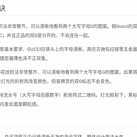
诀
O花纹织法非常整齐，可以清晰地看到两个大写字母G的图案。假Gucci的
像C；并且正品的双G是分开的，不会连在一起。
是基本要求，GUCCI拉链头上的字母清晰。高仿古驰包拉链等五金
镀层偏薄色泽不正现象。
GLOGO花纹织法非常整齐，可以清晰地看到两个大写字母G的图案。如果
随着灯光的折射而改变颜色，但冒牌货的双G标志不会变色。
第二排流水号（大写字母后跟数字）和矩阵式二维码。灯光照射下，黑
内里反面是颗粒感。