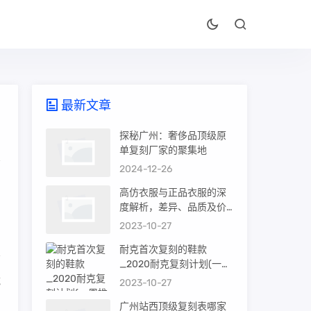
最新文章
探秘广州：奢侈品顶级原
单复刻厂家的聚集地
2024-12-26
问
高仿衣服与正品衣服的深
度解析，差异、品质及价
值
2023-10-27
耐克首次复刻的鞋款
_2020耐克复刻计划(一周
推荐)
镜
2023-10-27
广州站西顶级复刻表哪家