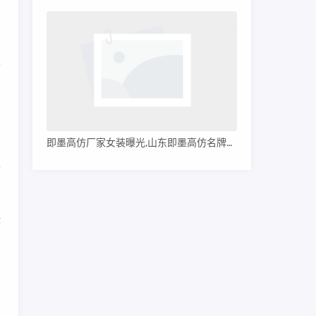
双
虽
即墨高仿厂家女装曝光,山东即墨高仿名牌服装
将
标