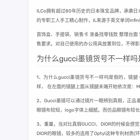
ILCo拥有超过80年历史的日本珠宝品牌，承
的专职工人手工精心制作，IL来源于英文单词Infin
首饰盒、手提袋、销售卡 准备找零钱款 整理台
售要求。对自己使用的办公用具放置到位，不得影
为什么gucci墨镜货号不一样
1、为什么gucci墨镜货号不一样吗是假的，镜腿 GU
样， 在左面的镜腿上面从镜腿末端开始依次是：MAD
2、Gucci墨镜可以通过镜片一眼辨别真假，正
眼镜布较短，logo字体上细腻。而仿品眼镜布较长
3、重量，当对比真假GUCCI、DIOR的时候会
DIOR的眼镜，较多的选用了Optyl这种专利材质(