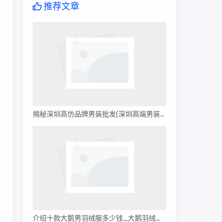
推荐文章
练
销
揭秘深圳高仿品牌男装批发(深圳高端男装批发)
字
品
、
介绍十款大鹅男羽绒服多少钱_大鹅羽绒服多少钱?