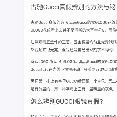
古驰Gucci真假辨别的方法与秘
古驰Gucci真假的方法 真品Gucci的双GLOG
GLOGO花纹看上去并不是清晰的大写字母G，而
注意观察五金件的工艺。五金镀层均匀且光泽饱满
然看起来很光亮，但是还是容易出现刻字不均匀、
辨认LOGO 辨认包包LOGO。真品Gucci的双
Gucci包包在光线下慢慢转动，会看到双G标志
黑标第一排上有字母GUCCI后面跟一个R标。
是有分层的，第一排字母上面有一层明显的灰色。
怎么辨别GUCCI眼镜真假?