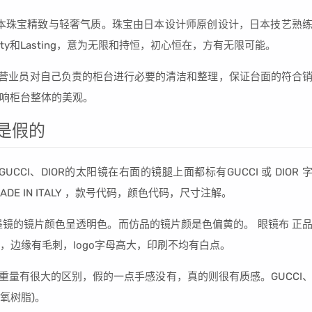
袭日本珠宝精致与轻奢气质。珠宝由日本设计师原创设计，日本技艺熟
ity和Lasting，意为无限和持恒，初心恒在，方有无限可能。
面 营业员对自己负责的柜台进行必要的清洁和整理，保证台面的符合
响柜台整体的美观。
吗是假的
CCI、DIOR的太阳镜在右面的镜腿上面都标有GUCCI 或 DIOR 
E IN ITALY ，款号代码，颜色代码，尺寸注解。
品墨镜的镜片颜色呈透明色。而仿品的镜片颜是色偏黄的。 眼镜布 正
，边缘有毛刺，logo字母高大，印刷不均有白点。
感觉重量有很大的区别，假的一点手感没有，真的则很有质感。GUCCI
环氧树脂)。