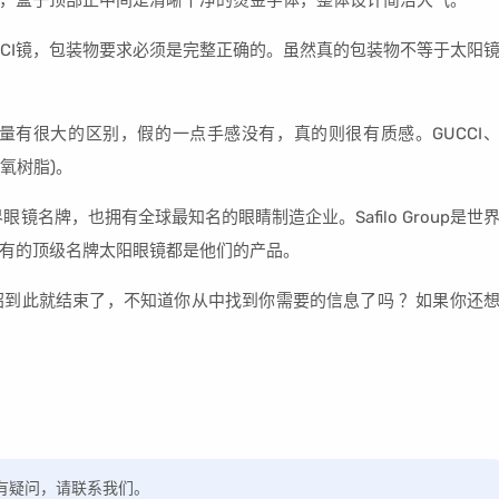
金色，盒子顶部正中间是清晰干净的烫金字体，整体设计简洁大气。
UCCI镜，包装物要求必须是完整正确的。虽然真的包装物不等于太阳
觉重量有很大的区别，假的一点手感没有，真的则很有质感。GUCCI
环氧树脂)。
名牌，也拥有全球最知名的眼睛制造企业。Safilo Group是世
有的顶级名牌太阳眼镜都是他们的产品。
o的介绍到此就结束了，不知道你从中找到你需要的信息了吗 ？如果你还
，如有疑问，请联系我们。