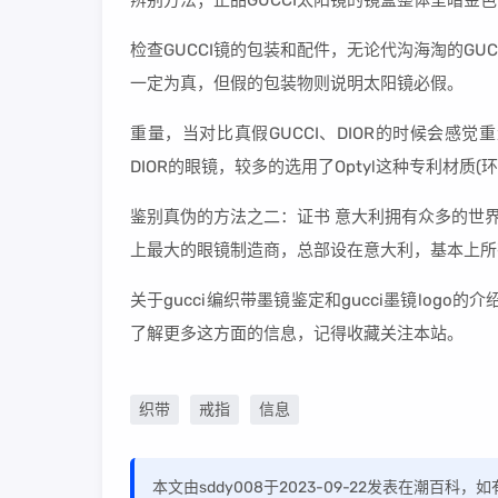
辨别方法；正品GUCCI太阳镜的镜盒整体呈暗
检查GUCCI镜的包装和配件，无论代沟海淘的G
一定为真，但假的包装物则说明太阳镜必假。
重量，当对比真假GUCCI、DIOR的时候会感
DIOR的眼镜，较多的选用了Optyl这种专利材质(
鉴别真伪的方法之二：证书 意大利拥有众多的世界眼镜
上最大的眼镜制造商，总部设在意大利，基本上所
关于gucci编织带墨镜鉴定和gucci墨镜log
了解更多这方面的信息，记得收藏关注本站。
织带
戒指
信息
本文由sddy008于2023-09-22发表在潮百科