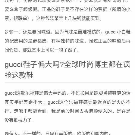
较秀气。仿品的包装要么是票据齐全，要么就是有所谓的卡，
要么盒子超级假。正品的鞋子是不存在这样的票据（所谓的小
票，银联单），这种包装某宝上几块钱就能买到。
步骤一：还是要闻味道。因为气味是最难模仿的。gucci小白鞋
的配皮用的是野猪皮，有种独特的味道，闻过正品的味道后再
闻假货，那就基本上可以一嗅了然了。
gucci鞋子偏大吗?全球时尚博主都在疯
抢这款鞋
gucci这款乐福鞋是偏大半码的，不过如果是踩脚当拖鞋穿的话
其实半码差距不大。gucci这个乐福鞋感觉最近真的是火的不
行，走哪里都能看到，我是前段时间去香港顺便入的，是在是
没有抵抗力了。
是偏大。不一样的，尺码有美版的、欧版的和国内的。