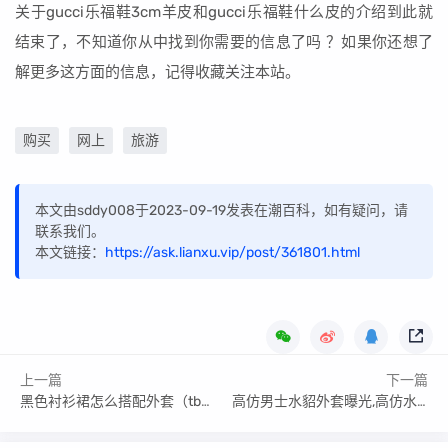
关于gucci乐福鞋3cm羊皮和gucci乐福鞋什么皮的介绍到此就
结束了，不知道你从中找到你需要的信息了吗 ？如果你还想了
解更多这方面的信息，记得收藏关注本站。
购买
网上
旅游
本文由sddy008于2023-09-19发表在潮百科，如有疑问，请
联系我们。
本文链接：
https://ask.lianxu.vip/post/361801.html
上一篇
下一篇
黑色衬衫裙怎么搭配外套（tb黑色衬衫裙）
高仿男士水貂外套曝光,高仿水貂绒的缺点