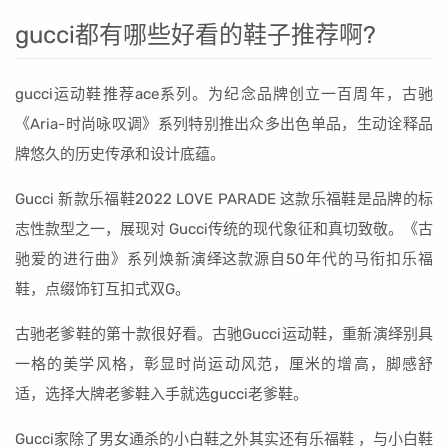
gucci都有哪些好看的鞋子推荐啊?
gucci运动鞋推荐ace系列。为纪念品牌创立一百周年，古驰
《Aria-时尚咏叹调》系列特别推出众多出色单品，生动诠释品
牌悠久的历史传承和设计底蕴。
Gucci 新款乐福鞋2022 LOVE PARADE 这款乐福鞋是品牌的标
志性款型之一，展现对 Gucci传统的现代象征和真切致敬。《古
驰爱的进行曲》系列焕新演绎这款源自50年代的马衔扣乐福
鞋，点缀饰钉互扣式双G。
古驰老爹鞋的第十款很好看。古驰Gucci运动鞋，重新演绎别具
一格的美学风格，彰显时尚运动风范，厘米的增高，脚感舒
适，选择大牌老爹鞋入手就选gucci老爹鞋。
Gucci家除了男女通杀的小白鞋之外其实还有乐福鞋 ，与小白鞋