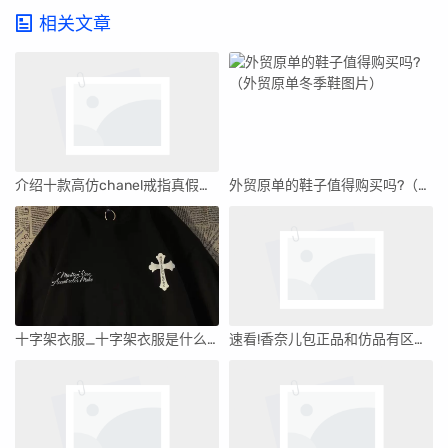
相关文章
介绍十款高仿chanel戒指真假鉴别(chanel戒指怎样辩真的假的)
外贸原单的鞋子值得购买吗?（外贸原单冬季鞋图片）
十字架衣服_十字架衣服是什么牌子
速看!香奈儿包正品和仿品有区别吗'香奈儿包包高仿跟正品