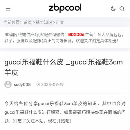
当前位置：
首页
>
精华知识
> 正文
BD潮库终端供应商(客服咨询微信：
BDXD06
主营：各大品牌包包，
鞋子，服饰以及配饰 )真正的高端货源，欢迎关注浏览具体相册！
gucci乐福鞋什么皮 _gucci乐福鞋3cm
羊皮
sddy008
2023-09-19
今天给各位分享gucci乐福鞋3cm羊皮的知识，其中也会对
gucci乐福鞋什么皮进行解释，如果能碰巧解决你现在面临的问
题，别忘了关注本站，现在开始吧！