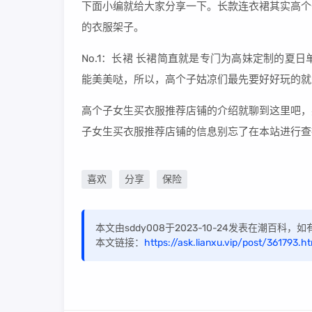
下面小编就给大家分享一下。长款连衣裙其实高个
的衣服架子。
No.1：长裙 长裙简直就是专门为高妹定制的夏
能美美哒，所以，高个子姑凉们最先要好好玩的就
高个子女生买衣服推荐店铺的介绍就聊到这里吧，
子女生买衣服推荐店铺的信息别忘了在本站进行查
喜欢
分享
保险
本文由sddy008于2023-10-24发表在潮百科
本文链接：
https://ask.lianxu.vip/post/361793.ht