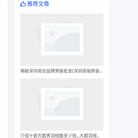
推荐文章
袋
望
揭秘深圳高仿品牌男装批发(深圳高端男装批发)
对
的
以
介绍十款大鹅男羽绒服多少钱_大鹅羽绒服多少钱?