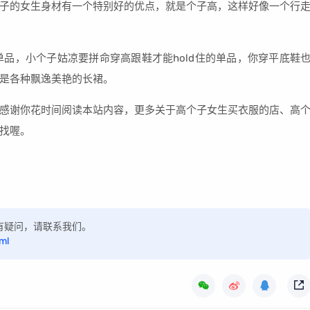
子的女生身材有一个特别好的优点，就是个子高，这样好像一个行
日单品，小个子姑凉要拼命穿高跟鞋才能hold住的单品，你穿平底鞋
是各种飘逸美艳的长裙。
感谢你花时间阅读本站内容，更多关于高个子女生买衣服的店、高
找喔。
，如有疑问，请联系我们。
ml