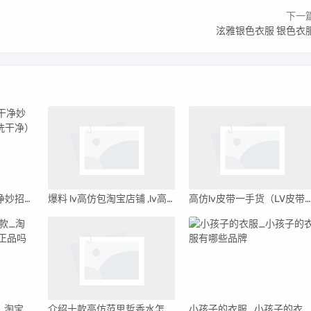
下一
泫雅银色衣服 银色衣
羽绒服脏了怎么洗干净妙招（羽绒服脏了怎么洗干净）
爆料 lv高仿包淘宝店铺 ,lv高仿货源
高仿lv皮带一手货（LV皮带高仿批发价格）
淘宝女装2016最新款_淘宝女装2016最新款是正品吗
介绍十款高仿范思哲香水怎么样(范思哲香水官网价格)
小孩子的衣服_小孩子的衣服有哪些品牌