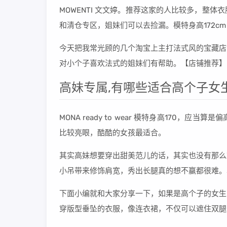
MOWENTI 文文婷。推荐这家的人比较多，整
和清仓专区，姐妹们可以去捡漏。模特身高172
今天把我常光顾的几个淘宝上主打法式风的宝藏店
对小个子喜欢法式的姐妹们有帮助。【店铺推荐】Nic
高妹专属,有哪些适合高个子女
MONA ready to wear 模特身高170
比较亮眼，酷酷的女孩最适合。
其实高妹想要穿出甜美范儿的话，其实也没有那么
小吊带来修饰肩宽，秀出长腿真的想不赢都很难。
下面小编就和大家分享一下，如果是高个子的女生
穿版型垂坠的衣服，像连衣裙，不仅可以遮住双腿