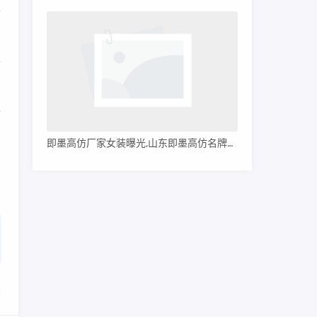
走
也
个
即墨高仿厂家女装曝光,山东即墨高仿名牌服装