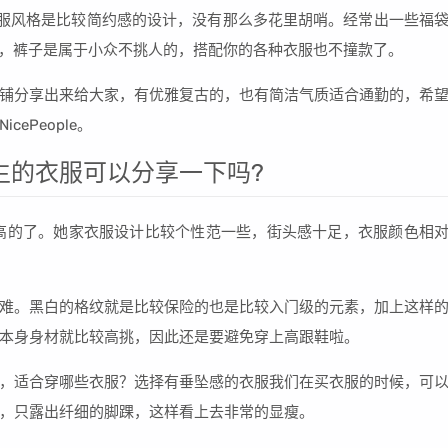
体衣服风格是比较简约感的设计，没有那么多花里胡哨。经常出一些福
cm，裤子是属于小众不挑人的，搭配你的各种衣服也不撞款了。
铺分享出来给大家，有优雅复古的，也有简洁气质适合通勤的，希
ePeople。
生的衣服可以分享一下吗?
，应当算是偏高的了。她家衣服设计比较个性范一些，街头感十足，衣服颜色相
难。黑白的格纹就是比较保险的也是比较入门级的元素，加上这样
本身身材就比较高挑，因此还是要避免穿上高跟鞋啦。
，适合穿哪些衣服？选择有垂坠感的衣服我们在买衣服的时候，可
，只露出纤细的脚踝，这样看上去非常的显瘦。