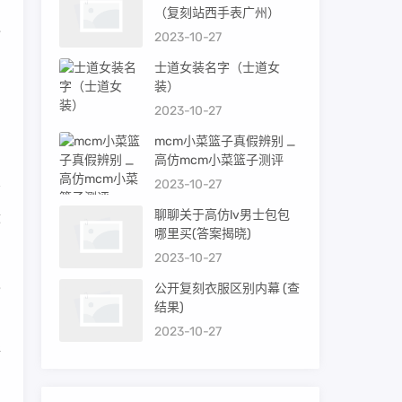
（复刻站西手表广州）
包
2023-10-27
士道女装名字（士道女
装）
为
2023-10-27
mcm小菜篮子真假辨别 _
高仿mcm小菜篮子测评
2023-10-27
聊聊关于高仿lv男士包包
适
哪里买(答案揭晓)
2023-10-27
也
公开复刻衣服区别内幕 (查
结果)
2023-10-27
所